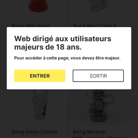
Bong Mini Verre
Bong Mini Crâne à
Rouge Feuille
Motifs
Web dirigé aux utilisateurs
3.98€
7.90€
majeurs de 18 ans.
Voir le produit
Voir le produit
Pour accéder à cette page, vous devez être majeur.
ENTRER
SORTIR
Bong Ganja Colada
Bong Recycle