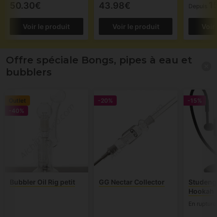
1
50.30€
43.98€
Depuis
Voir le produit
Voir le produit
Voir
Offre spéciale Bongs, pipes à eau et
bubblers
Outlet
-20%
-15%
-40%
Bubbler Oil Rig petit
GG Nectar Collector
Studengl
Hookah
En rupture