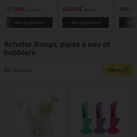
87.00€
68.00€
488.7
145.00€
85.00€
Voir le produit
Voir le produit
Voir
Acheter Bongs, pipes à eau et
bubblers
tune
30
produits
Filtrer