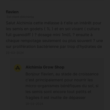
type de sucre et cela crée une barrière
physique qui les gêne et empêche de se
flavien
Est client d'Alchimia
nourrir des zones traitées tant que la
Salut Alchimia cette mélasse à t'elle un intérêt pour
mélasse diluée est présente. Il vaut
les semis en godets ( 1L ) et en sol vivant ( culture
mieux séparer les apports foliaires de
full guanodiff ) ? dosage mini 1ml/L ? ensuite à
mélasse et les traitements insecticides.
chaque rempotage seulement ou plus souvent ? une
Bonne journée. Cordialement
sur prolifération bactérienne par trop d'hydrates de
carbs du à des apports trop fréquents peux elle
23-03-2024
amenée une faim d'azote en indoor et en orga ?
merci bcp
Alchimia Grow Shop
Bonjour flavien, au stade de croissance
c'est principalement pour nourrir les
micro-organismes bénéfiques du sol, si
les semis sont encore tout petits et
fragiles il est inutile de dépasser
0,5ml/L dans le contexte précis de
26-03-2024
votre situation, ensuite une à deux