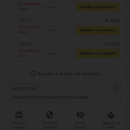
En rupture de
Veuillez me prévenir!
stock
250 ml
8.90€
En rupture de
Veuillez me prévenir!
stock
500ml
11.00€
En rupture de
Veuillez me prévenir!
stock
Ajouter à la liste de souhaits
ATTENTION!
Nous n'envoyons pas cet article au
Usa
Cadeau
à
Paiement
Envoi
Sauvons la
chaque
sécurisé
discret
terre