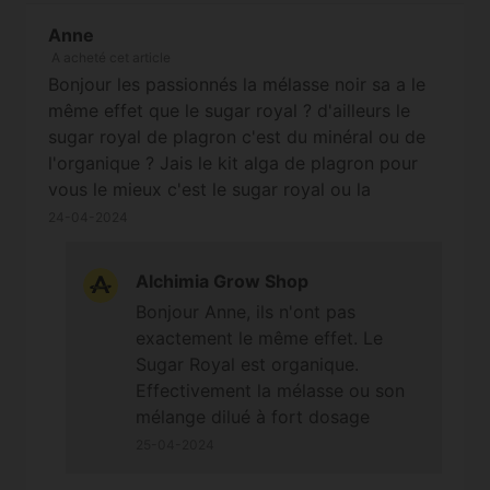
Anne
A acheté cet article
Bonjour les passionnés la mélasse noir sa a le
même effet que le sugar royal ? d'ailleurs le
sugar royal de plagron c'est du minéral ou de
l'organique ? Jais le kit alga de plagron pour
vous le mieux c'est le sugar royal ou la
mélasse noir ?se produit a t'il de défauts ?je
24-04-2024
suis en extérieur et terre ya t'il un risque que
l'odeur sucré de cette mélasse atire les fourmis
Alchimia Grow Shop
ou tous autant insectes qui aime le sucre ou
Bonjour Anne, ils n'ont pas
même des sangliers ?
exactement le même effet. Le
Sugar Royal est organique.
Effectivement la mélasse ou son
mélange dilué à fort dosage
restant en surface peut attirer des
25-04-2024
insectes et des animaux jusqu'à 2-