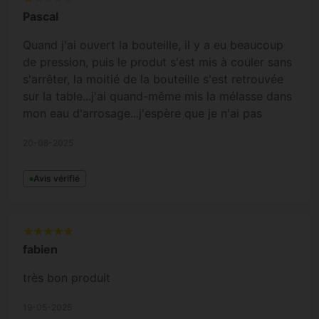
Pascal
Quand j'ai ouvert la bouteille, il y a eu beaucoup
de pression, puis le produt s'est mis à couler sans
s'arrêter, la moitié de la bouteille s'est retrouvée
sur la table...j'ai quand-même mis la mélasse dans
mon eau d'arrosage...j'espère que je n'ai pas
empoisoné mes plantes avec ce produit. Je ne
20-08-2025
l'utiliserai plus !
Avis vérifié
fabien
très bon produit
19-05-2025