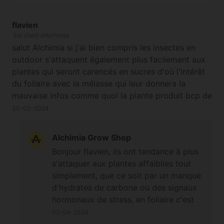
3 jours après son application.
Bonne journée. Cordialement
flavien
Est client d'Alchimia
salut Alchimia si j'ai bien compris les insectes en
outdoor s'attaquent également plus facilement aux
plantes qui seront carencés en sucres d'où l'intérêt
du foliaire avec la mélasse qui leur donnera la
mauvaise infos comme quoi la plante produit bcp de
sucres et donc irons potentiellement voir ailleurs.
30-03-2024
Peux ont faire une foliaire avec savons potassique
+huile neem + mélasse noire ? réduire le dosage des
Alchimia Grow Shop
3 ? plutôt la mélasse séparément ? merci
Bonjour flavien, ils ont tendance à plus
s'attaquer aux plantes affaiblies tout
simplement, que ce soit par un manque
d'hydrates de carbone ou des signaux
hormonaux de stress, en foliaire c'est
davantage dû au fait que certains
02-04-2024
insectes nuisibles ne supportent pas ce