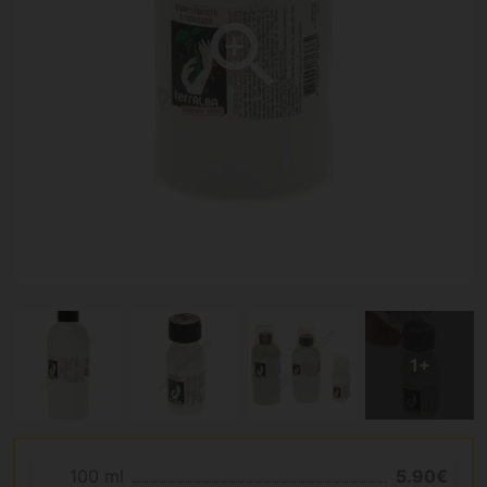
100 ml
5.90€