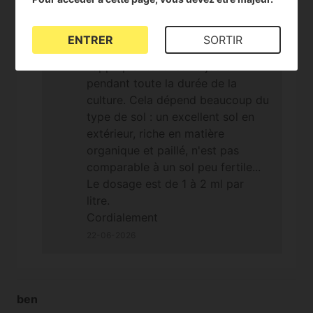
réguliers tout au long de la
culture.
ENTRER
SORTIR
Par exemple, vous pouvez
l'appliquer tous les 15 jours
pendant toute la durée de la
culture. Cela dépend beaucoup du
type de sol : un excellent sol en
extérieur, riche en matière
organique et paillé, n'est pas
comparable à un sol peu fertile...
Le dosage est de 1 à 2 ml par
litre.
Cordialement
22-06-2026
ben