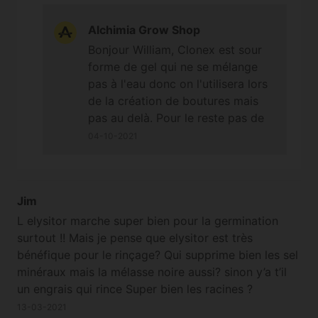
Alchimia Grow Shop
Bonjour William, Clonex est sour
forme de gel qui ne se mélange
pas à l'eau donc on l'utilisera lors
de la création de boutures mais
pas au delà. Pour le reste pas de
souci mais peut être diviser le
04-10-2021
dosage minimum par 2 dans un
premier temps, et si les boutures
réagissent bien il sera possible
Jim
d'augmenter progressivement ;-)
Cordialement
L elysitor marche super bien pour la germination
surtout !! Mais je pense que elysitor est très
bénéfique pour le rinçage? Qui supprime bien les sel
minéraux mais la mélasse noire aussi? sinon y’a t’il
un engrais qui rince Super bien les racines ?
13-03-2021