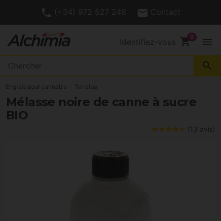
(+34) 972 527 248
Contact
shopping_cart
menu
Identifiez-vous
search
Engrais pour cannabis
Terralba
Mélasse noire de canne à sucre
BIO
(13 avis)