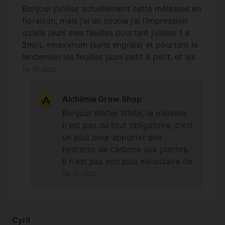
échanges commensaux, ils prennent
Bonjour j’utilise actuellement cette mêlasses en
leur place dans une niche du sol bien
floraison, mais j’ai un soucie j’ai l’impression
spécifique à leurs besoins et celles de
qu’elle jauni mes feuilles pourtant j’utilise 1 a
la plante, et c'est tout. Bonne journée.
2ml/L «maximum (sans engrais) et pourtant le
Cordialement
lendemain les feuilles jauni petit à petit, et les
nervures reste verte j’aimerais savoir si je dois
14-10-2022
le mettre obligatoirement avec engrais de base
? Ou bien je peux l’utiliser sans ? J’utilise aussi
Alchimia Grow Shop
nirvana d’advanced nutrient avec ca ne pose
Bonjour Walter White, la mélasse
pas problème ? C’est comme si mes plante
n'est pas du tout obligatoire, c'est
était en carence en k j’ai malheureusement
un plus pour apporter des
utilisé les deux produits que j’ai cité en début
hydrates de carbone aux plantes.
de floraison et j’ai eu ce meme problème des
Il n'est pas non plus nécessaire de
feuille jaune, qui ont une belle chlorose c’est
l'ajouter en même temps que les
14-10-2022
comme si ça vidé tout les nutriments en tout
engrais, dans votre cas les
cas merci à alchimia
dosages sont respectés et son
utilisation conjointe avec Nirvana
Cyril
ne pose pas de problème