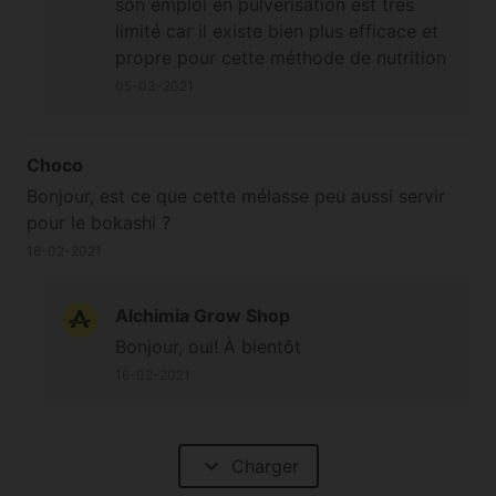
son emploi en pulvérisation est très
limité car il existe bien plus efficace et
propre pour cette méthode de nutrition
;-) Cordialement
05-03-2021
Choco
Bonjour, est ce que cette mélasse peu aussi servir
pour le bokashi ?
16-02-2021
Alchimia Grow Shop
Bonjour, oui! À bientôt
16-02-2021
expand_more
Charger