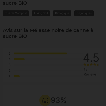
sucre BIO
Thé de Compost
Living Soil
Biologique
Organiques
Avis sur la Mélasse noire de canne à
sucre BIO
4.5
5
4
3
13
2
Reviews
1
93%