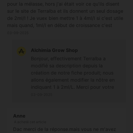
pour la mélasse, hors j'ai était voir ce qu'ils disent
sur le site de Terralba et ils donnent un seul dosage
de 2ml/l ! Je vuex bien mettre 1 à 4ml/l si c'est utile
mais quand, 1ml/l en début de croissance c'est
évident, mais quand passer à 2, 3 puis 4ml/l et pour
03-09-2025
quelle utilité ? Car par exemple Bud Candy
d'Advanced Nutrients contient de la mélasse et on
Alchimia Grow Shop
ne met que 2ml/l de Bud Candy qui j'imagine doit
Bonjour, effectivement Terralba a
contenir 1ml de mélasse au moins, bref on est loin
modifié sa description depuis la
des 4ml de mélasse ? Je vous demande tout ça car
création de notre fiche produit; nous
je viens d'en commander chez vous !
allons également modifier la nôtre en
indiquant 1 à 2ml/L. Merci pour votre
vigilance!
03-09-2025
Anne
A acheté cet article
Dac merci de la réponse.mais vous ne m'avez