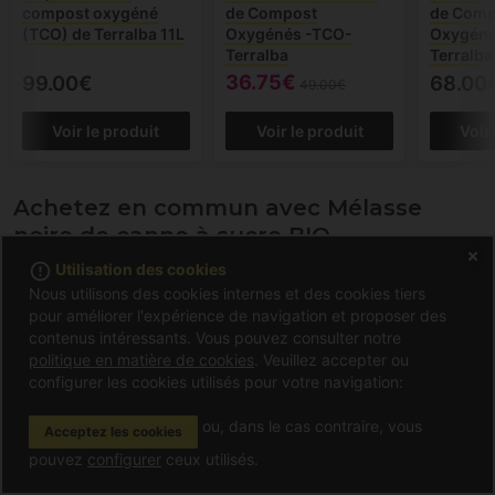
compost oxygéné
de Compost
de Comp
(TCO) de Terralba 11L
Oxygénés -TCO-
Oxygéné
Terralba
Terralba
36.75€
99.00€
68.00
49.00€
Voir le produit
Voir le produit
Voir
Achetez en commun avec Mélasse
noire de canne à sucre BIO
error_outline
Utilisation des cookies
Nous utilisons des cookies internes et des cookies tiers
-10%
pour améliorer l'expérience de navigation et proposer des
contenus intéressants. Vous pouvez consulter notre
politique en matière de cookies
. Veuillez accepter ou
configurer les cookies utilisés pour votre navigation:
ou, dans le cas contraire, vous
Acceptez les cookies
pouvez
configurer
ceux utilisés.
T.A. Trikologic (Ghe
Bactéries solubles
Farine d