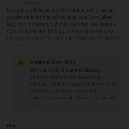
Est client d'Alchimia
particulier, donc cette carence
bonjour. J'utilise de l'elycitor(que je met direct en
viendrait plutôt d'un manque
poudre dans mon substrat) ainsi que Root juices,
d'élément spécifique ou d'un
biogrow, biobloom, fish mix, top max, bio heaven
dosage d'engrais trop faible pour
tous de la marque biobizz. je voudrais avoir si la
les besoins des plantes a priori
mélasse et utiles? Si oui a quel fréquence et dosage
(l'odeur de la mélasse est à
en plus des engrais. Merci.
11-05-2022
vérifier tout de même, si elle sent
normalement la mélasse c'est
qu'elle est encore saine à utiliser)
Alchimia Grow Shop
;-) À bientôt
Bonjour Cyril, la Gamme Biobizz
contient déjà une bonne part de
mélasse, mais à dosage réduit/minimum
de temps en temps, notamment et
surtout en phase de floraison pourquoi
pas, lors du pic floral et durant les 3-4
11-05-2022
dernières semaines de floraison (à une
fréquence d'une fois tous les 7 à 21
jours) ;-) À bientôt
Rico