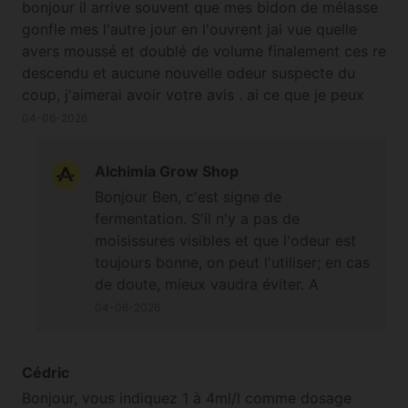
bonjour il arrive souvent que mes bidon de mélasse
gonfle mes l'autre jour en l'ouvrent jai vue quelle
avers moussé et doublé de volume finalement ces re
descendu et aucune nouvelle odeur suspecte du
coup, j'aimerai avoir votre avis . ai ce que je peux
encore l'utilisé sans risque sachant que l odeure na
04-06-2026
pas changer merci d'avence
Alchimia Grow Shop
Bonjour Ben, c'est signe de
fermentation. S'il n'y a pas de
moisissures visibles et que l'odeur est
toujours bonne, on peut l'utiliser; en cas
de doute, mieux vaudra éviter. A
bientôt!
04-06-2026
Cédric
Bonjour, vous indiquez 1 à 4ml/l comme dosage