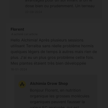
avantages pour un sol vivant si on le
dose bien ou prudemment. Un terreau
de type Light Mix conviendra, ceux de
22-08-2024
Biobizz sont vraiment pas mal, il y en a
d'autres mais en "living soil" tout
dépend du délai entre leur réception et
Florent
A acheté cet article
leur utilisation. Rassurez vous les
Hello Alchimia! Après plusieurs sessions
questions bêtes sont celles qu'on ne
utilisant Terralba sans réelle problème hormis
pose pas, mais pour éviter d'être mis en
quelques légers de temps à autres mais rien de
échec rapidement sur ce type de
plus. J'ai eu un plus gros problème cette fois.
culture nous vous conseillons de bien
Mes plantes étaient très bien développée
vous renseigner avant, au moins les
depuis le début de croissance (environ 1 bon
bases mais pas que ;-) À bientôt
16-01-2024
mois), au moment ou je rempote dans mon mix
Terralba les plantes en questions commence à
Alchimia Grow Shop
faire la tête, plusieurs jours d'affilées... Elles
Bonjour Florent, en nutrition
étaient en blocage complet. Après un drainage
organique les grosses molécules
et check de l'EC de drain (croyez moi ou pas)
organiques peuvent fausser la
mais je suis monté a 7.1 EC pour un phénotype
valeur EC analysée, qui est