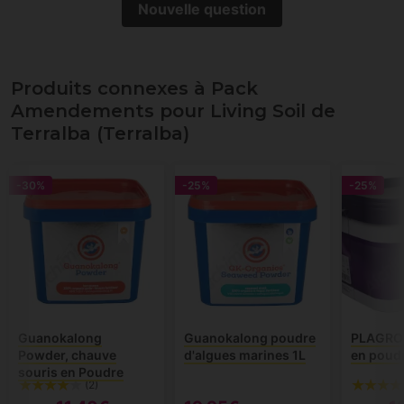
Nouvelle question
Produits connexes à Pack
Amendements pour Living Soil de
Terralba (Terralba)
-30%
-25%
-25%
Guanokalong
Guanokalong poudre
PLAGRON
Powder, chauve
d'algues marines 1L
en poud
souris en Poudre
(2)