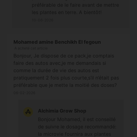
préférable de le faire avant de mettre
les plantes en terre. A bientôt!
10-06-2026
Mohamed amine Benchikh El fegoun
A acheté cet article
Bonjour, Je dispose de ce pack,je comptais
faire des autos avec,je me demandais si
comme la durée de vie des autos est
pratiquement 2 fois plus courte,s’il n’était pas
préférable que je mette la moitié des doses?
que me conseillez vous? Merci et bonne
06-02-2026
journée
Alchimia Grow Shop
Bonjour Mohamed, il est conseillé
de suivre le dosage recommandé:
la microvie fournira aux plantes