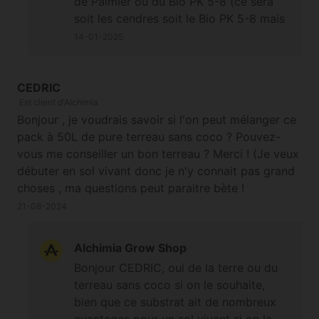
de Palmier ou du Bio PK 5-8 (ce sera
soit les cendres soit le Bio PK 5-8 mais
pas les deux en même temps) ;-) Bonne
14-01-2025
journée et à bientôt
CEDRIC
Est client d'Alchimia
Bonjour , je voudrais savoir si l'on peut mélanger ce
pack à 50L de pure terreau sans coco ? Pouvez-
vous me conseiller un bon terreau ? Merci ! (Je veux
débuter en sol vivant donc je n'y connait pas grand
choses , ma questions peut paraitre bète !
21-08-2024
Alchimia Grow Shop
Bonjour CEDRIC, oui de la terre ou du
terreau sans coco si on le souhaite,
bien que ce substrat ait de nombreux