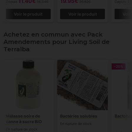
11.40€
19.95€
1
Depuis
16.34€
26.62€
Depuis
Voir le produit
Voir le produit
Voir
Achetez en commun avec Pack
Amendements pour Living Soil de
Terralba
-20%
Mélasse noire de
Bactéries solubles
Bactoh
canne à sucre BIO
En rupture de stock
En rupture de stock