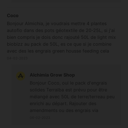
Coco
Bonjour Almichia, je voudrais mettre 4 plantes
autoflo dans des pots géotextile de 20-25L, si j'ai
bien compris je dois donc rajouté 50L de light mix
biobizz au pack de 50L, es ce que si je combine
avec des les engrais green housse feeding cela
pourrais fonctionner ? En divisant les doses pars 2
04-02-2023
par exemple ? Bonne journée
Alchimia Grow Shop
Bonjour Coco, oui le pack d'engrais
solides Terralba est prévu pour être
mélangé avec 50L de terre/terreau peu
enrichi au départ. Rajouter des
amendments ou des engrais via
l'arrosage présente le risque de
06-02-2023
surengraissage, même en diminuant leur