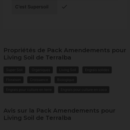
check
C'est Supersoil
Propriétés de Pack Amendements pour
Living Soil de Terralba
Super Soil
Organiques
Living Soil
Engrais solides
Floraison
Croissance
Biologique
Engrais pour culture en terre
Engrais pour culture en coco
Avis sur la Pack Amendements pour
Living Soil de Terralba