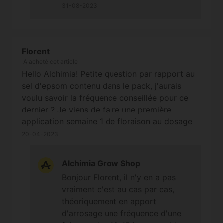
;-) À bientôt
31-08-2023
Florent
A acheté cet article
Hello Alchimia! Petite question par rapport au
sel d'epsom contenu dans le pack, j'aurais
voulu savoir la fréquence conseillée pour ce
dernier ? Je viens de faire une première
application semaine 1 de floraison au dosage
normal indiqué. Quand me conseillez vous une
20-04-2023
seconde application ? J'avais fait une fois
semaine la culture passée mais visiblement
Alchimia Grow Shop
c'était de trop! Merci d'avance et bonne fête !
Bonjour Florent, il n'y en a pas
:D
vraiment c'est au cas par cas,
théoriquement en apport
d'arrosage une fréquence d'une