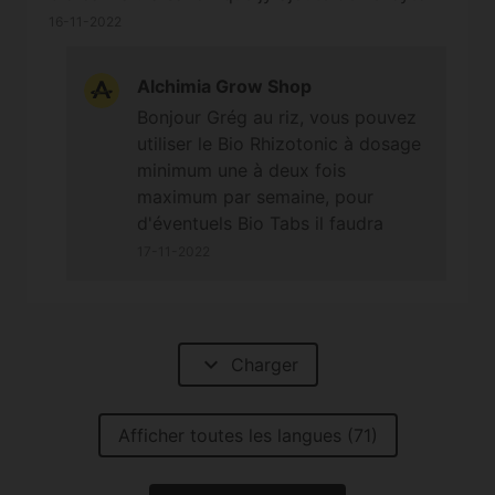
16-11-2022
Alchimia Grow Shop
Bonjour Grég au riz, vous pouvez
utiliser le Bio Rhizotonic à dosage
minimum une à deux fois
maximum par semaine, pour
d'éventuels Bio Tabs il faudra
attendre que les plantes montrent
17-11-2022
des signes d'éclaircissement du
feuillage mais pas avant, sinon
cela pourrait faire de trop avec
tous les amendements déjà
expand_more
Charger
présents ;-) À bientôt
Afficher toutes les langues (71)