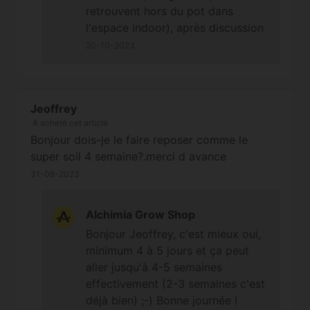
retrouvent hors du pot dans
l'espace indoor), après discussion
un conseiller technique de
20-10-2023
Terralba nous a assuré que leur
présence n'était pas nuisible pour
les plantes (ils se nourrissent de
Jeoffrey
farine, de légumes et de fruits en
A acheté cet article
voie de décomposition, voire
Bonjour dois-je le faire reposer comme le
d'insectes -parfois de leur propre
super soil 4 semaine?.merci d avance
espèce-). Quoi qu'il en soit, pour
31-08-2023
"neutraliser" les œufs et les
individus larvaires ou les nymphes,
vous pouvez mettre le sachet
Alchimia Grow Shop
dans un sac hermétique pour
Bonjour Jeoffrey, c'est mieux oui,
congélation et placer le tout au
minimum 4 à 5 jours et ça peut
congélateur pendant une à deux
aller jusqu'à 4-5 semaines
semaines, et ensuite filtrer les
effectivement (2-3 semaines c'est
insectes avec un tamis si souhaité
déjà bien) ;-) Bonne journée !