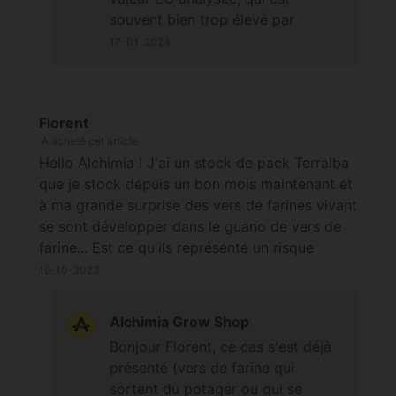
et 5.5EC de moyenne pour le reste (testeur
souvent bien trop élevé par
Bluelab calibré)... Un peu surpris de ce résultat,
rapport à la réalité, même si dans
17-01-2024
j'ai pourtant suivi les dosages préconisé voir
votre cas les plantes ont
en dessous pour certain... Alors ma question
clairement rencontré un susbtrat
étant donné le type d'amendement, est-ce que
trop concentré en nutriments par
l'EC du drain est aussi fiable qu'avec une
Florent
rapport à leurs besoins au
culture 100% minérale comme en coco par
A acheté cet article
moment du rempotage. Bonne
exemple ? Ne sachant pas j'ai rincé l'ensemble
Hello Alchimia ! J'ai un stock de pack Terralba
journée. Cordialement
de mes pots pour arriver a un EC autour des
que je stock depuis un bon mois maintenant et
3.0 pour la plupart qui me semble déjà
à ma grande surprise des vers de farines vivant
beaucoup mais les plantes reprennent
se sont développer dans le guano de vers de
clairement vie depuis... Pour info je suis à l'eau
farine... Est ce qu'ils représente un risque
osmosée tamponée à 0.2 et substrat très léger
quelconque pour les racines par exemples ?
19-10-2023
Gold Label custom 50% coco 50% terreau
J'hésite un peu à utiliser le guano en question
Merci d'avance!
du coup... Merci d'avance :-)
Alchimia Grow Shop
Bonjour Florent, ce cas s'est déjà
présenté (vers de farine qui
sortent du potager ou qui se