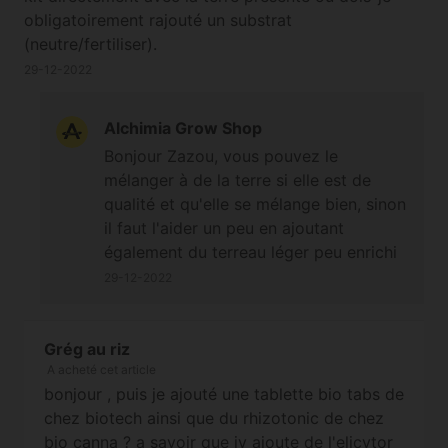
obligatoirement rajouté un substrat
(neutre/fertiliser).
29-12-2022
Alchimia Grow Shop
Bonjour Zazou, vous pouvez le
mélanger à de la terre si elle est de
qualité et qu'elle se mélange bien, sinon
il faut l'aider un peu en ajoutant
également du terreau léger peu enrichi
de type Light Mix afin de tendre vers
29-12-2022
une qualité de terre maraîchère ;-) À
bientôt
Grég au riz
A acheté cet article
bonjour , puis je ajouté une tablette bio tabs de
chez biotech ainsi que du rhizotonic de chez
bio canna ? a savoir que jy ajoute de l'elicytor