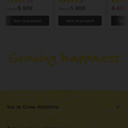
(12)
(3)
5.90€
5.90€
4.40€
Depuis
Depuis
Voir le produit
Voir le produit
Voir
Sur le Grow Alchimia
Sur le Grow Alchimia
Situation et contact