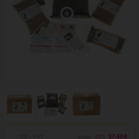
37.40€
50l - 5m3
-25%
49.90€