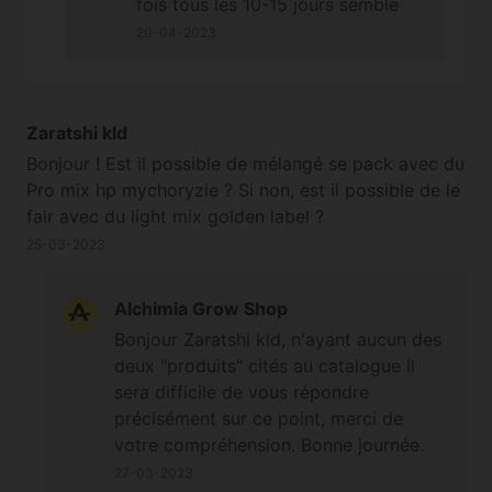
fois tous les 10-15 jours semble
raisonnable, par contre en
20-04-2023
pulvérisation foliaire ce serait
plutôt une à deux fois par mois ;-)
À bientôt et Happy 420 également
Zaratshi kld
!
Bonjour ! Est il possible de mélangé se pack avec du
Pro mix hp mychoryzie ? Si non, est il possible de le
fair avec du light mix golden label ?
25-03-2023
Alchimia Grow Shop
Bonjour Zaratshi kld, n'ayant aucun des
deux "produits" cités au catalogue il
sera difficile de vous répondre
précisément sur ce point, merci de
votre compréhension. Bonne journée.
Cordialement
27-03-2023