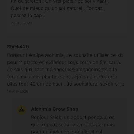
fin du stretch ! Un vrai plaisir ce sol vivant .
Quoi de mieux qu'un sol naturel . Foncez ,
passez le cap !
22-03-2023
Stiick420
Bonjour l'équipe alchimia, Je souhaite utiliser ce kit
pour 2 plante en extérieur sous serre de 5m carré.
Je sais qu'il faut mélanger les amendements a la
terre mais mes plantes sont déjà en pleinte terre
elles font 40 cm de haut . Je souhaiterai savoir si je
peu simplement mettre tout en ( griffage ) par
10-06-2026
dessus le sol et ou si vous avez d'autres conseils.
Merci par avance ️
Alchimia Grow Shop
Bonjour Stick, un apport ponctuel en
guano peut se faire en griffage, mais
pour un mélange comlplet il est