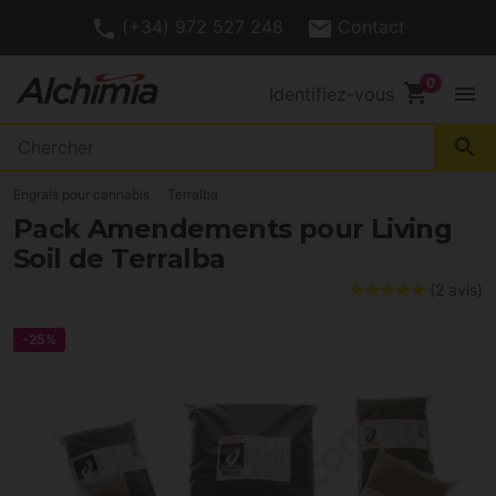
(+34) 972 527 248
Contact
shopping_cart
menu
Identifiez-vous
search
Engrais pour cannabis
Terralba
Pack Amendements pour Living
Soil de Terralba
(2 avis)
-25%