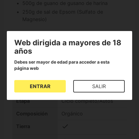
500g de guano de gusano de harina
250g de sal de Epsom (Sulfato de
Magnesio)
Características de Pack de
enmiendas para Living Soil de
Web dirigida a mayores de 18
Terralba
años
Debes ser mayor de edad para acceder a esta
página web
Marca
Terralba
ENTRAR
SALIR
Categoría
Abono
Etapa
Ciclo completo/Autos
Composición
Orgánico
check
Tierra