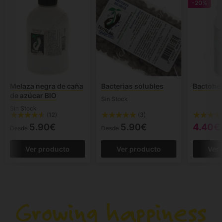
-20%
Melaza negra de caña
Bacterias solubles
Bactoh
de azúcar BIO
Sin Stock
Sin Stock
(12)
(3)
5.90€
5.90€
4.40€
Desde
Desde
Ver producto
Ver producto
Ver