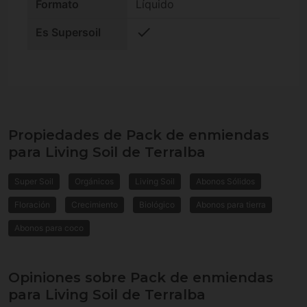
Formato
Líquido
check
Es Supersoil
Propiedades de Pack de enmiendas
para Living Soil de Terralba
Super Soil
Orgánicos
Living Soil
Abonos Sólidos
Floración
Crecimiento
Biológico
Abonos para tierra
Abonos para coco
Opiniones sobre Pack de enmiendas
para Living Soil de Terralba