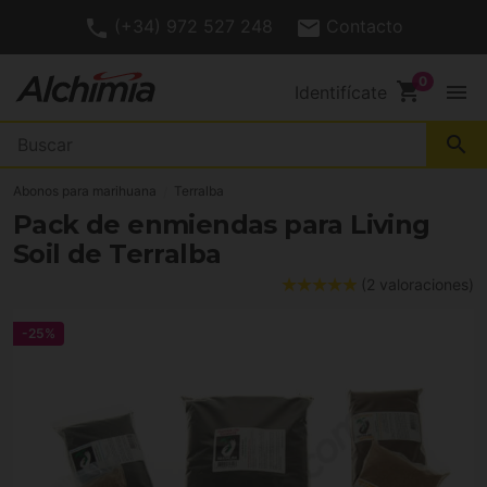
(+34) 972 527 248
Contacto
shopping_cart
menu
Identifícate
search
Abonos para marihuana
Terralba
Pack de enmiendas para Living
Soil de Terralba
(2 valoraciones)
-25%