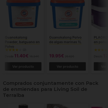
Guanokalong
Guanokalong Polvo
PLAGRON
Powder, batguano en
de algas marinas 1L
en polvo
Polvo
(2)
11.40€
19.95€
1
Desde
16.34€
26.62€
Desde
Ver producto
Ver producto
Ver
Comprados conjuntamente con Pack
de enmiendas para Living Soil de
Terralba