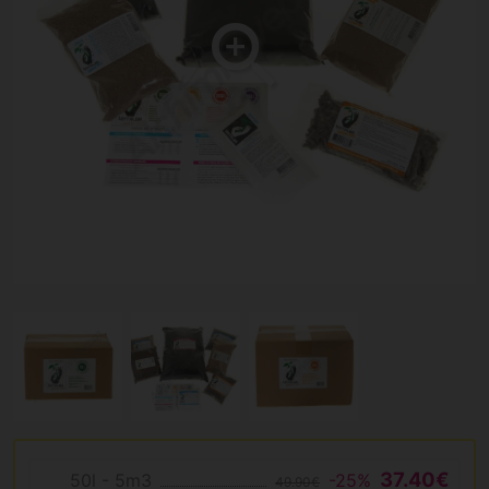
37.40€
50l - 5m3
-25%
49.90€