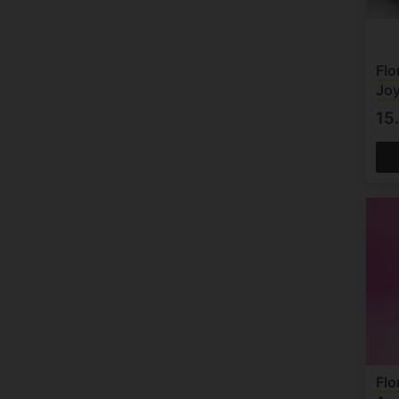
Flo
Jo
15
Flo