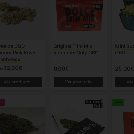
res de CBD
Original Trim Mix
Mini Bu
corn Pink Kush
Indoor de Only CBD
CBD
eenhouse
12.90€
6.00€
25.00€
de
Ver producto
Ver producto
Ver
mo
New