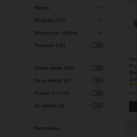
Marca
All
Nivel de CBD
Cookies CBD (2)
All
Método de cultivo
Deli Hemp (7)
Alto (15-25%) (3)
All
Natural Suit CBD (17)
Medio (1-15%) (14)
Popcorn (16)
Outdoor (4)
Nature Technologie (3)
Desconocida (3)
Indoor (19)
Flo
Only CBD (12)
Po
Invernadero (32)
Tiene stock (48)
Xuxes CBD (16)
Ma
Desconocida (4)
Gr
Es novedad (6)
Promo 2x1 (3)
Des
En oferta (2)
Parentales
All