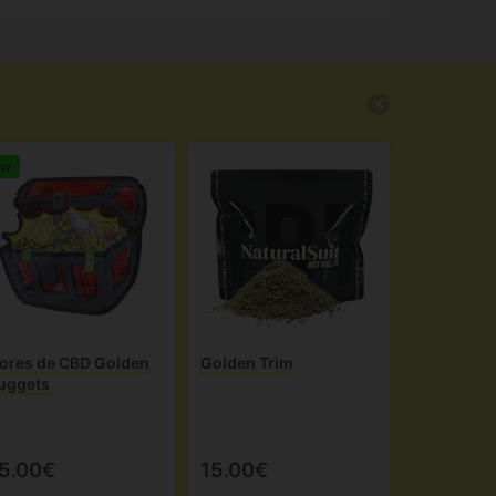
ew
lores de CBD Golden
Golden Trim
uggets
5.00€
15.00€