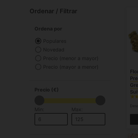
Ordenar / Filtrar
Ordena por
Populares
Novedad
Precio (menor a mayor)
Precio (mayor a menor)
Flo
Pr
Gre
Precio (€)
Sui
Des
Min:
Max: