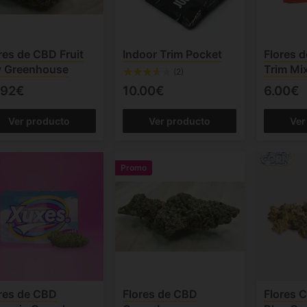
res de CBD Fruit
Indoor Trim Pocket
Flores 
y Greenhouse
Trim Mi
(2)
.92€
10.00€
6.00€
Ver producto
Ver producto
Ver
Promo
res de CBD
Flores de CBD
Flores 