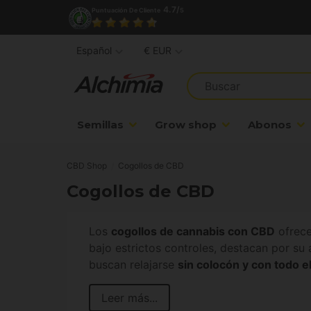
4.7/
Puntuación De Cliente
5
Español
€ EUR
Semillas
Grow shop
Abonos
CBD Shop
Cogollos de CBD
Cogollos de CBD
Los
cogollos de cannabis con CBD
ofrece
bajo estrictos controles, destacan por su 
buscan relajarse
sin colocón y con todo e
Leer más...