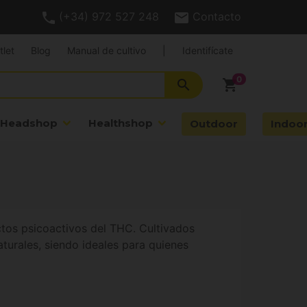
(+34) 972 527 248
Contacto
tlet
Blog
Manual de cultivo
|
Identifícate
search
shopping_cart
Headshop
Healthshop
Outdoor
Indoo
ectos psicoactivos del THC. Cultivados
aturales, siendo ideales para quienes