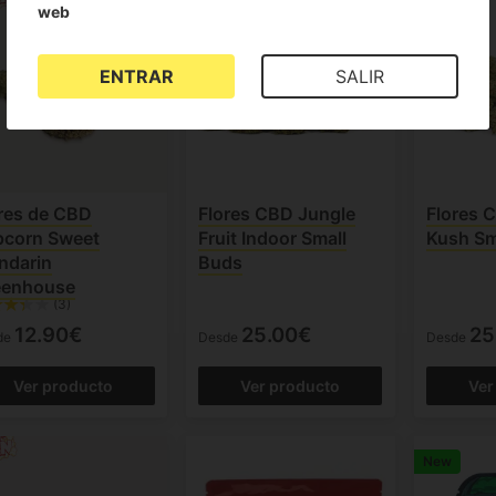
web
ENTRAR
SALIR
res de CBD
Flores CBD Jungle
Flores 
pcorn Sweet
Fruit Indoor Small
Kush Sm
ndarin
Buds
eenhouse
(3)
12.90€
25.00€
25
de
Desde
Desde
Ver producto
Ver producto
Ver
New