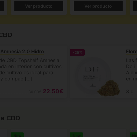
Ver producto
Ver producto
 CBD
 Amnesia 2.0 Hidro
Flor
-25%
s de CBD Topshelf Amnesia
Las 
da en interior con cultivos
Deli
de cultivo es ideal para
Alch
y compac [...]
en m
22.50€
3 g
30.00€
de CBD
New
New
N