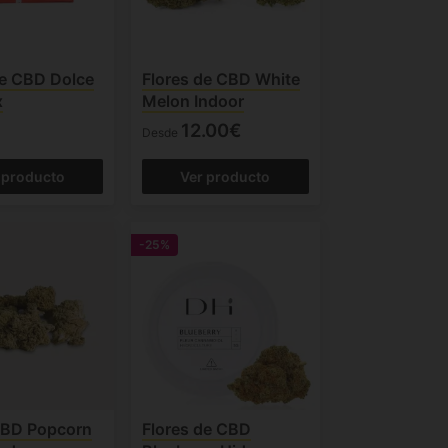
de CBD Dolce
Flores de CBD White
x
Melon Indoor
12.00€
Desde
 producto
Ver producto
-25%
CBD Popcorn
Flores de CBD