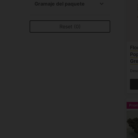
Gramaje del paquete
Amnesia (2)
All
Gelato (1)
1 g (2)
Runtz (1)
Reset (0)
2 g (4)
Zkittlez (1)
3 g (18)
5 g (20)
Flo
Pop
10 g (25)
Gr
20 g (2)
Des
25 g (5)
50 g (10)
mix g (6)
Pro