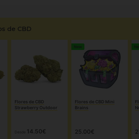
os de CBD
New
N
Flores de CBD
Flores de CBD Mini
F
Strawberry Outdoor
Brains
N
14.50€
25.00€
2
Desde