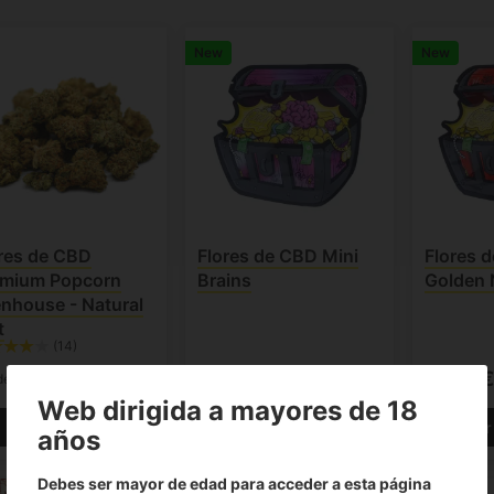
New
New
res de CBD
Flores de CBD Mini
Flores 
emium Popcorn
Brains
Golden 
nhouse - Natural
t
(14)
15.00€
25.00€
25.00€
de
Web dirigida a mayores de 18
Ver producto
Ver producto
Ver
años
Debes ser mayor de edad para acceder a esta página