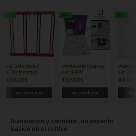
New
New
New
Led SMD Proton
VANGUARD Cosmos
VANGUA
420w Innotech
Led 480W
Led 24
189.00€
139.00€
84.00
Ver producto
Ver producto
Ver
Iluminación y cannabis, un aspecto
básico en el cultivo