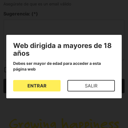
Asegúrate de que es un email válido
Sugerencia: (*)
Web dirigida a mayores de 18
años
Debes ser mayor de edad para acceder a esta
He leído y acepto el
Aviso legal
y
política de
página web
privacidad
Enviar
ENTRAR
SALIR