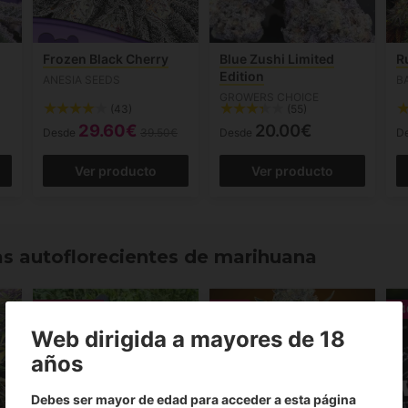
Frozen Black Cherry
Blue Zushi Limited
R
Edition
ANESIA SEEDS
B
GROWERS CHOICE
(43)
(55)
29.60€
20.00€
Desde
39.50€
Desde
D
Ver producto
Ver producto
s autoflorecientes de marihuana
Con regalo
-10%
-4
Web dirigida a mayores de 18
años
Debes ser mayor de edad para acceder a esta página