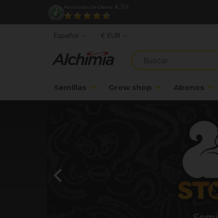
4.7/
Puntuación De Cliente
5
Español
€ EUR
Semillas
Grow shop
Abonos