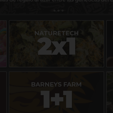
NATURETECH
2x1
BARNEYS FARM
1+1