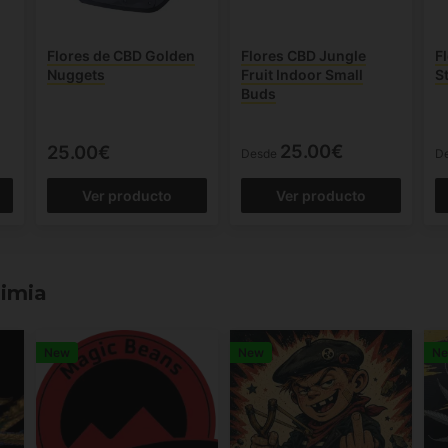
Flores de CBD Golden
Flores CBD Jungle
F
Nuggets
Fruit Indoor Small
S
Buds
25.00€
25.00€
Desde
D
Ver producto
Ver producto
himia
New
New
N