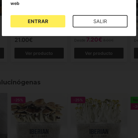
web
ENTRAR
SALIR
Auto Mix Pack
Auto Critical Mass
W
FAST BUDS
ADVANCED SEEDS
P
(36)
7.20€
21.00€
Desde
8.00€
D
Ver producto
Ver producto
alucinógenas
-25%
-25%
N
-3