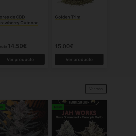
lores de CBD
Golden Trim
trawberry Outdoor
14.50€
15.00€
esde
Ver producto
Ver producto
Ver más
ew
New