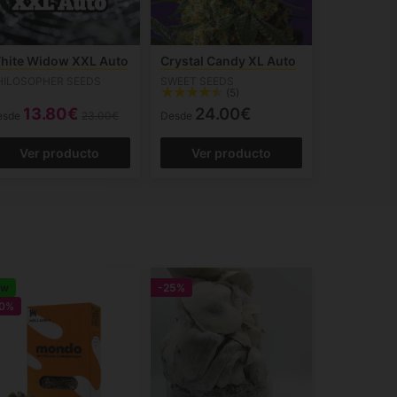
hite Widow XXL Auto
Crystal Candy XL Auto
HILOSOPHER SEEDS
SWEET SEEDS
(5)
13.80€
24.00€
esde
23.00€
Desde
Ver producto
Ver producto
ew
-25%
0%