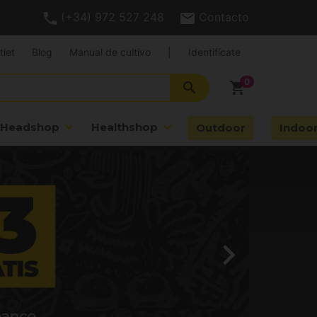
(+34) 972 527 248
Contacto
tlet
Blog
Manual de cultivo
|
Identifícate
search
shopping_cart
Headshop
Healthshop
Outdoor
Indoo