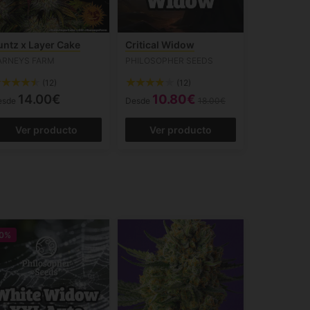
untz x Layer Cake
Critical Widow
ARNEYS FARM
PHILOSOPHER SEEDS
(12)
(12)
14.00€
10.80€
esde
Desde
18.00€
Ver producto
Ver producto
0%