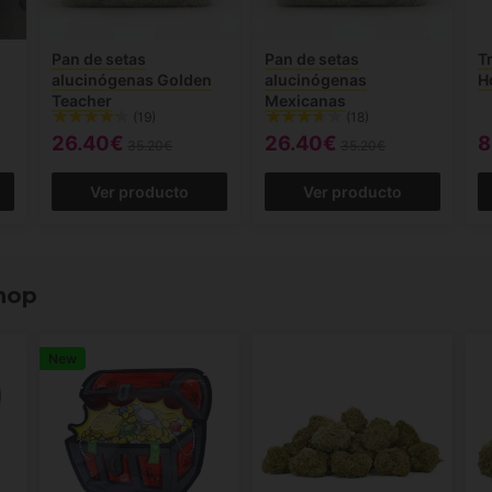
Pan de setas
Pan de setas
T
alucinógenas Golden
alucinógenas
H
Teacher
Mexicanas
(19)
(18)
26.40€
26.40€
8
35.20€
35.20€
Ver producto
Ver producto
hop
New