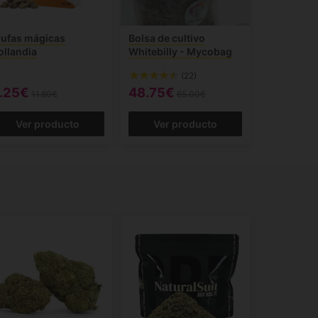
rufas mágicas
Bolsa de cultivo
ollandia
Whitebilly - Mycobag
(22)
.25€
48.75€
11.80€
65.00€
Ver producto
Ver producto