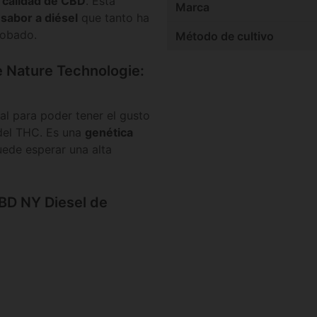
 calidad de CBD
. Esta
Marca
sabor a diésel
que tanto ha
robado.
Método de cultivo
e Nature Technologie:
eal para poder tener el gusto
 del THC. Es una
genética
uede esperar una alta
CBD NY Diesel de