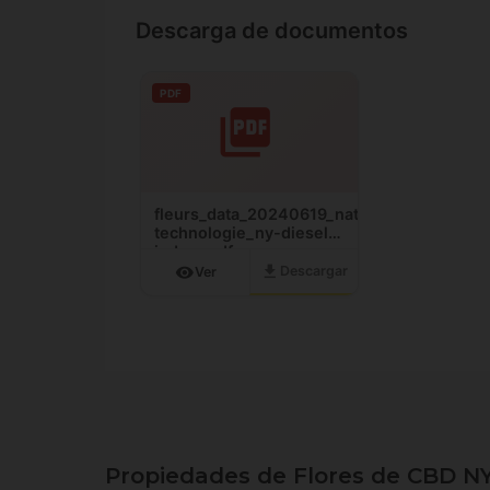
Descarga de documentos
PDF
fleurs_data_20240619_nature-
technologie_ny-diesel-
indoor.pdf
download
visibility
Descargar
Ver
Propiedades de Flores de CBD N