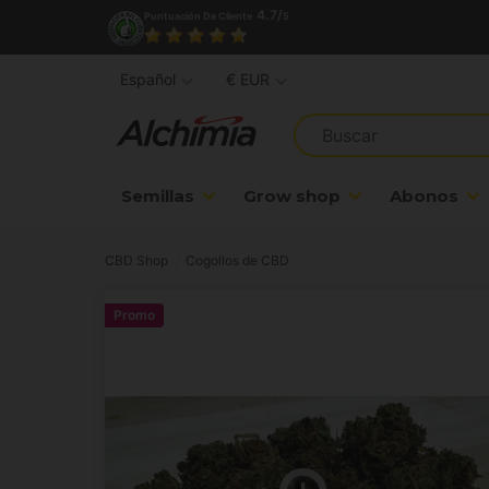
4.7/
Puntuación De Cliente
5
Español
€ EUR
Semillas
Grow shop
Abonos
CBD Shop
Cogollos de CBD
Promo