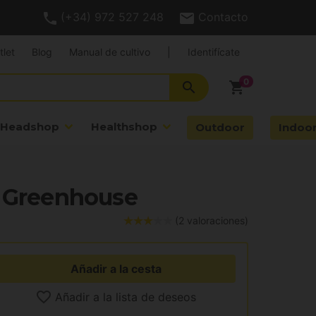
(+34) 972 527 248
Contacto
tlet
Blog
Manual de cultivo
|
Identifícate
search
shopping_cart
Headshop
Healthshop
Outdoor
Indoo
l Greenhouse
(2 valoraciones)
Añadir a la cesta
Añadir a la lista de deseos