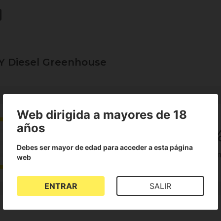
NY Diesel Greenhouse
Web dirigida a mayores de 18
3
años
50
Debes ser mayor de edad para acceder a esta página
2
de clientes lo reco
web
Reseñas
ENTRAR
SALIR