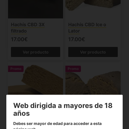
Hachís CBD 3X
Hachís CBD Ice o
filtrado
Lator
17.00€
17.00€
Ver producto
Ver producto
Promo
Promo
Web dirigida a mayores de 18
años
Hachís CBD Triple 0
Hachís CBD Black
Debes ser mayor de edad para acceder a esta