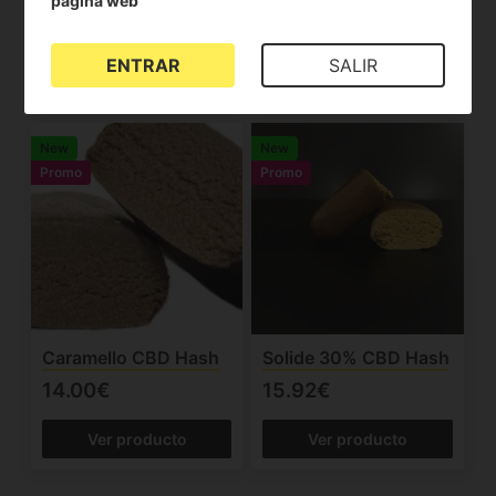
página web
Butter
14.00€
17.00€
ENTRAR
SALIR
Ver producto
Ver producto
New
New
Promo
Promo
Caramello CBD Hash
Solide 30% CBD Hash
14.00€
15.92€
Ver producto
Ver producto