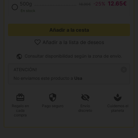
12.65€
500g
-25%
16.90€
En stock
Añadir a la cesta
Añadir a la lista de deseos
Consultar disponibilidad según la zona de envío.
ATENCIÓN!
No enviamos este producto a
Usa
Regalo
en
Pago
seguro
Envío
Cuidemos el
cada
discreto
planeta
compra