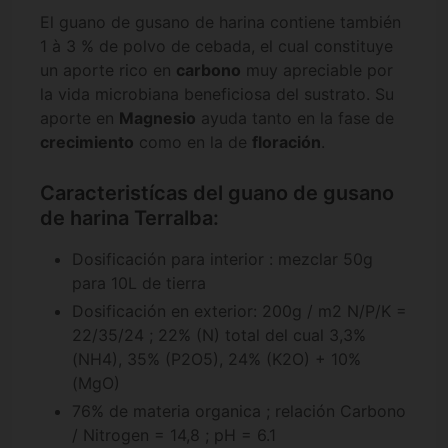
El guano de gusano de harina contiene también
1 à 3 % de polvo de cebada, el cual constituye
un aporte rico en
carbono
muy apreciable por
la vida microbiana beneficiosa del sustrato. Su
aporte en
Magnesio
ayuda tanto en la fase de
crecimiento
como en la de
floración
.
Caracteristícas del guano de gusano
de harina Terralba:
Dosificación para interior : mezclar 50g
para 10L de tierra
Dosificación en exterior: 200g / m2 N/P/K =
22/35/24 ; 22% (N) total del cual 3,3%
(NH4), 35% (P2O5), 24% (K2O) + 10%
(MgO)
76% de materia organica ; relación Carbono
/ Nitrogen = 14,8 ; pH = 6.1