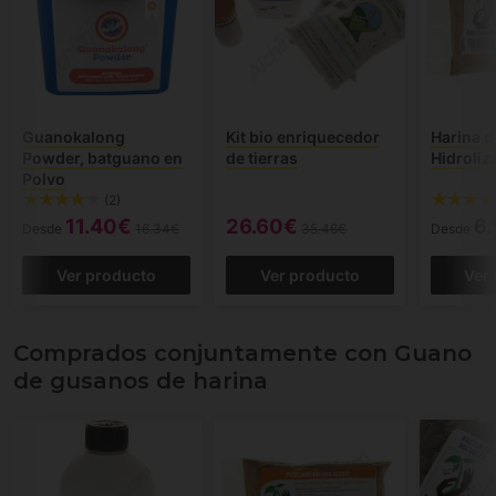
Guanokalong
Kit bio enriquecedor
Harina 
Powder, batguano en
de tierras
Hidroliz
Polvo
(2)
11.40€
26.60€
6
Desde
16.34€
35.46€
Desde
Ver producto
Ver producto
Ver
Comprados conjuntamente con Guano
de gusanos de harina