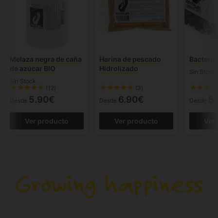
Melaza negra de caña
Harina de pescado
Bacteria
de azúcar BIO
Hidrolizado
Sin Stock
Sin Stock
(12)
(3)
5.90€
6.90€
5
Desde
Desde
Desde
Ver producto
Ver producto
Ver