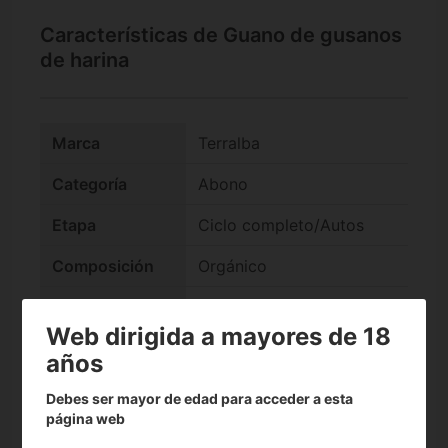
Características de Guano de gusanos
de harina
Marca
Terralba
Categoría
Abono
Etapa
Ciclo completo/Autos
Composición
Orgánico
check
Tierra
Web dirigida a mayores de 18
check
Coco
años
Debes ser mayor de edad para acceder a esta
Formato
Sólido
página web
check
Es Supersoil