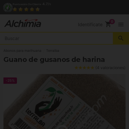
4.7/
Puntuación De Cliente
5
shopping_cart
menu
Identifícate
search
Abonos para marihuana
Terralba
Guano de gusanos de harina
(4 valoraciones)
-25%