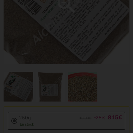
8.15€
250g
-25%
10.90€
En stock