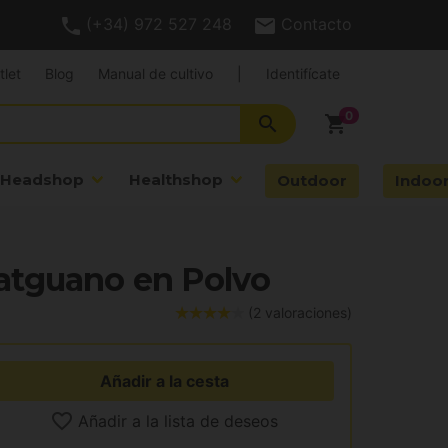
(+34) 972 527 248
Contacto
tlet
Blog
Manual de cultivo
|
Identifícate
search
shopping_cart
Headshop
Healthshop
Outdoor
Indoo
atguano en Polvo
(2 valoraciones)
Añadir a la cesta
Añadir a la lista de deseos