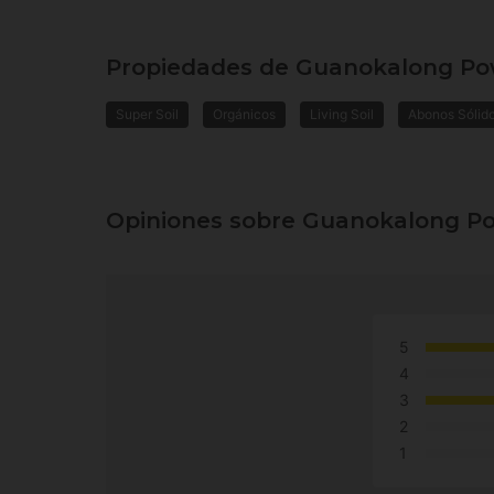
Propiedades de Guanokalong Po
Super Soil
Orgánicos
Living Soil
Abonos Sólid
Opiniones sobre Guanokalong Po
5
4
3
2
1