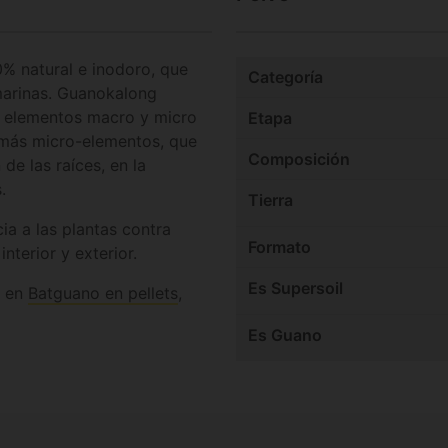
% natural e inodoro, que
Categoría
marinas. Guanokalong
e elementos macro y micro
Etapa
ás micro-elementos, que
Composición
 de las raíces, en la
.
Tierra
a a las plantas contra
Formato
nterior y exterior.
Es Supersoil
, en
Batguano en pellets
,
Es Guano