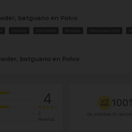
wder, batguano en Polvo
os
Floración
Crecimiento
Biológico
Abonos para tierra
A
wder, batguano en Polvo
4
100
2
de clientes lo reco
Reseñas