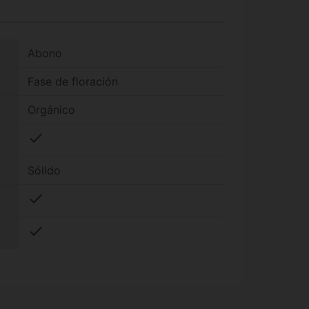
Abono
Fase de floración
Orgánico
check
Sólido
check
check