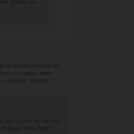
ante. Gracias por
e las autoflorecientes? Es
semana se pueden añadir
 y cantidad.. Graciass.
es para cultivar en maceta,
alquier tierra "light",