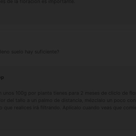
es de la floración es importante.
leno suelo hay suficiente?
op
n unos 100g por planta tienes para 2 meses de cliclo de flo
or del tallo a un palmo de distancia, mézclalo un poco con 
go que realices irá filtrando. Aplícalo cuando veas que comi