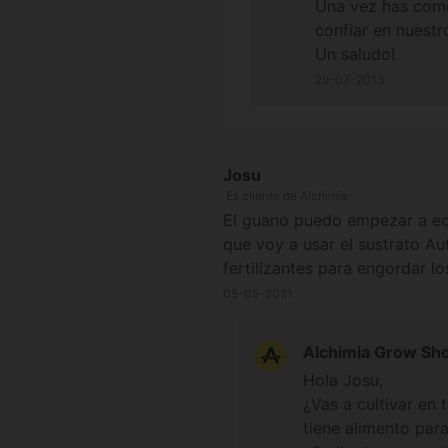
Una vez has comen
confiar en nuestr
Un saludo!
29-07-2013
Josu
Es cliente de Alchimia
El guano puedo empezar a echa
que voy a usar el sustrato A
fertilizantes para engordar lo
05-05-2021
Alchimia Grow Sh
Hola Josu,
¿Vas a cultivar en 
tiene alimento par