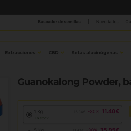
Buscador de semillas
|
Novedades
Ou
Extracciones
CBD
Setas alucinógenas
Guanokalong Powder, b
11.40€
1 Kg
-30%
16.34€
En stock
35.95€
5 Kg
-30%
51.42€