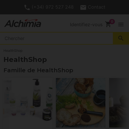
(+34) 972 527 248
Contact
shopping_cart
menu
Identifiez-vous
search
HealthShop
HealthShop
Famille de HealthShop