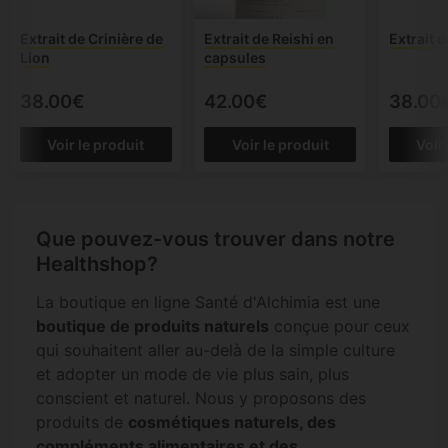
Extrait de Crinière de
Extrait de Reishi en
Extrait d
Lion
capsules
38.00€
42.00€
38.00
Voir le produit
Voir le produit
Voir
Que pouvez-vous trouver dans notre
Healthshop?
La boutique en ligne Santé d'Alchimia est une
boutique de produits naturels
conçue pour ceux
qui souhaitent aller au-delà de la simple culture
et adopter un mode de vie plus sain, plus
conscient et naturel. Nous y proposons des
produits de
cosmétiques naturels, des
compléments alimentaires et des