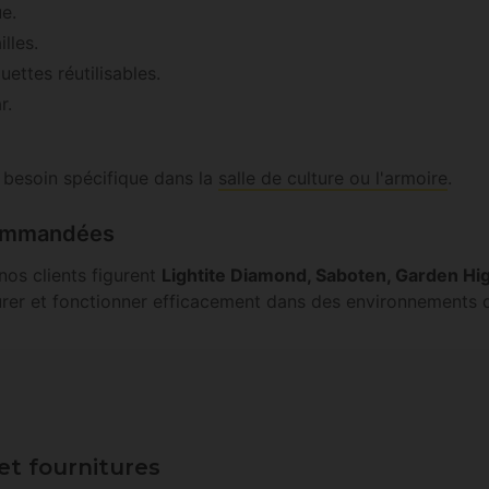
e.
lles.
uettes réutilisables.
r.
 besoin spécifique dans la
salle de culture ou l'armoire
.
commandées
nos clients figurent
Lightite Diamond, Saboten, Garden Hi
urer et fonctionner efficacement dans des environnements de
et fournitures