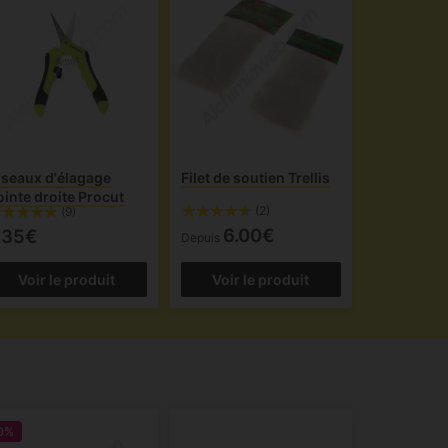
iseaux d'élagage
Filet de soutien Trellis
ointe droite Procut
(2)
(9)
6.00€
.35€
Depuis
Voir le produit
Voir le produit
0%