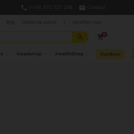
(+34) 972 527 248
Contact
Blog
Guides de culture
|
Identifiez-vous
search
shopping_cart
es
Headshop
HealthShop
Outdoor