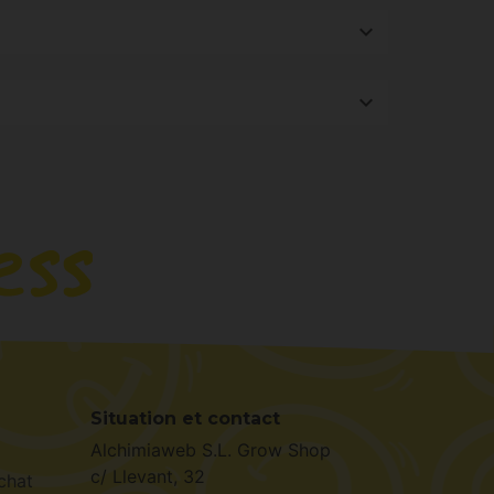
sont des outils de base très utiles.
Situation et contact
Alchimiaweb S.L. Grow Shop
c/ Llevant, 32
chat