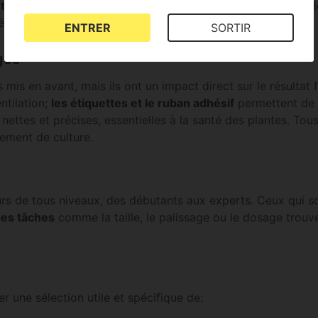
stiques réfléchissants
qui améliorent la diffusion de la lum
cise de l'engrais.
ENTRER
SORTIR
ges
s en avant, mais ils ont un impact direct sur le résultat fi
ntilation;
les étiquettes et le ruban adhésif
permettent de t
nettes et précises, essentielles à la santé des plantes. To
ement de culture.
eurs de tous niveaux, des débutants aux experts. Ceux qui 
des tâches
comme la taille, le palissage ou le dosage trouver
 une sélection utile et spécifique de: