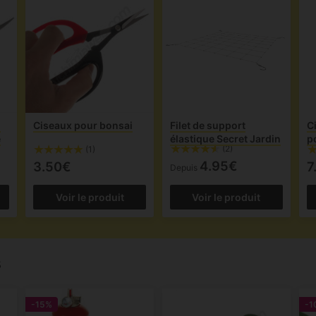
d
Ciseaux pour bonsai
Filet de support
C
e
élastique Secret Jardin
p
(2)
(1)
4.95€
3.50€
7
Depuis
Voir le produit
Voir le produit
s
-15%
-1