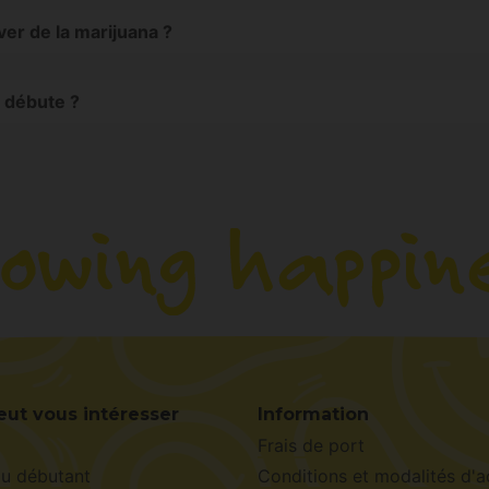
ver de la marijuana ?
l’organisation, la précision et le confort de la culture.
e débute ?
bon sécateur, des étiquettes et une seringue doseuse. Ce 
eut vous intéresser
Information
Frais de port
du débutant
Conditions et modalités d'a