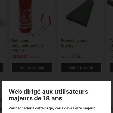
r
Extincteur
Protection pour
T
automatique 1Kg +
tuteurs
p
support
1
40.80€
0.15€
48.00€
Depuis
D
Voir le produit
Voir le produit
Web dirigé aux utilisateurs
majeurs de 18 ans.
ans cette catégorie?
Pour accéder à cette page, vous devez être majeur.
mme d'outils et d'accessoires qui facilitent la culture au 