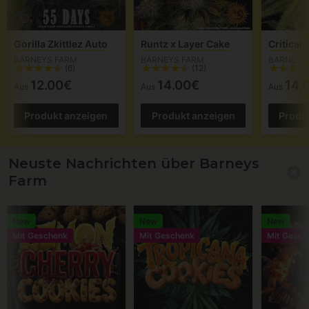
Gorilla Zkittlez Auto
Runtz x Layer Cake
Critical
BARNEYS FARM
BARNEYS FARM
BARNEYS
(6)
(12)
12.00€
14.00€
14.
Aus
Aus
Aus
Produkt anzeigen
Produkt anzeigen
Produ
Neuste Nachrichten über Barneys
Farm
New
New
New
Mit Geschenk
Mit Geschenk
Mit Gesch