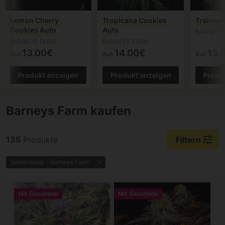
Lemon Cherry
Tropicana Cookies
Trainwr
Cookies Auto
Auto
BARNEYS
BARNEYS FARM
BARNEYS FARM
13.00€
14.00€
13.
Aus
Aus
Aus
Produkt anzeigen
Produkt anzeigen
Produ
Barneys Farm kaufen
tune
135
Produkte
Filtern
Samenbank - Barneys Farm
Mit Geschenk
Mit Geschenk