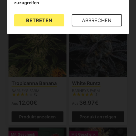
zuzugreifen
Produkt anzeigen
Produkt anzeigen
BETRETEN
ABBRECHEN
Mit Geschenk
Mit Geschenk
Tropicanna Banana
White Runtz
BARNEYS FARM
BARNEYS FARM
(5)
(1)
12.00€
36.97€
Aus
Aus
Produkt anzeigen
Produkt anzeigen
Mit Geschenk
Mit Geschenk