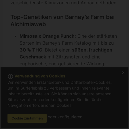
verschiedenste Klimazonen und Anbaumethoden.
Top-Genetiken von Barney’s Farm bei
Alchimiaweb
Mimosa x Orange Punch:
Eine der stärksten
Sorten im Barney’s Farm Katalog mit bis zu
30 % THC
. Bietet einen
süßen, fruchtigen
Geschmack
mit Zitrusnoten und eine
euphorische, energetisierende Wirkung –
ideal für den Tag.
error_outline
Verwendung von Cookies
Gorilla Zkittlez:
Eine Kreuzung aus
Gorilla
Wir verwenden Erstanbieter- und Drittanbieter-Cookies,
Glue
und
Zkittlez
. Diese Genetik produziert
um Ihr Surferlebnis zu verbessern und Ihnen relevante
extrem harzige Blüten
mit einem süßlich-
Inhalte bereitzustellen. Sie können sich unsere
ansehen.
tropischen Aromaprofil. Ihre Wirkung ist
Bitte akzeptieren oder konfigurieren Sie die für die
Navigation erforderlichen Cookies:
stark, entspannend und langanhaltend –
perfekt zum Abschalten.
oder
konfigurieren
.
Cookie zustimmen
Moby Dick:
Eine legendäre Sorte, jetzt neu
interpretiert von Barney’s Farm. Sie