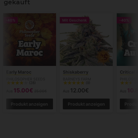
gekauft
-40%
Mit Geschenk
-40%
Early Maroc
Shiskaberry
Critical
PHILOSOPHER SEEDS
BARNEYS FARM
PHILOSO
(28)
(9)
15.00€
12.00€
10.
Aus
25.00€
Aus
Aus
Produkt anzeigen
Produkt anzeigen
Produ