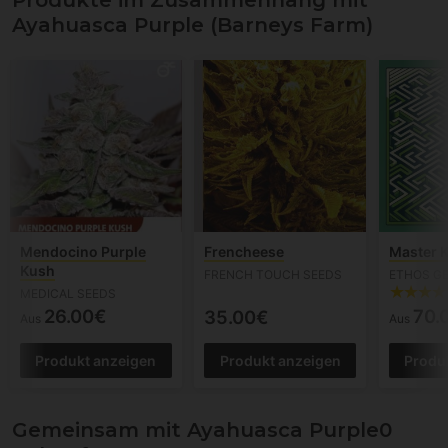
Produkte im Zusammenhang mit
Ayahuasca Purple (Barneys Farm)
Mendocino Purple
Frencheese
Master 
Kush
FRENCH TOUCH SEEDS
ETHOS G
MEDICAL SEEDS
26.00€
70.
35.00€
Aus
Aus
Produkt anzeigen
Produkt anzeigen
Produ
Gemeinsam mit Ayahuasca Purple0