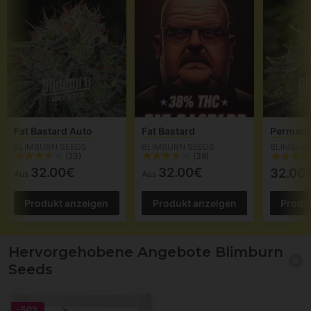
Fat Bastard Auto
Fat Bastard
Permane
BLIMBURN SEEDS
BLIMBURN SEEDS
BLIMBUR
(23)
(39)
32.00€
32.00€
32.00
Aus
Aus
Produkt anzeigen
Produkt anzeigen
Produ
Hervorgehobene Angebote Blimburn
Seeds
-50%