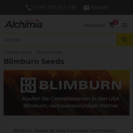
(+34) 972 527 248
Kontakt
shopping_cart
menu
Anmelden
search
Cannabis Samen
Blimburn Seeds
Blimburn Seeds
Blimburn Seeds ist eine Cannabis-Samenbank,