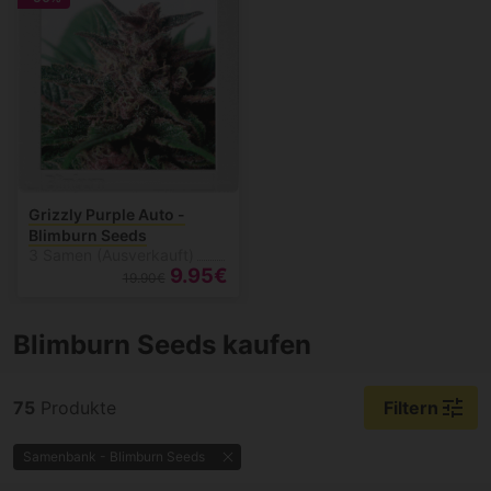
Grizzly Purple Auto -
Blimburn Seeds
3 Samen (Ausverkauft)
9.95€
19.90€
Blimburn Seeds kaufen
tune
75
Produkte
Filtern
Samenbank - Blimburn Seeds