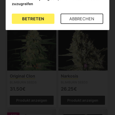
22.95€
22.95€
zuzugreifen
Produkt anzeigen
Produkt anzeigen
BETRETEN
ABBRECHEN
Original Clon
Narkosis
BLIMBURN SEEDS
BLIMBURN SEEDS
31.50€
26.25€
Produkt anzeigen
Produkt anzeigen