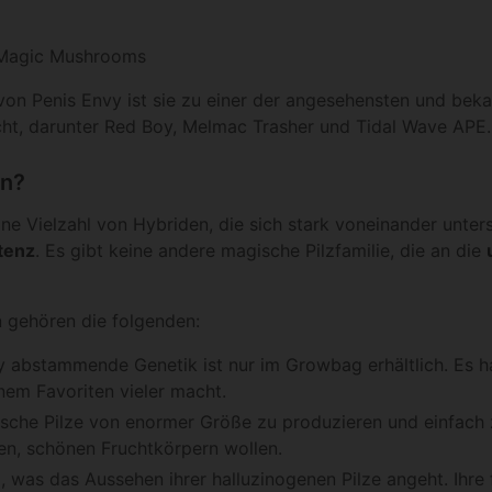
e Magic Mushrooms
von Penis Envy ist sie zu einer der angesehensten und bek
ht, darunter Red Boy, Melmac Trasher und Tidal Wave APE.
en?
ine Vielzahl von Hybriden, die sich stark voneinander unte
tenz
. Es gibt keine andere magische Pilzfamilie, die an die
 gehören die folgenden:
y abstammende Genetik ist nur im Growbag erhältlich. Es ha
nem Favoriten vieler macht.
sche Pilze von enormer Größe zu produzieren und einfach zu
gen, schönen Fruchtkörpern wollen.
g, was das Aussehen ihrer halluzinogenen Pilze angeht. Ihr