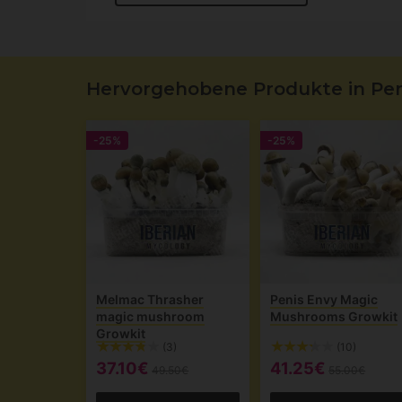
Hervorgehobene Produkte in Pen
-25%
-25%
Melmac Thrasher
Penis Envy Magic
magic mushroom
Mushrooms Growkit
Growkit
(3)
(10)
37.10€
41.25€
49.50€
55.00€