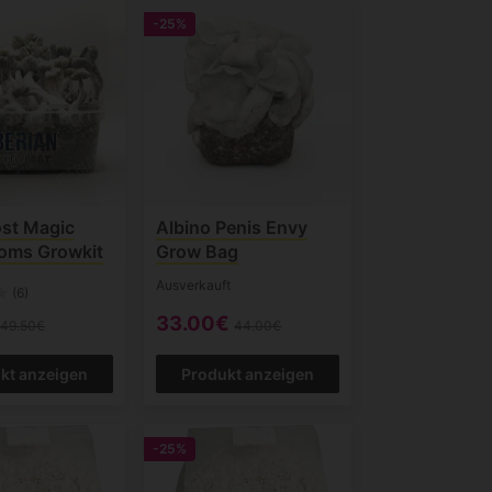
-25%
ost Magic
Albino Penis Envy
oms Growkit
Grow Bag
Ausverkauft
(6)
33.00€
49.50€
44.00€
kt anzeigen
Produkt anzeigen
-25%