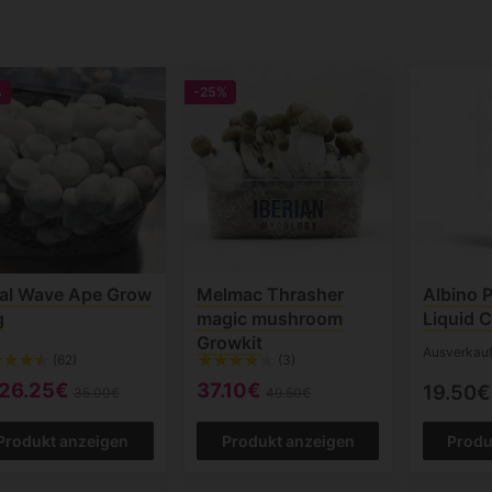
%
-25%
al Wave Ape Grow
Melmac Thrasher
Albino 
g
magic mushroom
Liquid C
Growkit
Ausverkauf
(62)
(3)
26.25€
37.10€
19.50€
35.00€
49.50€
Produkt anzeigen
Produkt anzeigen
Produ