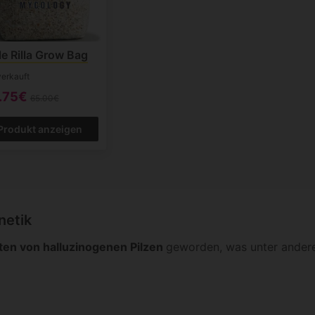
le Rilla Grow Bag
erkauft
.75€
65.00€
Produkt anzeigen
netik
ten von halluzinogenen Pilzen
geworden, was unter ander