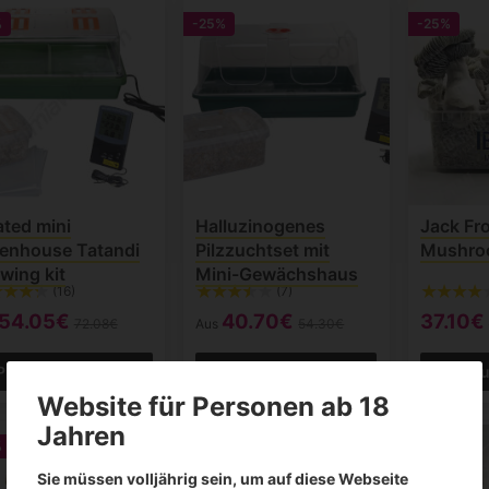
%
-25%
-25%
ted mini
Halluzinogenes
Jack Fr
enhouse Tatandi
Pilzzuchtset mit
Mushro
wing kit
Mini-Gewächshaus
(16)
(7)
54.05€
40.70€
37.10€
72.08€
Aus
54.30€
Produkt anzeigen
Produkt anzeigen
Produ
Website für Personen ab 18
Jahren
%
-25%
-25%
Sie müssen volljährig sein, um auf diese Webseite