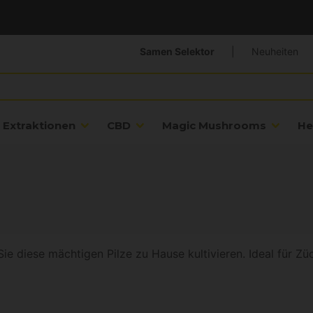
Samen Selektor
|
Neuheiten
Extraktionen
CBD
Magic Mushrooms
He
e diese mächtigen Pilze zu Hause kultivieren. Ideal für Züch