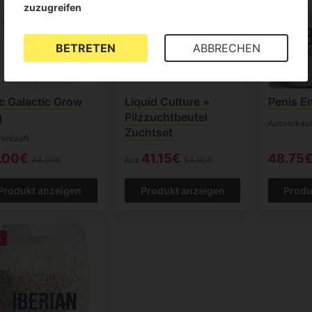
zuzugreifen
BETRETEN
ABBRECHEN
 Galactic Grow
Liquid Culture +
Penis E
g
Pilzzuchtbeutel
Ausverkauf
Zuchtset
erkauft
.00€
41.15€
48.75
44.00€
Aus
54.90€
Produkt anzeigen
Produkt anzeigen
Produ
%