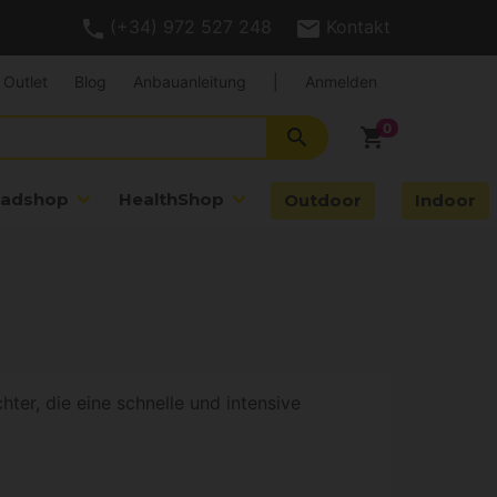
(+34) 972 527 248
Kontakt
Outlet
Blog
Anbauanleitung
|
Anmelden
search
shopping_cart
adshop
HealthShop
Outdoor
Indoor
ter, die eine schnelle und intensive