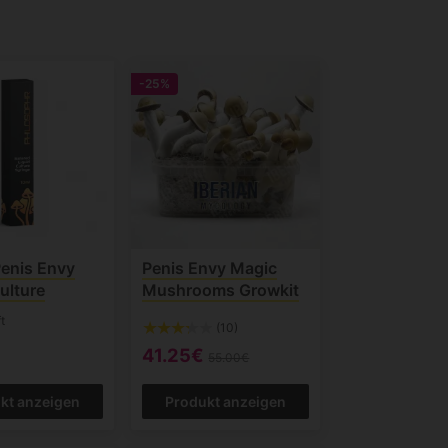
-25%
Penis Envy
Penis Envy Magic
ulture
Mushrooms Growkit
t
(10)
41.25€
55.00€
kt anzeigen
Produkt anzeigen