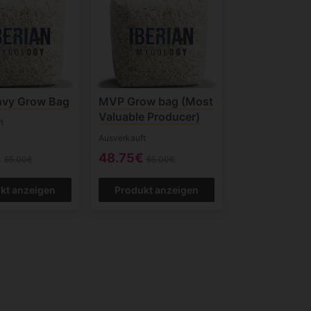
nvy Grow Bag
MVP Grow bag (Most
Valuable Producer)
t
Ausverkauft
€
48.75€
65.00€
65.00€
kt anzeigen
Produkt anzeigen