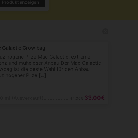
Produkt anzeigen
 Galactic Grow bag
luzinogene Pilze Mac Galactic: extreme
enz und müheloser Anbau Der Mac Galactic
wbag ist die beste Wahl für den Anbau
uzinogener Pilze [...]
33.00€
0 ml (Ausverkauft)
44.00€