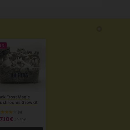
5%
ack Frost Magic
ushrooms Growkit
(6)
7.10€
49.50€