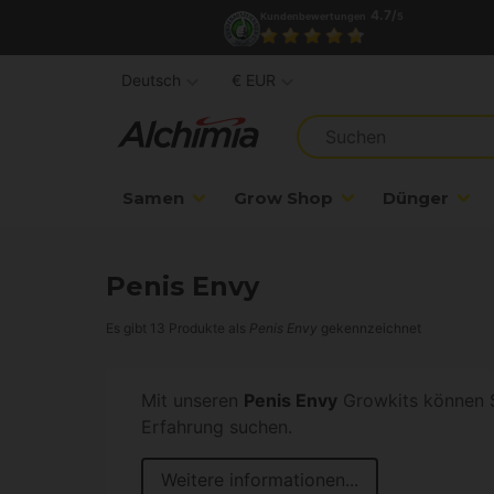
4.7/
Kundenbewertungen
5
Deutsch
€ EUR
Samen
Grow Shop
Dünger
Penis Envy
Es gibt 13 Produkte als
Penis Envy
gekennzeichnet
Mit unseren
Penis Envy
Growkits können Si
Erfahrung suchen.
Weitere informationen...