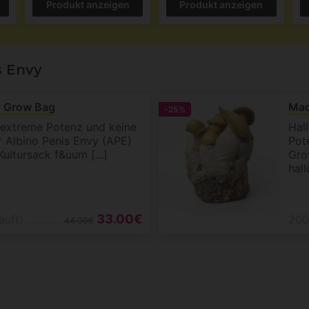
Produkt anzeigen
Produkt anzeigen
s Envy
y Grow Bag
Mac
-25%
 extreme Potenz und keine
Hal
 Albino Penis Envy (APE)
Pot
Kultursack f&uum [...]
Gro
hall
33.00€
auft)
200
44.00€