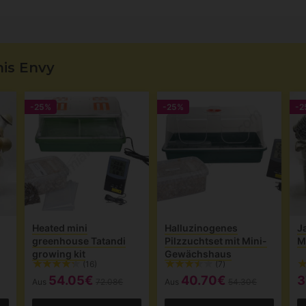
is Envy
-25%
-25%
-2
Heated mini
Halluzinogenes
J
greenhouse Tatandi
Pilzzuchtset mit Mini-
M
growing kit
Gewächshaus
(16)
(7)
54.05€
40.70€
3
Aus
72.08€
Aus
54.30€