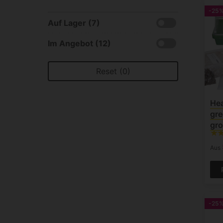
-25
Auf Lager (7)
Im Angebot (12)
Reset (0)
Hea
gre
gro
Aus
-25