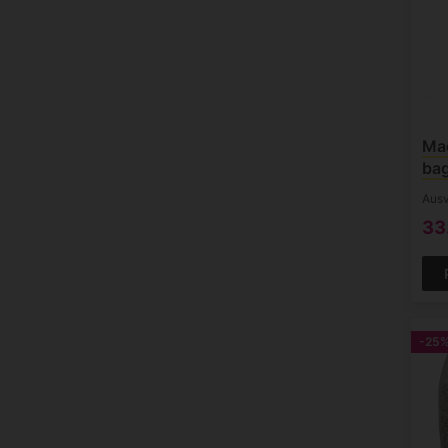
Mac
ba
Ausv
33
-25