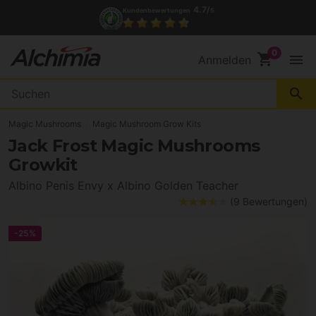
4.7/
Kundenbewertungen
5
shopping_cart
menu
Anmelden
search
Magic Mushrooms
Magic Mushroom Grow Kits
Jack Frost Magic Mushrooms
Growkit
Albino Penis Envy x Albino Golden Teacher
(9 Bewertungen)
-25%