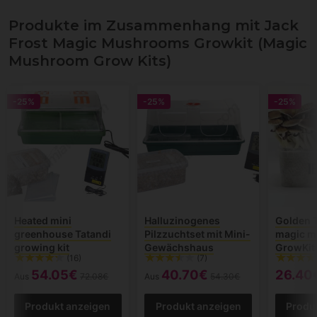
Produkte im Zusammenhang mit Jack
Frost Magic Mushrooms Growkit (Magic
Mushroom Grow Kits)
-25%
-25%
-25%
Heated mini
Halluzinogenes
Golden 
greenhouse Tatandi
Pilzzuchtset mit Mini-
magic 
growing kit
Gewächshaus
GrowKit
(16)
(7)
54.05€
40.70€
26.40
Aus
72.08€
Aus
54.30€
Produkt anzeigen
Produkt anzeigen
Produ