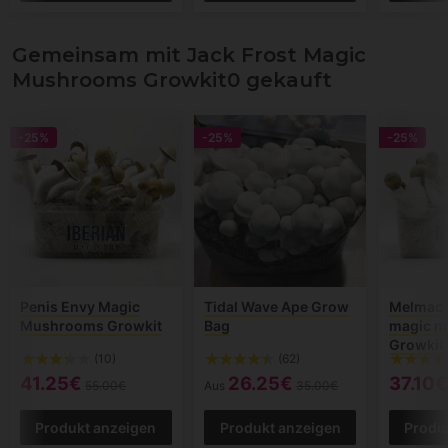
Gemeinsam mit Jack Frost Magic
Mushrooms Growkit0 gekauft
-25%
-25%
-25%
Penis Envy Magic
Tidal Wave Ape Grow
Melmac 
Mushrooms Growkit
Bag
magic 
Growkit
(10)
(62)
41.25€
26.25€
37.10€
55.00€
Aus
35.00€
Produkt anzeigen
Produkt anzeigen
Produ