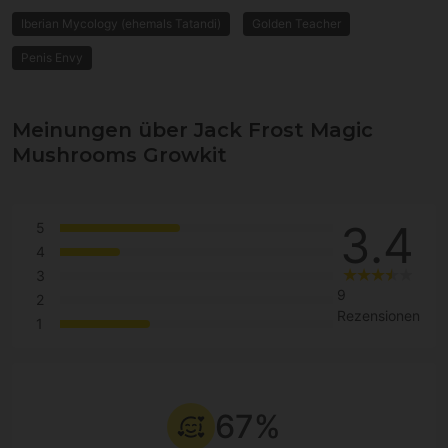
Iberian Mycology (ehemals Tatandi)
Golden Teacher
Penis Envy
Meinungen über Jack Frost Magic
Mushrooms Growkit
3.4
5
4
3
9
2
Rezensionen
1
67%