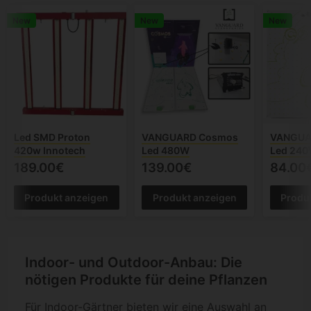
New
New
New
Led SMD Proton
VANGUARD Cosmos
VANGUA
420w Innotech
Led 480W
Led 24
189.00€
139.00€
84.00
Produkt anzeigen
Produkt anzeigen
Produ
Indoor- und Outdoor-Anbau: Die
nötigen Produkte für deine Pflanzen
Für Indoor-Gärtner bieten wir eine Auswahl an