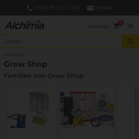
(+34) 972 527 248
Kontakt
shopping_cart
menu
Anmelden
search
Grow Shop
Grow Shop
Familien von Grow Shop