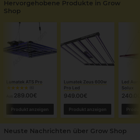
Hervorgehobene Produkte in Grow
Shop
Lumatek ATS Pro
Lumatek Zeus 600w
Led Aur
Pro Led
Solux
(6)
289.00€
949.00€
240.0
Aus
Produkt anzeigen
Produkt anzeigen
Produ
Neuste Nachrichten über Grow Shop