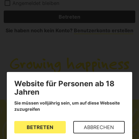
Angemeldet bleiben
Sie haben noch kein Konto?
Benutzerkonto erstellen
Website für Personen ab 18
Jahren
Sie müssen volljährig sein, um auf diese Webseite
zuzugreifen
Über Alchimia Grow
BETRETEN
ABBRECHEN
Über Alchimia Grow
Lage und Kontakt