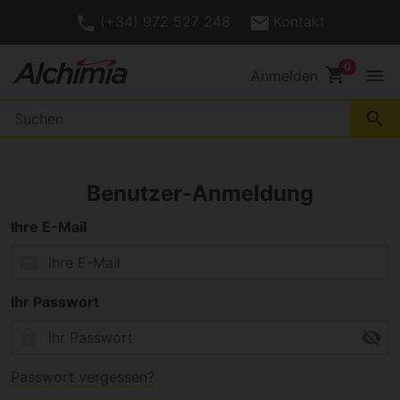
(+34) 972 527 248
Kontakt
shopping_cart
menu
Anmelden
search
Benutzer-Anmeldung
Ihre E-Mail
mail
Ihr Passwort
lock
visibility_off
Passwort vergessen?