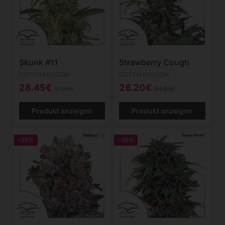
Skunk #11
Strawberry Cough
DUTCH PASSION
DUTCH PASSION
28.45€
26.20€
37.95€
34.95€
Produkt anzeigen
Produkt anzeigen
-25%
-25%