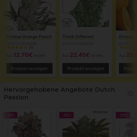
Critical Orange Punch
Think Different
Orange 
DUTCH PASSION
DUTCH PASSION
DUTCH P
(5)
12.70€
22.45€
26.
Aus
16.95€
Aus
29.95€
Aus
Produkt anzeigen
Produkt anzeigen
Produ
Hervorgehobene Angebote Dutch
Passion
-25%
-25%
-25%