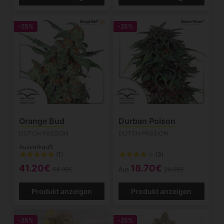
-25%
-25%
Orange Bud
Durban Poison
DUTCH PASSION
DUTCH PASSION
Ausverkauft
(1)
(3)
41.20€
18.70€
54.95€
Aus
24.95€
Produkt anzeigen
Produkt anzeigen
-25%
-25%