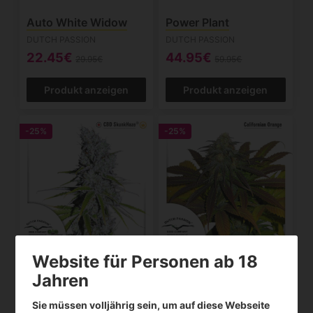
Auto White Widow
Power Plant
DUTCH PASSION
DUTCH PASSION
22.45€
44.95€
29.95€
59.95€
Produkt anzeigen
Produkt anzeigen
-25%
-25%
Website für Personen ab 18
CBD SkunkHaze
California Orange
Jahren
DUTCH PASSION
DUTCH PASSION
Ausverkauft
Sie müssen volljährig sein, um auf diese Webseite