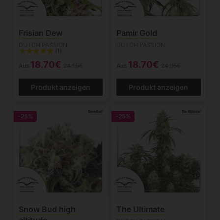
Frisian Dew
Pamir Gold
DUTCH PASSION
DUTCH PASSION
(1)
18.70€
18.70€
Aus
24.95€
Aus
24.95€
Produkt anzeigen
Produkt anzeigen
-25%
-25%
Snow Bud high
The Ultimate
altitude