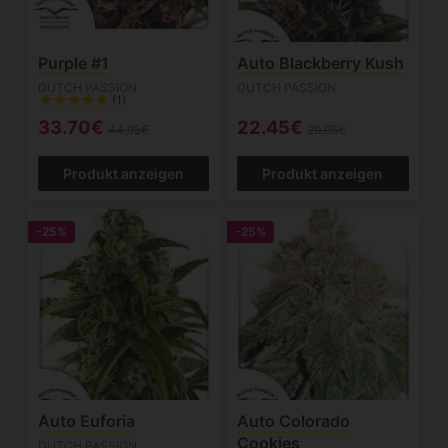
Purple #1
Auto Blackberry Kush
DUTCH PASSION
DUTCH PASSION
(1)
33.70€
22.45€
44.95€
29.95€
Produkt anzeigen
Produkt anzeigen
-25%
-25%
Auto Euforia
Auto Colorado
Cookies
DUTCH PASSION