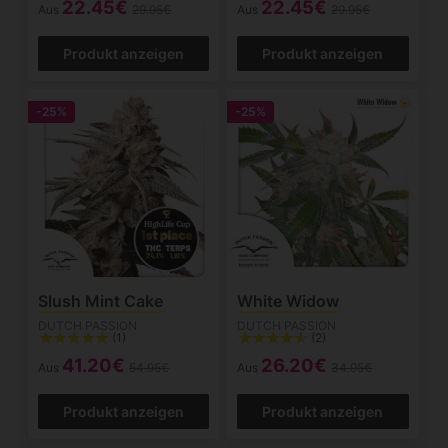
22.45€
22.45€
Aus
29.95€
Aus
29.95€
Produkt anzeigen
Produkt anzeigen
-25%
-25%
Slush Mint Cake
White Widow
DUTCH PASSION
DUTCH PASSION
(1)
(2)
41.20€
26.20€
Aus
54.95€
Aus
34.95€
Produkt anzeigen
Produkt anzeigen