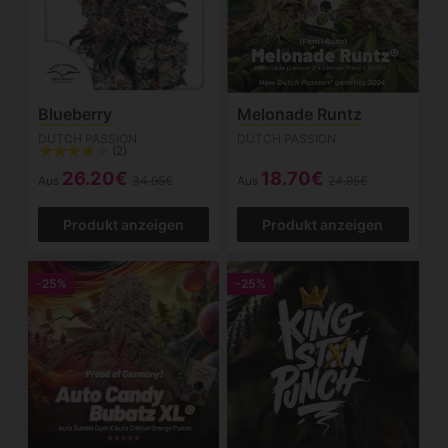
Blueberry
Melonade Runtz
DUTCH PASSION
DUTCH PASSION
(2)
26.20€
18.70€
Aus
34.95€
Aus
24.95€
Produkt anzeigen
Produkt anzeigen
-25%
-25%