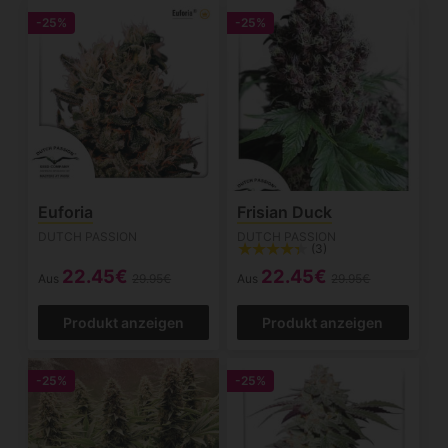
-25%
-25%
Euforia
Frisian Duck
DUTCH PASSION
DUTCH PASSION
(3)
22.45€
22.45€
Aus
29.95€
Aus
29.95€
Produkt anzeigen
Produkt anzeigen
-25%
-25%