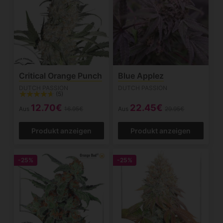
Critical Orange Punch
Blue Applez
DUTCH PASSION
DUTCH PASSION
(5)
12.70€
22.45€
Aus
16.95€
Aus
29.95€
Produkt anzeigen
Produkt anzeigen
-25%
-25%