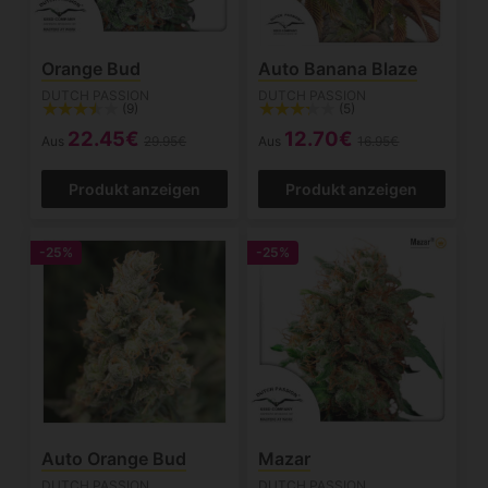
Orange Bud
Auto Banana Blaze
DUTCH PASSION
DUTCH PASSION
(9)
(5)
22.45€
12.70€
Aus
29.95€
Aus
16.95€
Produkt anzeigen
Produkt anzeigen
-25%
-25%
Auto Orange Bud
Mazar
DUTCH PASSION
DUTCH PASSION