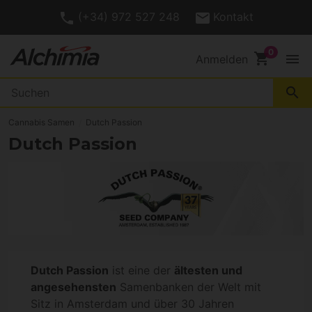
4.7/
Kundenbewertungen
5
shopping_cart
menu
Anmelden
search
Cannabis Samen
Dutch Passion
Dutch Passion
Dutch Passion
ist eine der
ältesten und
angesehensten
Samenbanken der Welt mit
Sitz in Amsterdam und über 30 Jahren