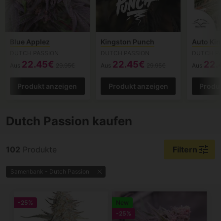
Blue Applez
Kingston Punch
Auto Ki
DUTCH PASSION
DUTCH PASSION
DUTCH P
22.45€
22.45€
22.
Aus
29.95€
Aus
29.95€
Aus
Produkt anzeigen
Produkt anzeigen
Produ
Dutch Passion kaufen
tune
102
Produkte
Filtern
Samenbank - Dutch Passion
-25%
New
-25%