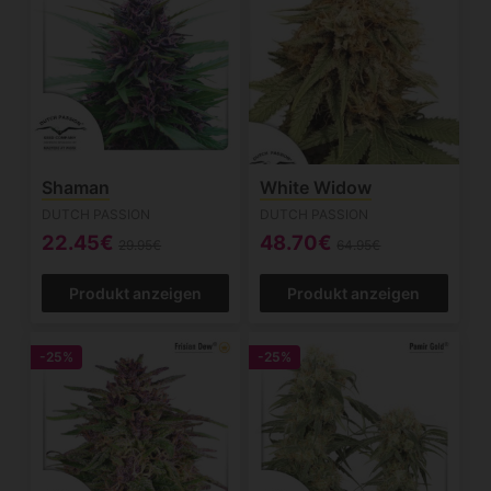
Shaman
White Widow
DUTCH PASSION
DUTCH PASSION
22.45€
48.70€
29.95€
64.95€
Produkt anzeigen
Produkt anzeigen
-25%
-25%