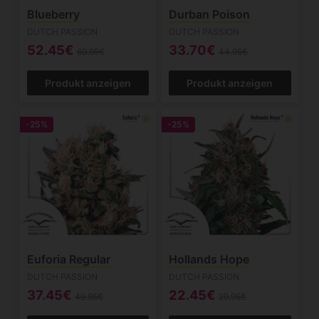
Blueberry
Durban Poison
DUTCH PASSION
DUTCH PASSION
52.45€
33.70€
69.95€
44.95€
Produkt anzeigen
Produkt anzeigen
-25%
-25%
Euforia Regular
Hollands Hope
DUTCH PASSION
DUTCH PASSION
37.45€
22.45€
49.95€
29.95€