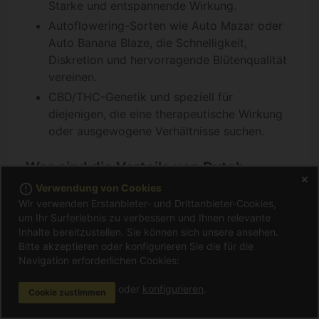
Starke und entspannende Wirkung.
Autoflowering-Sorten wie Auto Mazar oder
Auto Banana Blaze, die Schnelligkeit,
Diskretion und hervorragende Blütenqualität
vereinen.
CBD/THC-Genetik und speziell für
diejenigen, die eine therapeutische Wirkung
oder ausgewogene Verhältnisse suchen.
Was sind die Vorteile von Dutch
Passion?
error_outline
Verwendung von Cookies
Wir verwenden Erstanbieter- und Drittanbieter-Cookies,
Feminisierte Samen mit hoher genetischer
um Ihr Surferlebnis zu verbessern und Ihnen relevante
Stabilität, ideal für homogene und produktive
Inhalte bereitzustellen. Sie können sich unsere
ansehen.
Bitte akzeptieren oder konfigurieren Sie die für die
Pflanzen.
Navigation erforderlichen Cookies:
Bewährte internationale Erfahrung und
Reputation seit den 80er Jahren.
oder
konfigurieren
.
Cookie zustimmen
Sorten, die für den Innen- und Außenanbau