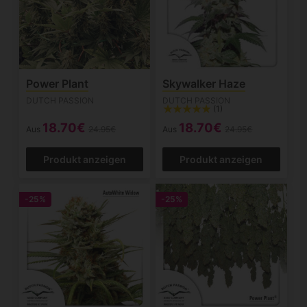
Power Plant
Skywalker Haze
DUTCH PASSION
DUTCH PASSION
(1)
18.70€
18.70€
Aus
24.95€
Aus
24.95€
Produkt anzeigen
Produkt anzeigen
-25%
-25%