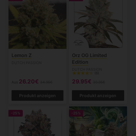
Lemon Z
Orz OG Limited
Edition
DUTCH PASSION
DUTCH PASSION
(6)
26.20€
29.95€
Aus
34.95€
39.95€
Produkt anzeigen
Produkt anzeigen
-25%
-25%