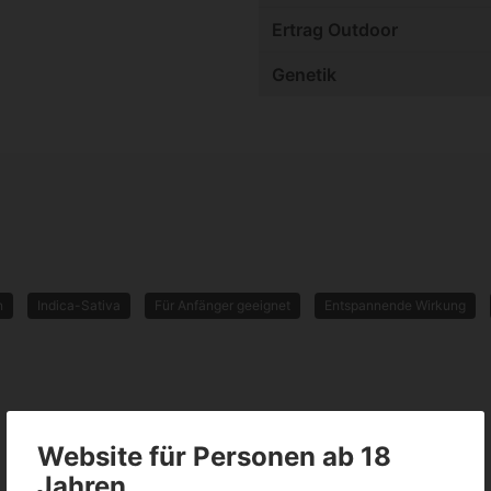
Ertrag Outdoor
Genetik
n
Indica-Sativa
Für Anfänger geeignet
Entspannende Wirkung
Website für Personen ab 18
Jahren