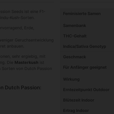
sion Seeds ist eine F1-
Feminisierte Samen
indu-Kush-Sorten.
Samenbank
rvorragend, Erde,
THC-Gehalt
 weniger Geruchsentwicklung
kret anbauen.
Indica/Sativa Genotyp
lonen, sehr ergiebig, mit
Geschmack
ng. Die
Masterkush
ist
Für Anfänger geeignet
en Sorten von Dutch Passion
Wirkung
n Dutch Passion:
Erntezeitpunkt Outdoor
Blütezeit Indoor
Ertrag Indoor