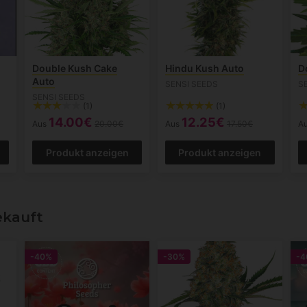
Double Kush Cake
Hindu Kush Auto
D
Auto
SENSI SEEDS
S
SENSI SEEDS
(1)
(1)
14.00€
12.25€
Aus
20.00€
Aus
17.50€
A
Produkt anzeigen
Produkt anzeigen
ekauft
-40%
-30%
-4