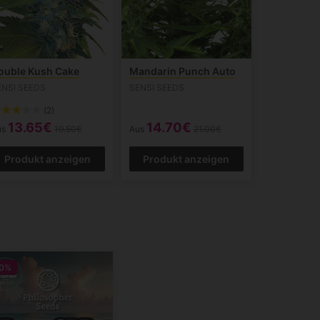
ouble Kush Cake
Mandarin Punch Auto
ENSI SEEDS
SENSI SEEDS
(2)
13.65€
14.70€
us
19.50€
Aus
21.00€
Produkt anzeigen
Produkt anzeigen
0%