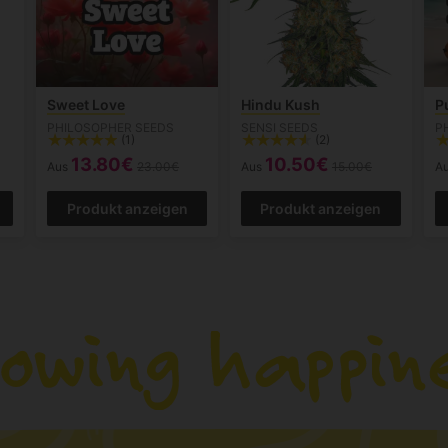
Sweet Love
Hindu Kush
P
PHILOSOPHER SEEDS
SENSI SEEDS
P
(1)
(2)
13.80€
10.50€
Aus
23.00€
Aus
15.00€
A
Produkt anzeigen
Produkt anzeigen