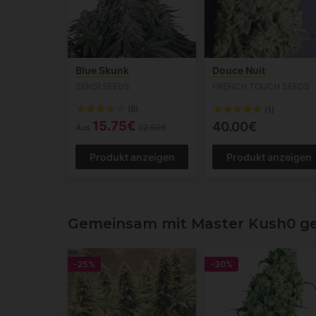
Blue Skunk
Douce Nuit
SENSI SEEDS
FRENCH TOUCH SEEDS
(6)
(1)
15.75€
40.00€
Aus
22.50€
Produkt anzeigen
Produkt anzeigen
Gemeinsam mit Master Kush0 g
-25%
-30%