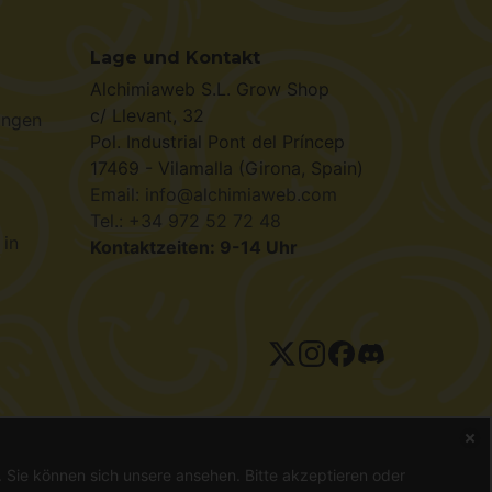
Lage und Kontakt
Alchimiaweb S.L. Grow Shop
c/ Llevant, 32
ungen
Pol. Industrial Pont del Príncep
17469 - Vilamalla (Girona, Spain)
Email: info@alchimiaweb.com
Tel.: +34 972 52 72 48
 in
Kontaktzeiten: 9-14 Uhr
tenschutzerklärung
n. Sie können sich unsere
ansehen. Bitte akzeptieren oder
gal ist, können Samen nur als Souvenir, zur Vogelfütterung oder