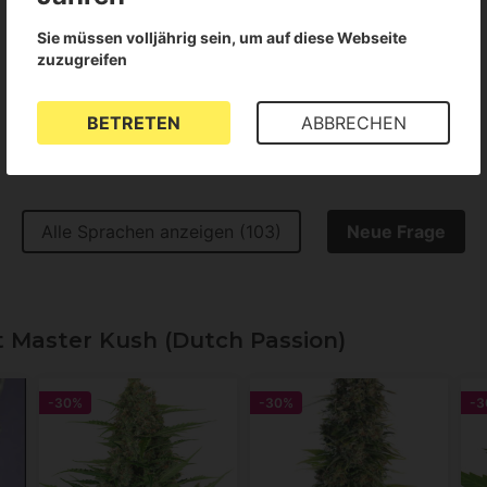
Für dieses Produkt liegen keine Bewertungen vor
Sie müssen volljährig sein, um auf diese Webseite
zuzugreifen
BETRETEN
ABBRECHEN
Alle Sprachen anzeigen (103)
Neue Frage
Master Kush (Dutch Passion)
-30%
-30%
-3