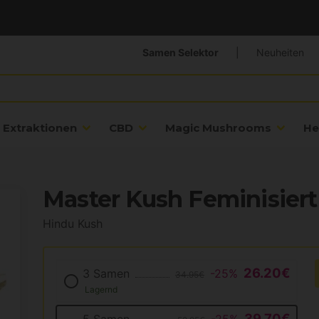
Samen Selektor
|
Neuheiten
Extraktionen
CBD
Magic Mushrooms
He
Master Kush Feminisiert
Hindu Kush
26.20€
3 Samen
-25%
34.95€
Lagernd
39.70€