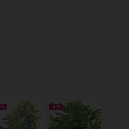
0%
-30%