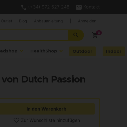
(+34) 972 527 248
Kontakt
Outlet
Blog
Anbauanleitung
|
Anmelden
search
shopping_cart
adshop
HealthShop
Outdoor
Indoor
 von Dutch Passion
In den Warenkorb
Zur Wunschliste hinzufügen