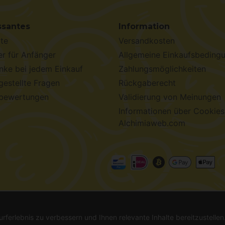
ssantes
Information
te
Versandkosten
r für Anfänger
Allgemeine Einkaufsbeding
ke bei jedem Einkauf
Zahlungsmöglichkeiten
gestellte Fragen
Rückgaberecht
bewertungen
Validierung von Meinungen
Informationen über Cookies
Alchimiaweb.com
chimiaweb S.L.
· CIF: B-17664368 ·
Rechtliche Hinweise
·
Da
urferlebnis zu verbessern und Ihnen relevante Inhalte bereitzustelle
l. Informieren Sie sich vor dem Kauf. In Ländern, in denen die Keimung nicht le