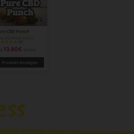
ure CBD Punch
HILOSOPHER SEEDS
(5)
13.80€
us
23.00€
Produkt anzeigen