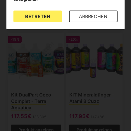
Set
Marihuana-Growkit
39.90€
48.60€
57.06€
Aus
54.00€
BETRETEN
ABBRECHEN
Produkt anzeigen
Produkt anzeigen
-15%
-20%
Kit DualPart Coco
KIT Mineraldünger -
Complet - Terra
Atami B'Cuzz
Aquatica
117.55€
117.95€
138.30€
147.48€
Produkt anzeigen
Produkt anzeigen