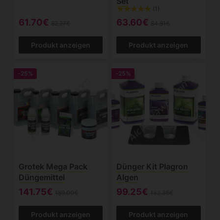
Set
(1)
61.70€
63.60€
82.27€
84.81€
Produkt anzeigen
Produkt anzeigen
-25%
-25%
Grotek Mega Pack
Dünger Kit Plagron
Düngemittel
Algen
141.75€
99.25€
189.00€
132.35€
Produkt anzeigen
Produkt anzeigen