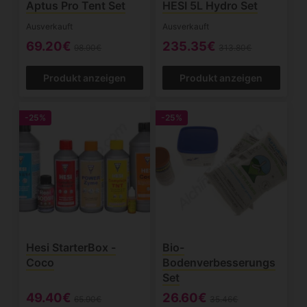
Aptus Pro Tent Set
HESI 5L Hydro Set
Ausverkauft
Ausverkauft
69.20€
235.35€
98.90€
313.80€
Produkt anzeigen
Produkt anzeigen
-25%
-25%
Hesi StarterBox -
Bio-
Coco
Bodenverbesserungs
Set
49.40€
26.60€
65.90€
35.46€