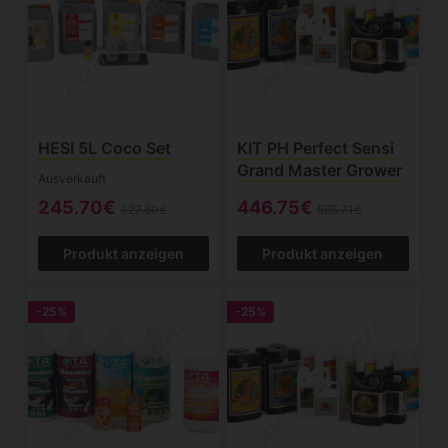
HESI 5L Coco Set
KIT PH Perfect Sensi
Grand Master Grower
Ausverkauft
245.70€
446.75€
327.60€
595.71€
Produkt anzeigen
Produkt anzeigen
-25%
-25%