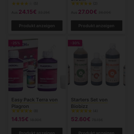
(5)
(2)
24.15€
27.00€
Aus
32.25€
Aus
36.00€
Produkt anzeigen
Produkt anzeigen
-25%
-30%
Easy Pack Terra von
Starters Set von
Plagron
Biobizz
(8)
(4)
14.15€
52.60€
18.90€
75.15€
Produkt anzeigen
Produkt anzeigen