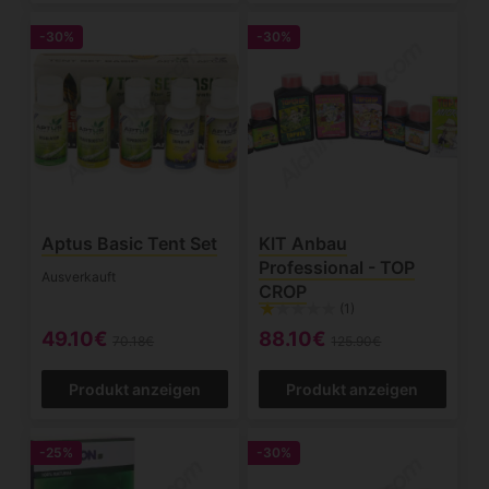
-30%
-30%
Aptus Basic Tent Set
KIT Anbau
Professional - TOP
Ausverkauft
CROP
(1)
49.10€
88.10€
70.18€
125.90€
Produkt anzeigen
Produkt anzeigen
-25%
-30%