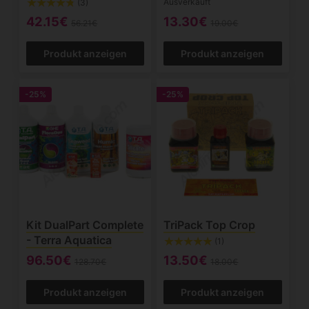
Ausverkauft
(3)
42.15€
13.30€
56.21€
19.00€
Produkt anzeigen
Produkt anzeigen
-25%
-25%
Kit DualPart Complete
TriPack Top Crop
- Terra Aquatica
(1)
96.50€
13.50€
128.70€
18.00€
Produkt anzeigen
Produkt anzeigen