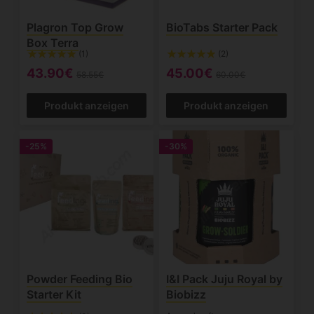
Plagron Top Grow
BioTabs Starter Pack
Box Terra
(1)
(2)
43.90€
45.00€
58.55€
60.00€
Produkt anzeigen
Produkt anzeigen
-25%
-30%
Powder Feeding Bio
I&I Pack Juju Royal by
Starter Kit
Biobizz