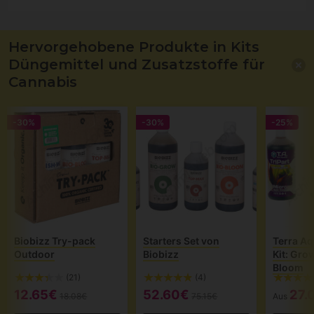
Hervorgehobene Produkte in Kits
Düngemittel und Zusatzstoffe für
Cannabis
-30%
-30%
-25%
Biobizz Try-pack
Starters Set von
Terra Aq
Outdoor
Biobizz
Kit: Gro
Bloom
(21)
(4)
12.65€
52.60€
27.
18.08€
75.15€
Aus