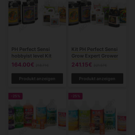
PH Perfect Sensi
Kit PH Perfect Sensi
hobbyist level Kit
Grow Expert Grower
164.00€
241.15€
218.71€
321.57€
Produkt anzeigen
Produkt anzeigen
-25%
-25%