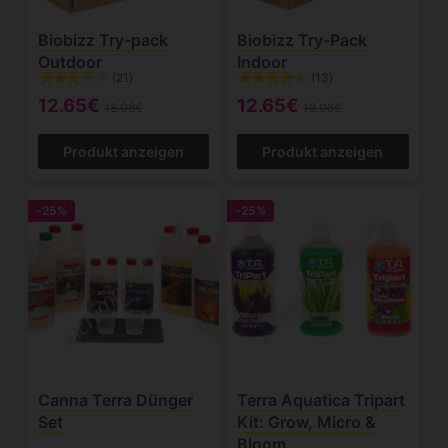
Biobizz Try-pack
Biobizz Try-Pack
Outdoor
Indoor
(21)
(13)
12.65€
12.65€
18.08€
18.08€
Produkt anzeigen
Produkt anzeigen
-25%
-25%
Canna Terra Dünger
Terra Aquatica Tripart
Set
Kit: Grow, Micro &
Bloom