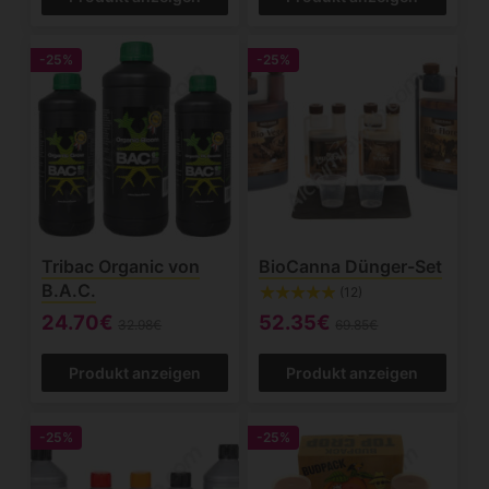
-25%
-25%
Tribac Organic von
BioCanna Dünger-Set
B.A.C.
(12)
24.70€
52.35€
32.98€
69.85€
Produkt anzeigen
Produkt anzeigen
-25%
-25%