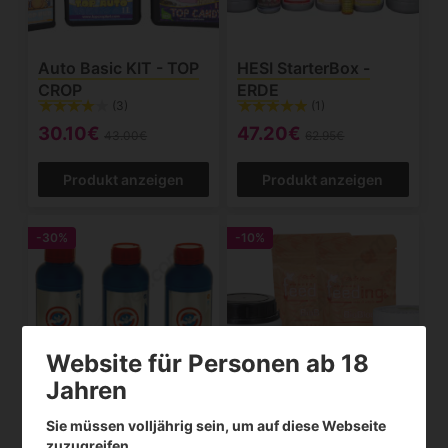
Auto Basic KIT - TOP
HESI StarterBox -
CROP
ERDE
(3)
(1)
30.10€
47.20€
43.00€
62.95€
Produkt anzeigen
Produkt anzeigen
-30%
-10%
Website für Personen ab 18
Jahren
Sie müssen volljährig sein, um auf diese Webseite
Guanokalong Dünger
Guerilla Outdoor-
zuzugreifen