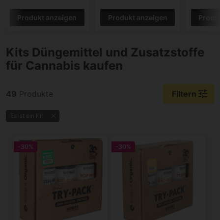
Produkt anzeigen
Produkt anzeigen
Produ
Kits Düngemittel und Zusatzstoffe
für Cannabis kaufen
tune
49
Produkte
Filtern
Es ist ein Kit
-30%
-30%