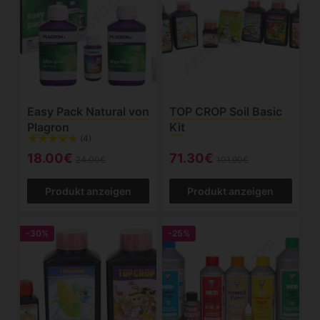
Easy Pack Natural von
TOP CROP Soil Basic
Plagron
Kit
(4)
18.00€
71.30€
24.00€
101.90€
Produkt anzeigen
Produkt anzeigen
-30%
-25%