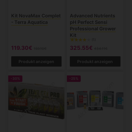
Kit NovaMax Complet
Advanced Nutrients
- Terra Aquatica
pH Perfect Sensi
Professional Grower
Kit
(1)
119.30€
325.55€
159.10€
434.11€
Produkt anzeigen
Produkt anzeigen
-30%
-25%