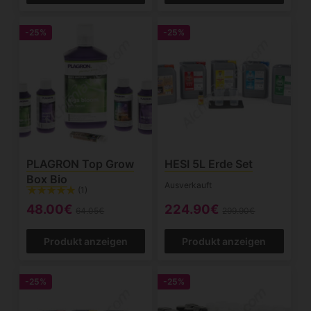
-25%
-25%
PLAGRON Top Grow
HESI 5L Erde Set
Box Bio
Ausverkauft
(1)
48.00€
224.90€
64.05€
299.90€
Produkt anzeigen
Produkt anzeigen
-25%
-25%