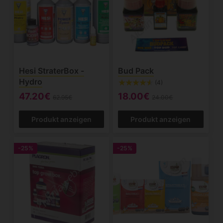
Hesi StraterBox -
Bud Pack
Hydro
(4)
47.20€
18.00€
62.95€
24.00€
Produkt anzeigen
Produkt anzeigen
-25%
-25%