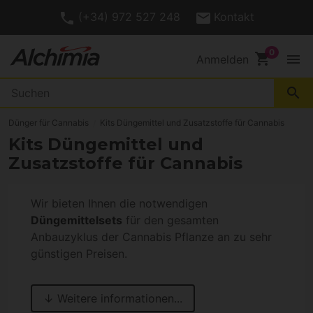
(+34) 972 527 248
Kontakt
shopping_cart
menu
Anmelden
search
Dünger für Cannabis
Kits Düngemittel und Zusatzstoffe für Cannabis
Kits Düngemittel und
Zusatzstoffe für Cannabis
Wir bieten Ihnen die notwendigen
Düngemittelsets
für den gesamten
Anbauzyklus der Cannabis Pflanze an zu sehr
günstigen Preisen.