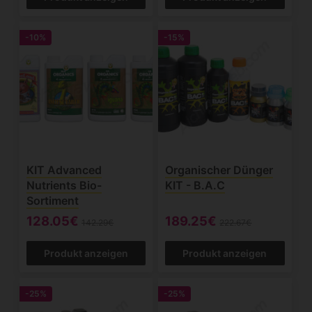
-10%
-15%
KIT Advanced
Organischer Dünger
Nutrients Bio-
KIT - B.A.C
Sortiment
128.05€
189.25€
142.29€
222.67€
Produkt anzeigen
Produkt anzeigen
-25%
-25%