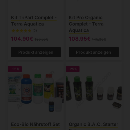
Kit TriPart Complet -
Kit Pro Organic
Terra Aquatica
Complet - Terra
Aquatica
(2)
104.90€
108.95€
139.90€
145.30€
Produkt anzeigen
Produkt anzeigen
-25%
-25%
Eco-Bio Nährstoff Set
Organic B.A.C. Starter