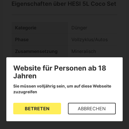
Eigenschaften über HESI 5L Coco Set
Kategorie
Dünger
Phase
Vollzyklus/Autos
Zusammensetzung
Mineralisch
check
Kokos
Website für Personen ab 18
Jahren
check
Es ist ein Kit
Sie müssen volljährig sein, um auf diese Webseite
Format
Flüssig
zuzugreifen
BETRETEN
ABBRECHEN