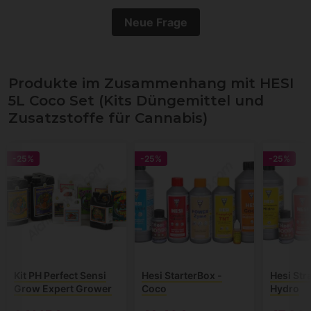
Neue Frage
Produkte im Zusammenhang mit HESI
5L Coco Set (Kits Düngemittel und
Zusatzstoffe für Cannabis)
-25%
-25%
-25%
Kit PH Perfect Sensi
Hesi StarterBox -
Hesi Str
Grow Expert Grower
Coco
Hydro