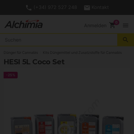
(+34) 972 527 248
Kontakt
shopping_cart
menu
Anmelden
search
Dünger für Cannabis
Kits Düngemittel und Zusatzstoffe für Cannabis
HESI 5L Coco Set
-25%