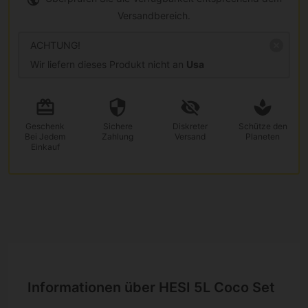
Versandbereich.
ACHTUNG!
Wir liefern dieses Produkt nicht an
Usa
Geschenk
Sichere
Diskreter
Schütze den
Bei Jedem
Zahlung
Versand
Planeten
Einkauf
Informationen über HESI 5L Coco Set