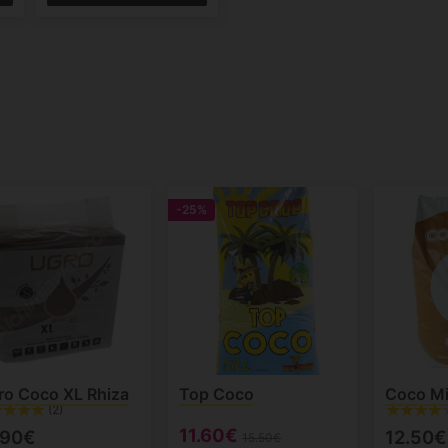
-25%
o Coco XL Rhiza
Top Coco
Coco Mi
(2)
11.60€
.90€
12.50€
15.50€