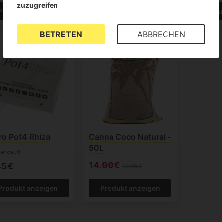
zuzugreifen
Produkt anzeigen
Produkt anzeigen
Produ
BETRETEN
ABBRECHEN
-25%
o Pot4 Rhiza
Canna Coco Natural -
50L
erkauft
14.90€
45€
19.90€
Produkt anzeigen
Produkt anzeigen