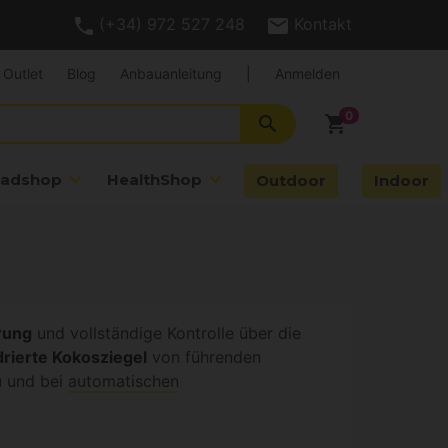
(+34) 972 527 248
Kontakt
Outlet
Blog
Anbauanleitung
|
Anmelden
search
shopping_cart
adshop
HealthShop
Outdoor
Indoor
rung
und vollständige Kontrolle über die
drierte Kokosziegel
von führenden
u und bei
automatischen