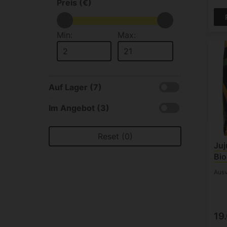
Preis (€)
Min:
Max:
Auf Lager (7)
Im Angebot (3)
Reset (0)
Juj
Bio
Ausv
19