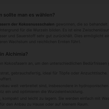
 sollte man es wählen?
Fasern der Kokosnussschalen
gewonnen, die so behandelt u
Untergrund für die Wurzeln bilden. Es ist eine Zwischenlös
sser und Sauerstoff sehr gut zurückhält. Dies ermöglicht e
geren Wachstum und reichlichen Ernten führt.
in Alchimia?
n Kokosfasern an, um den unterschiedlichen Bedürfnissen 
rat, gebrauchsfertig, ideal für Töpfe oder Anzuchttische. 
uffert.
Anbau weit verbreitet sind, insbesondere in hydroponischen
tz ein und optimieren die Wurzelentwicklung.
 kompakt und leicht zu lagern. Sie werden einfach mit Wass
t für den Anbau zu Hause oder auf kleinem Raum.