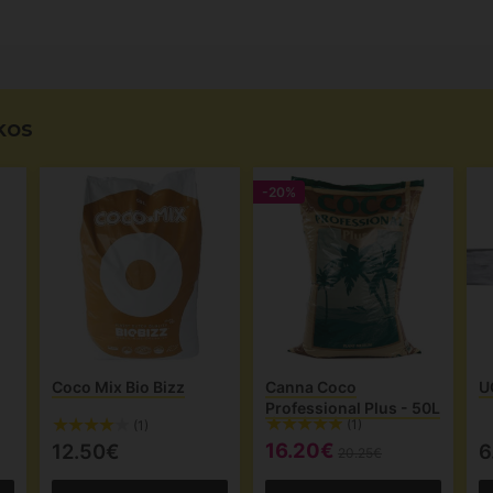
kos
-20%
Coco Mix Bio Bizz
Canna Coco
U
Professional Plus - 50L
(1)
(1)
16.20€
12.50€
6
20.25€