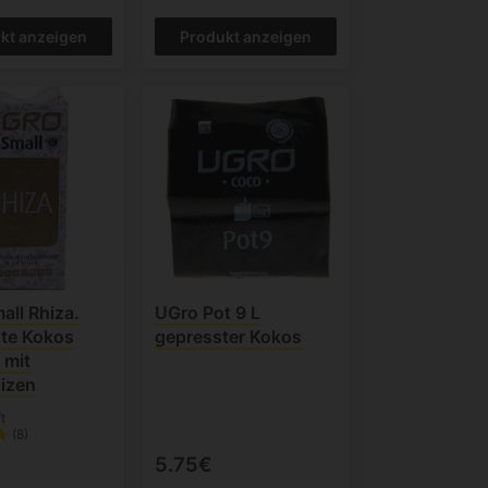
kt anzeigen
Produkt anzeigen
all Rhiza.
UGro Pot 9 L
te Kokos
gepresster Kokos
 mit
izen
t
(8)
5.75€