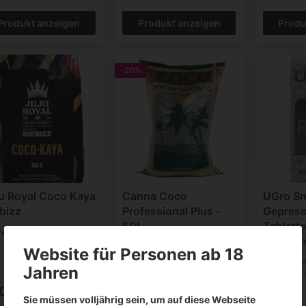
Produkt anzeigen
Produkt anzeigen
Produ
-20%
u Royal Coco Kaya
Canna Coco
UGro Sm
bizz
Professional Plus -
Gepress
50L
Tablette
erkauft
mykorrh
Website für Personen ab 18
Ausverkauf
Jahren
(1)
16.20€
.00€
2.99€
20.25€
Sie müssen volljährig sein, um auf diese Webseite