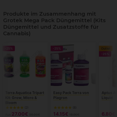
Produkte im Zusammenhang mit
Grotek Mega Pack Düngemittel (Kits
Düngemittel und Zusatzstoffe für
Cannabis)
-25%
-25%
Outlet
-25%
Terra Aquatica Tripart
Easy Pack Terra von
Aptus Al
Kit: Grow, Micro &
Plagron
Liquid
Bloom
(2)
(8)
27.00€
14.15€
6.80€
Aus
36.00€
18.90€