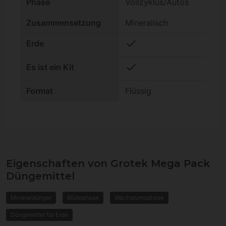
Phase
Vollzyklus/Autos
Zusammensetzung
Mineralisch
check
Erde
check
Es ist ein Kit
Format
Flüssig
Eigenschaften von Grotek Mega Pack
Düngemittel
Mineraldünger
Blütephase
Wachstumsphase
Düngemittel für Erde