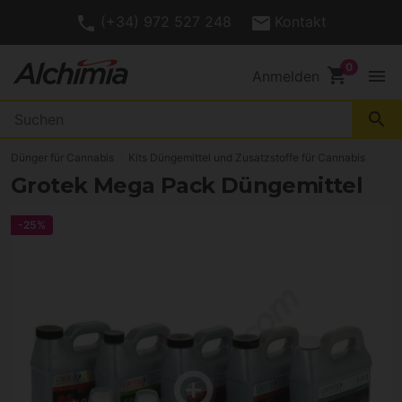
(+34) 972 527 248
Kontakt
shopping_cart
menu
Anmelden
search
Dünger für Cannabis
Kits Düngemittel und Zusatzstoffe für Cannabis
Grotek Mega Pack Düngemittel
-25%