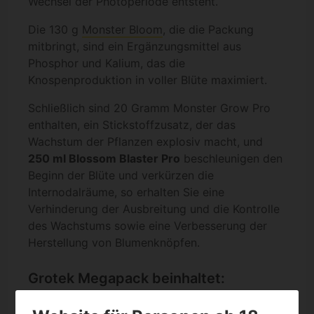
Wechsel der Photoperiode entsteht.
Die 130 g
Monster Bloom
, die die Packung
mitbringt, sind ein Ergänzungsmittel aus
Phosphor und Kalium, das die
Knospenproduktion in voller Blüte maximiert.
Schließlich sind 20 Gramm Monster Grow Pro
enthalten, ein Stickstoffzusatz, der das
Wachstum der Pflanzen explosiv macht, und
250 ml Blossom Blaster Pro
beschleunigen den
Beginn der Blüte und verkürzen die
Internodalräume, so erhalten Sie eine
Verhinderung der Ausbreitung und die Kontrolle
des Wachstums sowie eine Verbesserung der
Herstellung von Blumenknöpfen.
Grotek Megapack beinhaltet:
1x 1l Solo-Tek Grow