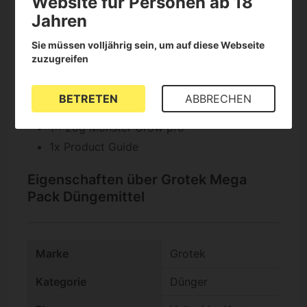
Website für Personen ab 18
1x 1l Solo-Tek Bloom
Jahren
1x 1l Vitamax Pro
Sie müssen volljährig sein, um auf diese Webseite
1x 1l Heavy Bud Pro
zuzugreifen
1x 1l Bud Fuel Pro
2x 125ml Blossom Blaster Pro
BETRETEN
ABBRECHEN
1x 130g Monster Bloom
1x 20g Monster Grow pro
1x Product Guide
Eigenschaften über Grotek Mega
Pack Düngemittel
Marke
Grotek
Kategorie
Dünger