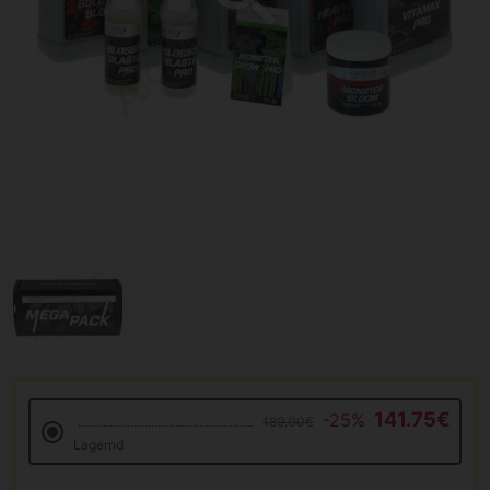
141.75€
-25%
189.00€
Lagernd