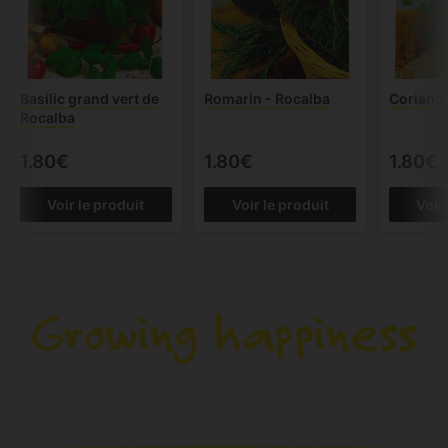
Basilic grand vert de
Romarin - Rocalba
Coriandr
Rocalba
1.80€
1.80€
1.80€
Voir le produit
Voir le produit
Voir