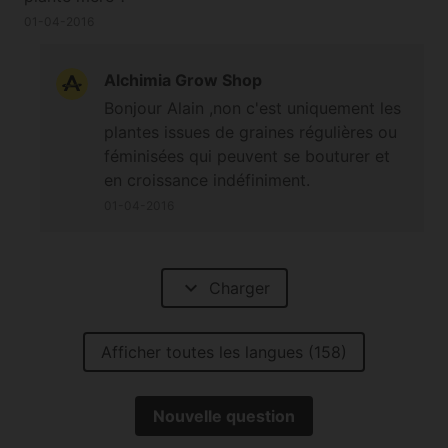
01-04-2016
Alchimia Grow Shop
Bonjour Alain ,non c'est uniquement les
plantes issues de graines régulières ou
féminisées qui peuvent se bouturer et
en croissance indéfiniment.
01-04-2016
expand_more
Charger
Afficher toutes les langues (158)
Nouvelle question