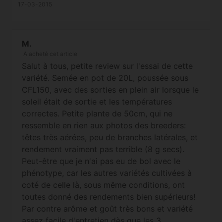
plus,car ca vient d etre l hiver j ai tourner a
17-03-2015
21-23 degre en journee et 14-16 la nuit c était
un peu limite,l annee prochaine j investis pour
un cable chauffant pour les plantes,et j ai eu
M.
un ti soucis avec la graine,c est la racine qui
A acheté cet article
est sortie( 1ere fois que ca m arrive) mais l ai
Salut à tous, petite review sur l'essai de cette
vu assez vite pour replacer la graine et sa
variété. Semée en pot de 20L, poussée sous
racine minutieusement et elle a bien pris au
CFL150, avec des sorties en plein air lorsque le
final , un retard d une bonne semaine sur les
soleil était de sortie et les températures
autres,mais s est bien repris par la suite,c est
correctes. Petite plante de 50cm, qui ne
une bonne auto,d ailleurs c est celle qu on s
ressemble en rien aux photos des breeders:
attends le moins qui surprends le plus,la
têtes très aérées, peu de branches latérales, et
syrup et maintenant l anesthesia,les deux qui
rendement vraiment pas terrible (8 g secs).
m ont charmer le plus a present,la je vais
Peut-être que je n'ai pas eu de bol avec le
tester la cream mandarine et sour diesel que
phénotype, car les autres variétés cultivées à
vous m avez conseiller,je vous tiens
coté de celle là, sous même conditions, ont
informé....
toutes donné des rendements bien supérieurs!
Par contre arôme et goût très bons et variété
assez facile d'entretien dès que les 3