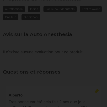
Autofloraison
Indica
Facile pour débutants
Effet relaxant
One bud
Old School
Avis sur la Auto Anesthesia
Il n’existe aucune évaluation pour ce produit
Questions et réponses
Alberto
Très bonne variété cela fait 2 ans que je la