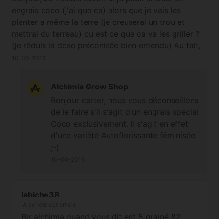
engrais coco (j'ai que ca) alors que je vais les
planter a même la terre (je creuserai un trou et
mettrai du terreau) ou est ce que ca va les griller ?
(je réduis la dose préconisée bien entendu) Au fait,
cet autoflo c'est forcèment une femelle ? merci
10-06-2016
Alchimia Grow Shop
Bonjour carter, nous vous déconseillons
de le faire s'il s'agit d'un engrais spécial
Coco exclusivement. Il s'agit en effet
d'une variété Autoflorissante féminisée
;-)
10-06-2016
labiche38
A acheté cet article
Bjr alchimia quand vous dit ent 5 grainé &2