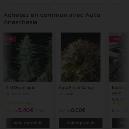
Achetez en commun avec Auto
Anesthesia
-10%
-10%
Red Dwarf auto
Auto Fresh Candy
Buddha 
Auto
BUDDHA SEEDS
PYRAMID SEEDS
BUDDHA 
(3)
5.40€
6.00€
6
Depuis
6.00€
Depuis
Depuis
Voir le produit
Voir le produit
Voir