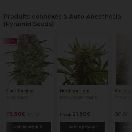
Produits connexes à Auto Anesthesia
(Pyramid Seeds)
-30%
Black Domina
Northern Light
Anesthe
SENSI SEEDS
ROYAL QUEEN SEEDS
PYRAMID
73.50€
21.50€
30.00
105.00€
Depuis
Voir le produit
Voir le produit
Voir