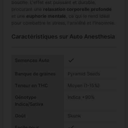
bouche. L'effet est puissant et durable,
procurant une
relaxation corporelle profonde
et une
euphorie mentale
, ce qui le rend idéal
pour combattre le stress, l'anxiété et l'insomnie.
Caractéristiques sur Auto Anesthesia
check
Semences Auto
Banque de graines
Pyramid Seeds
Teneur en THC
Moyen (1-15%)
Génotype
Indica +90%
Indica/Sativa
Goût
Skunk
check
Facile pour