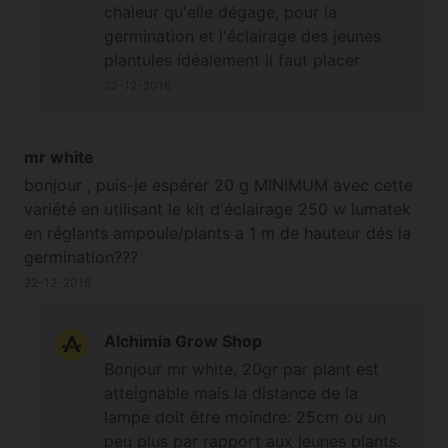
chaleur qu'elle dégage, pour la
germination et l'éclairage des jeunes
plantules idéalement il faut placer
l'ampoule de façon à ne pas dépasser
22-12-2016
25°c, et quand on place sa main juste
au dessus des graines/cubes de
germination/plantules on ne doit pas
mr white
sentir de vague de chaleur émanant de
bonjour , puis-je espérer 20 g MINIMUM avec cette
l'ampoule (à ce stade elles n'ont pas
variété en utilisant le kit d'éclairage 250 w lumatek
besoin d'une grande intensité
en réglants ampoule/plants a 1 m de hauteur dés la
lumineuse) ;-) A bientôt
germination???
22-12-2016
Alchimia Grow Shop
Bonjour mr white, 20gr par plant est
atteignable mais la distance de la
lampe doit être moindre: 25cm ou un
peu plus par rapport aux jeunes plants.