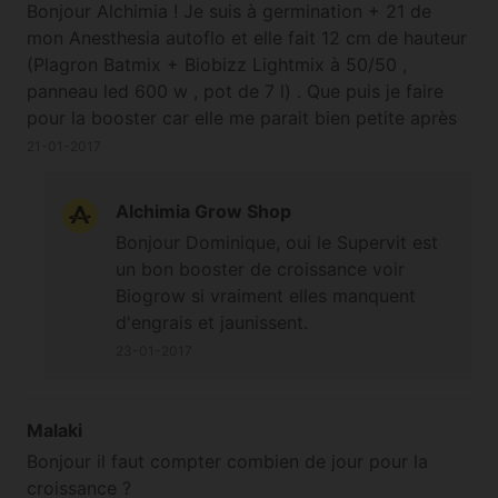
Bonjour Alchimia ! Je suis à germination + 21 de
mon Anesthesia autoflo et elle fait 12 cm de hauteur
(Plagron Batmix + Biobizz Lightmix à 50/50 ,
panneau led 600 w , pot de 7 l) . Que puis je faire
pour la booster car elle me parait bien petite après
3 semaine de croissance ? HESI super vit, Biogrow ?
21-01-2017
Merci pour les conseils que vous m'apporterez !
Alchimia Grow Shop
Bonjour Dominique, oui le Supervit est
un bon booster de croissance voir
Biogrow si vraiment elles manquent
d'engrais et jaunissent.
23-01-2017
Malaki
Bonjour il faut compter combien de jour pour la
croissance ?