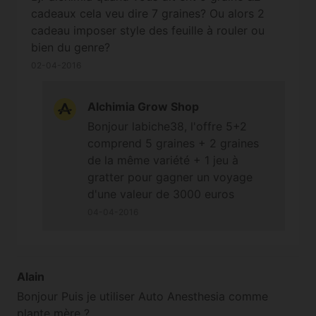
cadeaux cela veu dire 7 graines? Ou alors 2
cadeau imposer style des feuille à rouler ou
bien du genre?
02-04-2016
Alchimia Grow Shop
Bonjour labiche38, l'offre 5+2
comprend 5 graines + 2 graines
de la même variété + 1 jeu à
gratter pour gagner un voyage
d'une valeur de 3000 euros
(jusqu'à épuisement des stocks)
04-04-2016
;-)
Alain
Bonjour Puis je utiliser Auto Anesthesia comme
plante mère ?