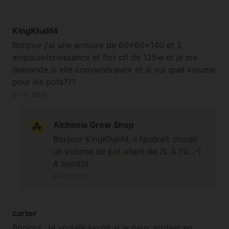
KingKhalif4
Bonjour j'ai une armoire de 60x60x140 et 2
ampoule(croissance et flo) cfl de 125w et je me
demande si elle conviendraient et si oui quel volume
pour les pots???
07-11-2016
Alchimia Grow Shop
Bonjour KingKhalif4, il faudrait choisir
un volume de
pot
allant de 7L à 11L ;-)
A bientôt
07-11-2016
carter
Bonjour, Je voulais savoir si je peux arroser en