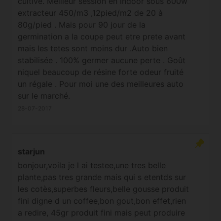
cultive. Meilleur session en indoor sous 600w
extracteur 450/m3 ,12pied/m2 de 20 à
80g/pied . Mais pour 90 jour de la
germination a la coupe peut etre prete avant
mais les tetes sont moins dur .Auto bien
stabilisée . 100% germer aucune perte . Goût
niquel beaucoup de résine forte odeur fruité
un régale . Pour moi une des meilleures auto
sur le marché.
28-07-2017
starjun
bonjour,voila je l ai testee,une tres belle
plante,pas tres grande mais qui s etentds sur
les cotès,superbes fleurs,belle gousse produit
fini digne d un coffee,bon gout,bon effet,rien
a redire, 45gr produit fini mais peut produire