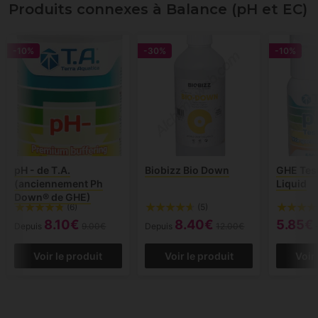
Produits connexes à Balance (pH et EC)
-10%
-30%
-10%
pH - de T.A.
Biobizz Bio Down
GHE Test
(anciennement Ph
Liquid
Down® de GHE)
(6)
(5)
8.10€
8.40€
5.85€
Depuis
9.00€
Depuis
12.00€
Voir le produit
Voir le produit
Voir