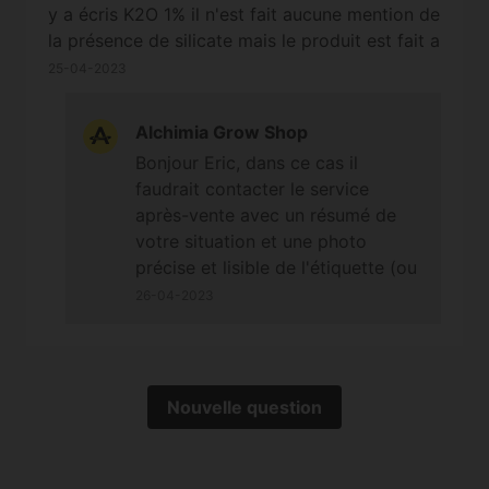
y a écris K2O 1% il n'est fait aucune mention de
la présence de silicate mais le produit est fait a
base de kelp. Pouvez vous me dire si ce
25-04-2023
produit contient de la silice ? C'est pour la
silice que je l'ai acheté. Merci
Alchimia Grow Shop
Bonjour Eric, dans ce cas il
faudrait contacter le service
après-vente avec un résumé de
votre situation et une photo
précise et lisible de l'étiquette (ou
des étiquettes) du produit reçu.
26-04-2023
Bonne journée et à bientôt.
Cordialement
Nouvelle question