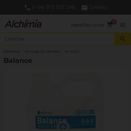
(+34) 972 527 248
Contact
shopping_cart
menu
Identifiez-vous
search
Growshop
Arrosage du cannabis
pH et EC
Balance