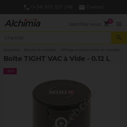
(+34) 972 527 248
Contact
shopping_cart
menu
Identifiez-vous
search
Growshop
Récolte du cannabis
Affinage et conservation du cannabis
Boîte TIGHT VAC à Vide - 0.12 L
-25%