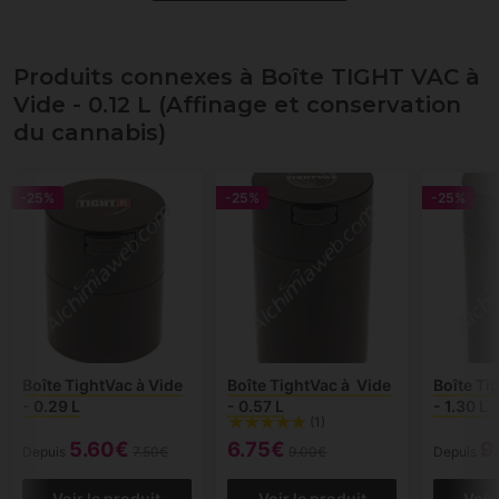
Produits connexes à Boîte TIGHT VAC à
Vide - 0.12 L (Affinage et conservation
du cannabis)
-25%
-25%
-25%
Boîte TightVac à Vide
Boîte TightVac à Vide
Boîte Ti
- 0.29 L
- 0.57 L
- 1.30 L
(1)
5.60€
6.75€
9
Depuis
7.50€
9.00€
Depuis
Voir le produit
Voir le produit
Voir