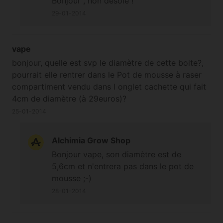
Bonjour , non désolé !
pas différent d'un virement classique
donc à priori pas de soucis (c'est à voir
29-01-2014
avec votre banque) ;-)
vape
bonjour, quelle est svp le diamètre de cette boite?,
pourrait elle rentrer dans le Pot de mousse à raser
compartiment vendu dans l onglet cachette qui fait
4cm de diamètre (à 29euros)?
25-01-2014
Alchimia Grow Shop
Bonjour vape, son diamètre est de
5,6cm et n'entrera pas dans le pot de
mousse ;-)
28-01-2014