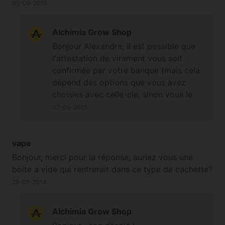
05-09-2015
Alchimia Grow Shop
Bonjour Alexandre, il est possible que
l'attestation de virement vous soit
confirmée par votre banque (mais cela
dépend des options que vous avez
choisies avec celle-cie, sinon vous le
constatez en vérifiant votre compte
07-09-2015
bancaire), de notre côté dès que le
virement est reçu (montant total de la
commande) nous envoyons un mail de
vape
suivi en ligne de la commande sur
Bonjour, merci pour la réponse, auriez vous une
l'adresse mail renseignée dans votre
boite a vide qui rentrerait dans ce type de cachette?
compte Alchimiaweb. PC Banking
28-01-2014
permet d'effectuer des virements et
paiements bancaires depuis son
Alchimia Grow Shop
ordinateur, en toute logique ce n'est