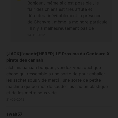
Bonjour , même si c'est possible , le
flair des chiens est très affuté et
détectera inévitablement la présence
de Chanvre , même la moindre particule
. Il n'y a malheureusement pas de
solution miracle pour contrer l'odorat
14-11-2012
très puissant des chiens renifleurs ,
désolé . Bien à vous , l'équipe Alchimia .
[JACK]l'eventr[HERER] LE Proxima du Centaure X
pirate des cannab
alchimiaaaaaaa bonjour , vendez vous quel que
chose qui ressemble a une sorte de pour enballer
les sachet sous vide merci , une sorte de petite
machine qui permet de souder les sac en plastique
et de les metre sous vide
21-06-2012
swalt57