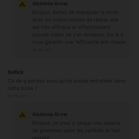
Alchimia Grow
Bonjour, évitez de manipuler la boite
avec les mains pleines de résine, elle
est très efficace et effectivement
aucune odeur ne s'en échappe. De là à
vous garantir une "efficacité anti chiens
à 100% " c'est une responsabilité que
18-10-2011
nous ne prendrons peut être pas ;-)
Seltick
Cb de g pensez vous qu'on puisse entretenir dans
cette boite ?
19-09-2011
Alchimia Grow
Bonjour, on peut y ranger une dizaine
de grammes selon les variétés et leur
densité.