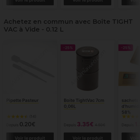
Achetez en commun avec Boîte TIGHT
VAC à Vide - 0.12 L
-25%
-25%
Pipette Pasteur
Boite TightVac 7cm
sachets 
0,06L
d'humid
58%
(14)
0.20€
3.35€
1
Depuis
Depuis
4.50€
Depuis
Voir le produit
Voir le produit
Voir