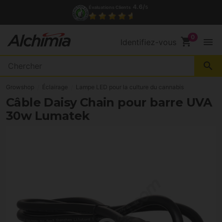
4.6/
Évaluations Clients
5
shopping_cart
menu
Identifiez-vous
search
Growshop
Éclairage
Lampe LED pour la culture du cannabis
Câble Daisy Chain pour barre UVA
30w Lumatek