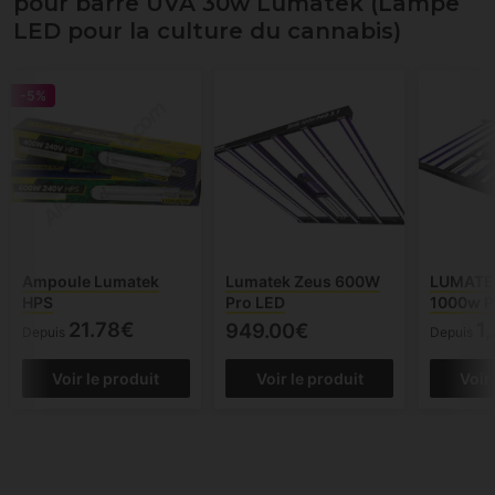
pour barre UVA 30w Lumatek (Lampe
LED pour la culture du cannabis)
-5%
Ampoule Lumatek
Lumatek Zeus 600W
LUMATEK
HPS
Pro LED
1000w P
21.78€
1
949.00€
Depuis
Depuis
Voir le produit
Voir le produit
Voir