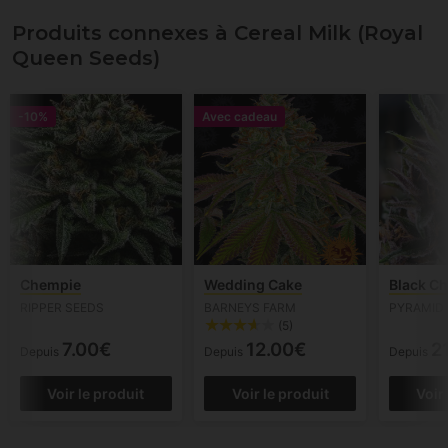
Produits connexes à Cereal Milk (Royal
Queen Seeds)
-10%
Avec cadeau
Chempie
Wedding Cake
Black C
RIPPER SEEDS
BARNEYS FARM
PYRAMID
(5)
7.00€
12.00€
2
Depuis
Depuis
Depuis
Voir le produit
Voir le produit
Voir