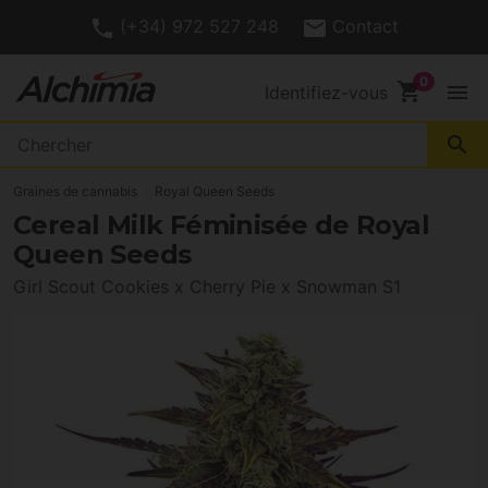
(+34) 972 527 248
Contact
shopping_cart
menu
Identifiez-vous
search
Graines de cannabis
Royal Queen Seeds
Cereal Milk Féminisée de Royal
Queen Seeds
Girl Scout Cookies x Cherry Pie x Snowman S1