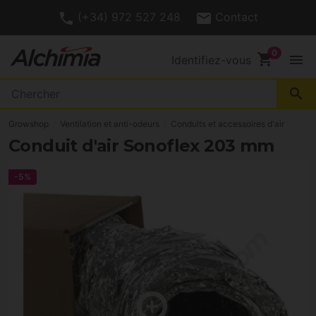
(+34) 972 527 248
Contact
shopping_cart
menu
Identifiez-vous
search
Growshop
Ventilation et anti-odeurs
Conduits et accessoires d'air
Conduit d'air Sonoflex 203 mm
-5%