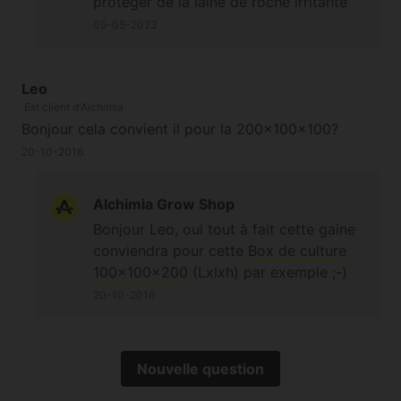
protéger de la laine de roche irritante
au toucher (lunettes de sécurité
05-05-2023
recommandées). Le
Silencieux rigide
SDS 200
pourrait vous intéresser
également. Bonne journée.
Leo
Est client d'Alchimia
Cordialement
Bonjour cela convient il pour la 200×100×100?
20-10-2016
Alchimia Grow Shop
Bonjour Leo, oui tout à fait cette gaine
conviendra pour cette
Box de culture
100x100x200
(Lxlxh) par exemple ;-)
20-10-2016
Nouvelle question