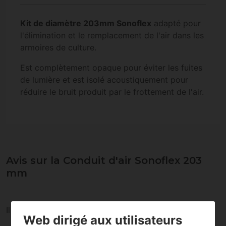
Kit de diamètre 203mm Sonoflex
adapté pour
l'élimination et le remplacement de l'air dans les
armoires de culture.
Est complètement opaque pour éviter les fuites
de lumière et est isolé acoustiquement pour
réduire le bruit produit par le frottement de l'air.
Avis sur la Conduit d'air Sonoflex 203
mm
Il n’existe aucune évaluation pour ce produit
Web dirigé aux utilisateurs