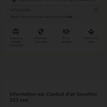
ATTENTION!
Nous n'envoyons pas cet article au
Usa
Cadeau
à
Paiement
Envoi
Sauvons la
chaque
sécurisé
discret
terre
commande
Information sur Conduit d'air Sonoflex
203 mm