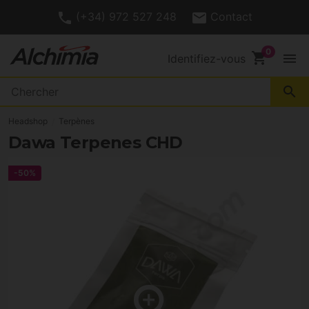
(+34) 972 527 248
Contact
shopping_cart
menu
Identifiez-vous
search
Headshop
Terpènes
Dawa Terpenes CHD
-50%