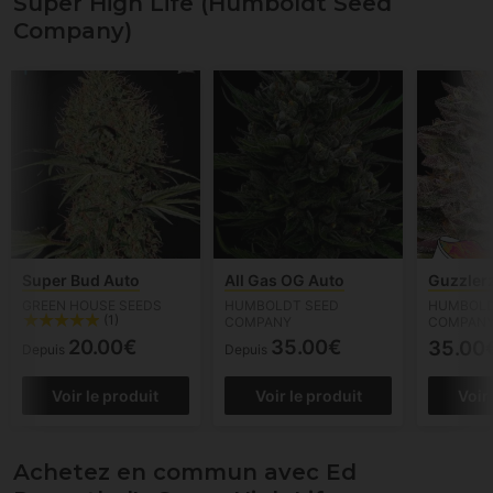
Super High Life (Humboldt Seed
Company)
Super Bud Auto
All Gas OG Auto
Guzzler
GREEN HOUSE SEEDS
HUMBOLDT SEED
HUMBOLD
(1)
COMPANY
COMPAN
20.00€
35.00€
35.00
Depuis
Depuis
Voir le produit
Voir le produit
Voir
Achetez en commun avec Ed