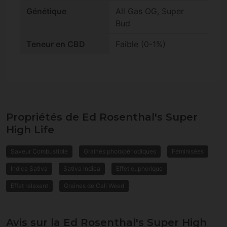
Génétique
All Gas OG, Super
Bud
Teneur en CBD
Faible (0-1%)
Propriétés de Ed Rosenthal's Super
High Life
Saveur Combustible
Graines photopériodiques
Féminisées
Indica Sativa
Sativa Indica
Effet euphorique
Effet relaxant
Graines de Cali Weed
Avis sur la Ed Rosenthal's Super High