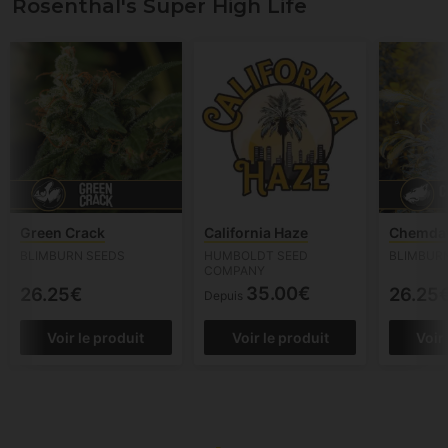
Rosenthal's Super High Life
Green Crack
California Haze
Chemda
BLIMBURN SEEDS
HUMBOLDT SEED
BLIMBUR
COMPANY
35.00€
26.25€
26.25
Depuis
Voir le produit
Voir le produit
Voir