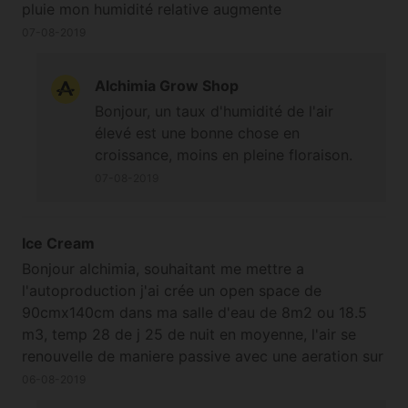
pluie mon humidité relative augmente
07-08-2019
Alchimia Grow Shop
Bonjour, un taux d'humidité de l'air
élevé est une bonne chose en
croissance, moins en pleine floraison.
07-08-2019
Ice Cream
Bonjour alchimia, souhaitant me mettre a
l'autoproduction j'ai crée un open space de
90cmx140cm dans ma salle d'eau de 8m2 ou 18.5
m3, temp 28 de j 25 de nuit en moyenne, l'air se
renouvelle de maniere passive avec une aeration sur
le bas et une autre sur le haut en 150 de diametre et
06-08-2019
de maniere active avec un extracteur rvk 230 m3/h.