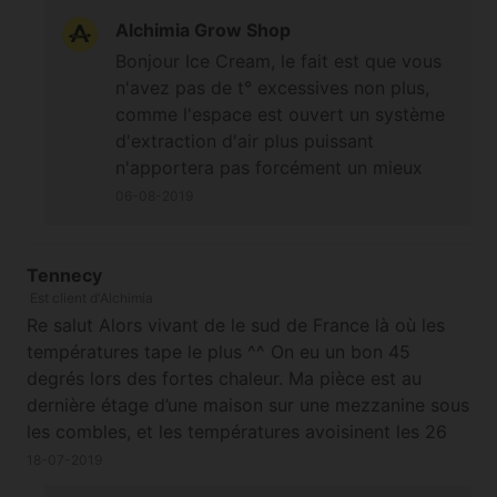
Eclairage 300W de leds Quantum boards + 100w de
Alchimia Grow Shop
neon. Je me trouve dans un secteur assez ventiler
Bonjour Ice Cream, le fait est que vous
mais cela restant assez aleatoire je me demandais si
n'avez pas de t° excessives non plus,
mon extraction etait assez puissante ? Si non avec
comme l'espace est ouvert un système
laquelle la remplacer sachant que je souhaite garder
d'extraction d'air plus puissant
le coté open space de mon espace de culture. Merci
n'apportera pas forcément un mieux
!
dans la culture, peut-être réaménager
06-08-2019
pour un meilleur renouvellement de
sorte que l'air ne soit pas vicié et la
mise en place d'un humidificateur..
Tennecy
Est client d'Alchimia
Re salut Alors vivant de le sud de France là où les
températures tape le plus ^^ On eu un bon 45
degrés lors des fortes chaleur. Ma pièce est au
dernière étage d’une maison sur une mezzanine sous
les combles, et les températures avoisinent les 26
degrés sur la mezza, alors qu’il fait 34 à 35 degrés
18-07-2019
extérieur en plein soleil. Un amis a quasi la même