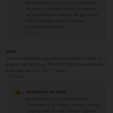
Bonjour tennecy, pour vous conseiller
au mieux il faudrait nous préciser les
températures moyennes de jour et de
nuit observées dans le lieu qui
accueillera la future
installation/Box/espace de culture ;-) A
18-07-2019
bientôt
yoda
salut alchemia est que cette extracteur suffirait pour
aspirer l'air de 2 box 100x100x200 relier entre elle
avec raccord en Y ou T ? merci
13-07-2019
Alchimia Grow Shop
Bonjour Yoda, cela dépendra de
l'éclairage et la chaleur généré, pensez
aussi qu'une box sera mieux aspirée