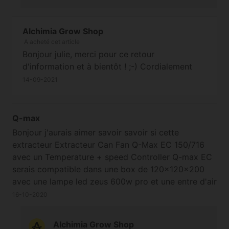
Alchimia Grow Shop
A acheté cet article
Bonjour julie, merci pour ce retour
d'information et à bientôt ! ;-) Cordialement
14-09-2021
Q-max
Bonjour j'aurais aimer savoir savoir si cette
extracteur Extracteur Can Fan Q-Max EC 150/716
avec un Temperature + speed Controller Q-max EC
serais compatible dans une box de 120×120×200
avec une lampe led zeus 600w pro et une entre d'air
quietline-k extra 375m³/h je peux le baisser a
16-10-2020
285m³/h pour le modèle Extracteur Q-max AC
150/555 et une box bien remplie la box serais dans
Alchimia Grow Shop