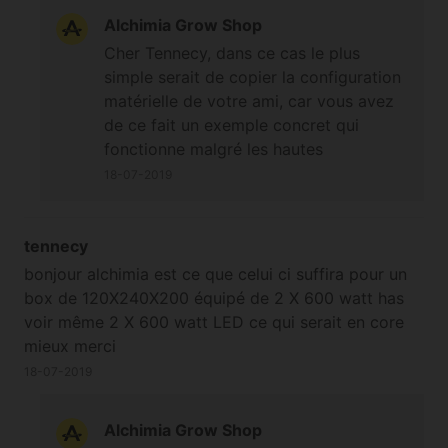
pièce et lui arrive d’etre A 28 degrés dans sa box
Alchimia Grow Shop
sous led Merci de la future réponse
Cher Tennecy, dans ce cas le plus
simple serait de copier la configuration
matérielle de votre ami, car vous avez
de ce fait un exemple concret qui
fonctionne malgré les hautes
températures ;-) Cordialement
18-07-2019
tennecy
bonjour alchimia est ce que celui ci suffira pour un
box de 120X240X200 équipé de 2 X 600 watt has
voir même 2 X 600 watt LED ce qui serait en core
mieux merci
18-07-2019
Alchimia Grow Shop