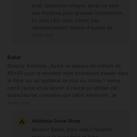
avec silencieux intégré, après ce sont
des modèles pour grosses installations ,
ici sous LED vous n'avez pas
nécessairement besoin d'autant de
débit, prévoyez du 300-350m3/h en
29-04-2020
extraction en 125mm de même pour le
silencieux et de la gaine insonorisée
(Sonoflex) pour atténuer encore plus le
Babar
son du soufle.
Bonjour Alchimia , Ayant un espace de culture de
60x60 pour le moment mais souhaitant passer dans
le futur sur un système de plus ou moins 1 mètre
carré j'aurai voulu savoir si j'aurai pu utiliser cet
extracteur(et connaitre son débit minimum). Je
précise que je recherche du matériel de qualité ,
24-03-2020
utilisable dans différentes configurations , silencieux
et dimmable facilement sans avoir recours à un
Alchimia Grow Shop
transformateur. Merci de votre réponse
Bonjour Babar, pour cela il faudrait
préciser la puissance et type