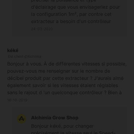
d'éclairage que vous envisageriez pour
la configuration 1m², par contre cet
extracteur a besoin d'un contrôleur
externe (le Speed Controller Q-max EC
24-03-2020
ou le
Temperature + speed Controller
Q-max EC
) si on souhaite dimmer son
débit/flux d'air. Sinon on peut choisir un
kéké
Est client d'Alchimia
extracteur ayant déjà deux ou trois
Bonjour à vous. À de différentes vitesses si possible,
vitesses réglables manuellement
pouvez-vous me renseigner sur le nombre de
(comme l'
Extracteur Q-max AC
décibel produit par cette extracteur ? J'aurais aimé
150/555
par exemple, ou les Max Fan
également savoir si les vitesses étaient réglables
Pro ou encore certains Iso Max), donc
sans le rajout d 'un quelconque contrôleur ? Bien à
sans contrôleur nécessaire.
vous !
Cordialement
16-10-2019
Alchimia Grow Shop
Bonjour kéké, pour changer
précisément la vitesse seul le Speed-