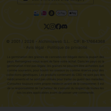
Politique de cookies
17469 - Vilamalla (Girona, Spain)
Courriel: info@alchimiaweb.com
Tel.: +34 972 52 72 48
Horaire de contact : 9h-14h
© 2001 / 2026 -
Alchimiaweb S.L.
· CIF: B-17664368
·
Avis légal
·
Politique de privacité
La germination des graines de cannabis est illégale dans la plupart des
pays. Renseignez-vous avant de faire votre achat. Dans les pays où la
germination n'est pas légale, les graines ne peuvent être achetées que
comme souvenirs, pour nourrir les oiseaux ou comme réserve pour des
collections génétiques. Les produits contenant du CBD ne sont pas des
médicaments et ne sont pas utilisés pour traiter ou guérir des maladies.
Consultez toujours votre propre médecin avant de le consommer. Il est
de la responsabilité de l'acheteur de s'assurer du respect de toutes les
lois locales applicables avant de passer une commande.