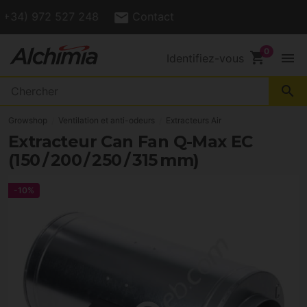
(+34) 972 527 248
Contact
shopping_cart
menu
Identifiez-vous
search
Growshop
Ventilation et anti-odeurs
Extracteurs Air
Extracteur Can Fan Q-Max EC
(150 / 200 / 250 / 315 mm)
-10%