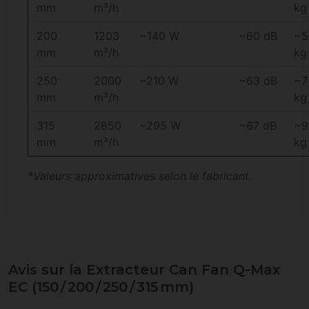
mm
m³/h
kg
200
1203
~140 W
~60 dB
~5
mm
m³/h
kg
250
2000
~210 W
~63 dB
~7
mm
m³/h
kg
315
2850
~295 W
~67 dB
~9
mm
m³/h
kg
*Valeurs approximatives selon le fabricant.
Avis sur la Extracteur Can Fan Q-Max
EC (150 / 200 / 250 / 315 mm)