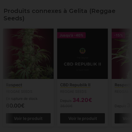
Produits connexes à Gelita (Reggae
Seeds)
Jusqu'à
-40%
-15%
Respect
CBD Republik II
Respect
REGGAE SEEDS
REGGAE SEEDS
REGGAE 
En rupture de stock
34.20€
Depuis
3
60.00€
36.00€
Depuis
Voir le produit
Voir le produit
Voir