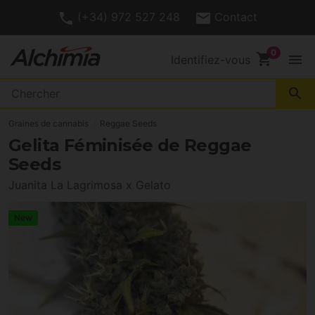
(+34) 972 527 248
Contact
shopping_cart
menu
Identifiez-vous
search
Graines de cannabis
Reggae Seeds
Gelita Féminisée de Reggae
Seeds
Juanita La Lagrimosa x Gelato
New