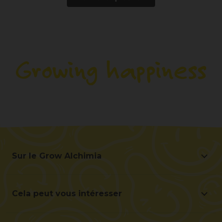
Sur le Grow Alchimia
Sur le Grow Alchimia
Situation et contact
Cela peut vous intéresser
Aidez-nous à nous améliorer
Offres
Contact pour les professionnels (B2B)