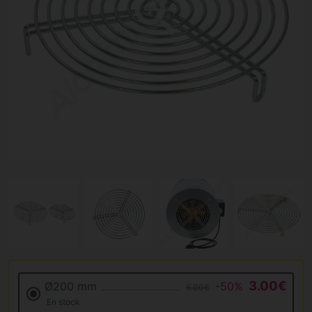
3.00€
Ø200 mm
-50%
6.00€
En stock