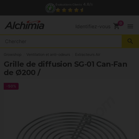
4.6/
Évaluations Clients
5
shopping_cart
menu
Identifiez-vous
search
Growshop
Ventilation et anti-odeurs
Extracteurs Air
Grille de diffusion SG‑01 Can‑Fan
de Ø200 /
-50%