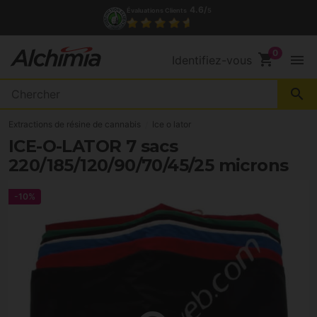
(+34) 972 527 248
Contact
shopping_cart
menu
Identifiez-vous
search
Extractions de résine de cannabis
Ice o lator
ICE-O-LATOR 7 sacs
220/185/120/90/70/45/25 microns
-10%