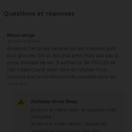
Questions et réponses
Ricou serge
Est client d'Alchimia
Bonjours Certaines variétés où les trhicome sont
plus gros les 120 et des plus petit mais pas pas la
peine d’autant de sac 3 suffise Le 38 /70/220 sa
irait ? Mais j’aurai aimé faire de l’afghan Vous
explique pas la torréfaction du cannabis pour en
faire les blédar du pays le malaxe avec les mains le
05-08-2025
mette sur la flamme et continue a le malaxer ect ….
Alchimia Grow Shop
Bonjour et merci pour ta question très
complète !
Tu as tout à fait raison : toutes les
variétés ne produisent pas des