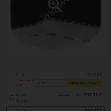
Petit
175.00€
En rupture de
Veuillez me prévenir!
stock
297.00€
Moyen
-10%
330.00€
En stock
Grand
500.00€