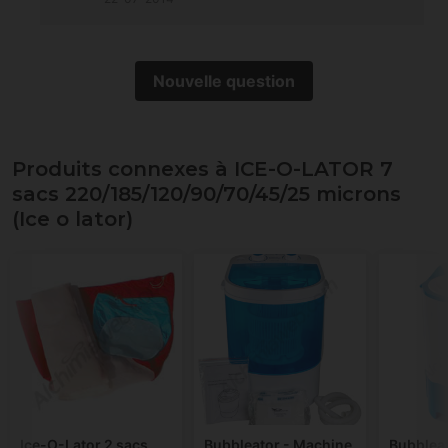
Nouvelle question
Produits connexes à ICE-O-LATOR 7
sacs 220/185/120/90/70/45/25 microns
(Ice o lator)
Ice-O-Lator 2 sacs
Bubbleator - Machine
Bubbleat