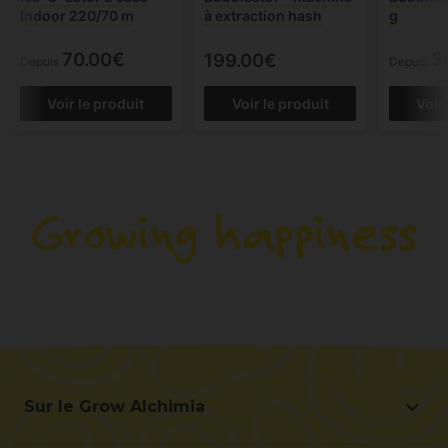
Indoor 220/70 m
à extraction hash
g
70.00€
3
199.00€
Depuis
Depuis
Voir le produit
Voir le produit
Voir
Sur le Grow Alchimia
Sur le Grow Alchimia