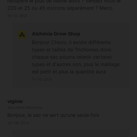
récupère le plus de résine alors ? Vendez vous le
220 et 25 ou 45 microns séparément ? Merci.
15-10-2021
Alchimia Grow Shop
Bonjour Choco, il existe différents
types et tailles de Trichomes donc
chaque sac pourra retenir certains
types et d'autres non, plus le maillage
est petit et plus la quantité aura
tendance à être minime, mais cela
15-10-2021
dépend de la variété également. Les
sacs au maillage allant de 185µ à 90µ
seront généralement ceux qui
viginie
Est client d'Alchimia
récupèrent le plus de Trichomes/résine.
Bonjour, le sac ne sert qu'une seule fois
Oui n'hésitez pas à consulter les
différentes pages de notre section
24-08-2014
Appareils extraction glace
;-) À bientôt.