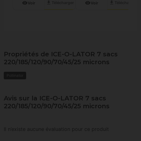
download
download
visibility
visibility
Télécharger
Télécharger
Voir
Voir
Propriétés de ICE-O-LATOR 7 sacs
220/185/120/90/70/45/25 microns
Pollinator
Avis sur la ICE-O-LATOR 7 sacs
220/185/120/90/70/45/25 microns
Il n’existe aucune évaluation pour ce produit