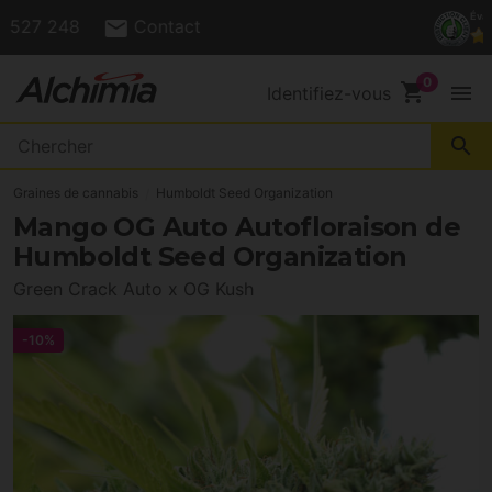
(+34) 972 527 248
Contact
shopping_cart
menu
Identifiez-vous
search
Graines de cannabis
Humboldt Seed Organization
Mango OG Auto Autofloraison de
Humboldt Seed Organization
Green Crack Auto x OG Kush
-10%