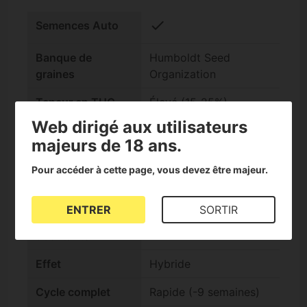
check
Semences Auto
Banque de
Humboldt Seed
graines
Organization
Teneur en THC
Élevé (15-25%)
Web dirigé aux utilisateurs
Génotype
Indica +60%
majeurs de 18 ans.
Indica/Sativa
Pour accéder à cette page, vous devez être majeur.
Goût
Citrique, Skunk, Sour,
Terreux
ENTRER
SORTIR
check
Facile pour
débutants
Effet
Hybride
Cycle complet
Rapide (-9 semaines)