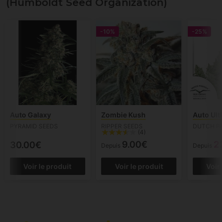
(Humboldt Seed Organization)
-10%
-25%
Auto Galaxy
Zombie Kush
Auto Ult
PYRAMID SEEDS
RIPPER SEEDS
DUTCH P
(4)
9.00€
2
30.00€
Depuis
Depuis
Voir le produit
Voir le produit
Voir