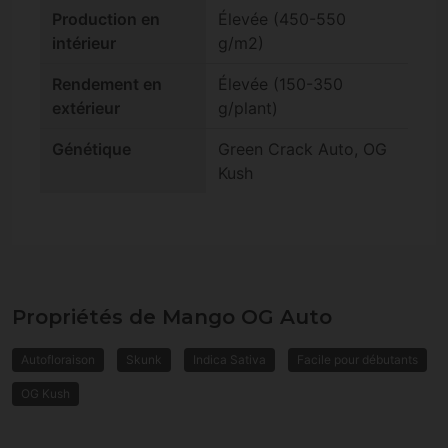
Production en
Élevée (450-550
intérieur
g/m2)
Rendement en
Élevée (150-350
extérieur
g/plant)
Génétique
Green Crack Auto, OG
Kush
Propriétés de Mango OG Auto
Autofloraison
Skunk
Indica Sativa
Facile pour débutants
OG Kush