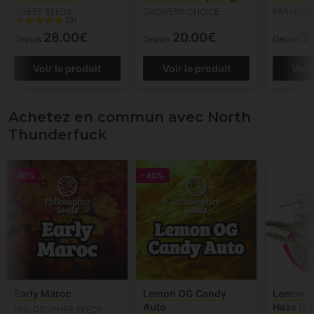
SWEET SEEDS
GROWERS CHOICE
PARADISE
(3)
28.00€
20.00€
2
Depuis
Depuis
Depuis
Voir le produit
Voir le produit
Voir
Achetez en commun avec North
Thunderfuck
-40%
-40%
Early Maroc
Lemon OG Candy
Lemon Sh
Auto
Haze (L
PHILOSOPHER SEEDS