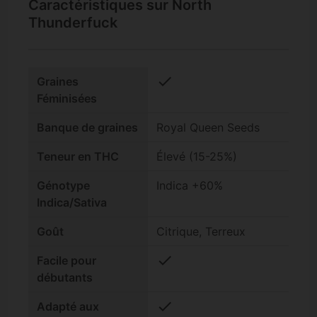
Caractéristiques sur North
Thunderfuck
check
Graines
Féminisées
Banque de graines
Royal Queen Seeds
Teneur en THC
Élevé (15-25%)
Génotype
Indica +60%
Indica/Sativa
Goût
Citrique, Terreux
check
Facile pour
débutants
check
Adapté aux