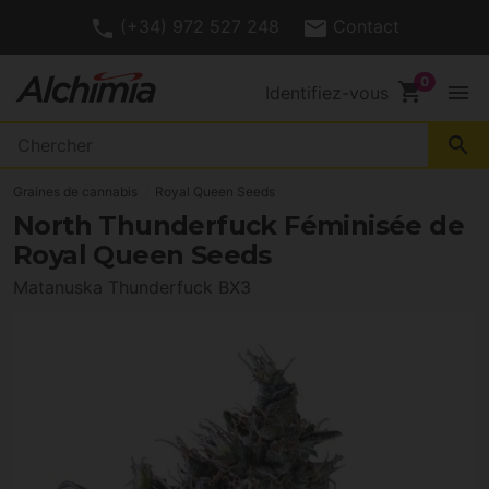
(+34) 972 527 248
Contact
shopping_cart
menu
Identifiez-vous
search
Graines de cannabis
Royal Queen Seeds
North Thunderfuck Féminisée de
Royal Queen Seeds
Matanuska Thunderfuck BX3