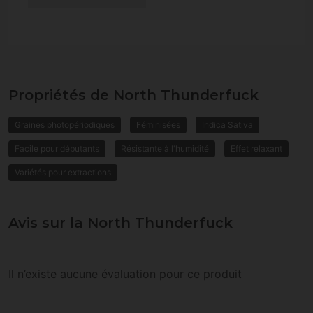
Propriétés de North Thunderfuck
Graines photopériodiques
Féminisées
Indica Sativa
Facile pour débutants
Résistante à l'humidité
Effet relaxant
Variétés pour extractions
Avis sur la North Thunderfuck
Il n’existe aucune évaluation pour ce produit