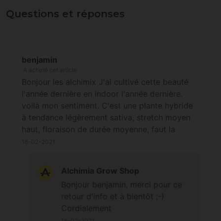
Questions et réponses
benjamin
A acheté cet article
Bonjour les alchimix J'ai cultivé cette beauté
l'année dernière en indoor l'année dernière.
voilà mon sentiment. C'est une plante hybride
à tendance légèrement sativa, stretch moyen
haut, floraison de durée moyenne, faut la
pousser à 80 jours par là. j'ai eu 2 phénos sur 3
16-02-2021
graines le 1 phéno plus rapide, structure
ramifiée et tête moyennes. Un goût de gauffre
Alchimia Grow Shop
mélangé au chocolat blanc, un effet 50/50
Bonjour benjamin, merci pour ce
efficace. Pas mal, mais standard Le second
retour d'info et à bientôt ;-)
phéno est bcp plus intéressant, la floraison a
Cordialement
été plus longue vers les 90 jours. La structure
16-02-2021