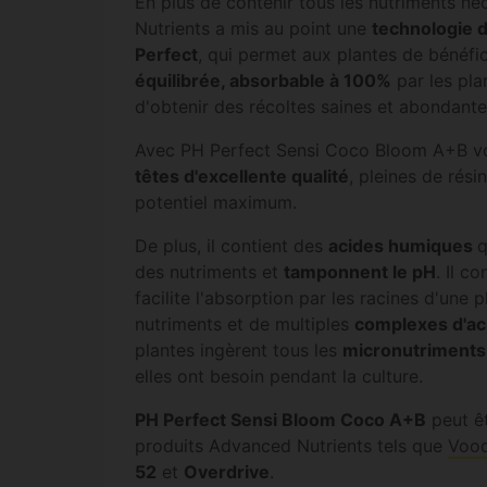
En plus de contenir tous les nutriments n
Nutrients a mis au point une
technologie d
Perfect
, qui permet aux plantes de bénéfi
équilibrée, absorbable à 100%
par les pla
d'obtenir des récoltes saines et abondante
Avec PH Perfect Sensi Coco Bloom A+B v
têtes d'excellente qualité
, pleines de rési
potentiel maximum.
De plus, il contient des
acides humiques
q
des nutriments et
tamponnent le pH
. Il c
facilite l'absorption par les racines d'une 
nutriments et de multiples
complexes d'ac
plantes ingèrent tous les
micronutriment
elles ont besoin pendant la culture.
PH Perfect Sensi Bloom Coco A+B
peut êt
produits Advanced Nutrients tels que
Vood
52
et
Overdrive
.