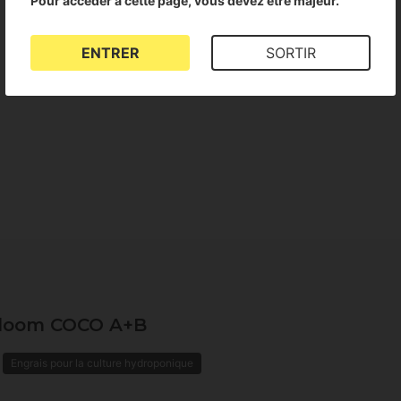
Pour accéder à cette page, vous devez être majeur.
ENTRER
SORTIR
 Bloom COCO A+B
Engrais pour la culture hydroponique