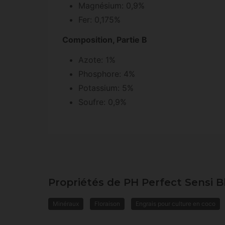
Magnésium: 0,9%
Fer: 0,175%
Composition,
Partie
B
Azote: 1%
Phosphore: 4%
Potassium: 5%
Soufre: 0,9%
Propriétés de PH Perfect Sensi
Minéraux
Floraison
Engrais pour culture en coco