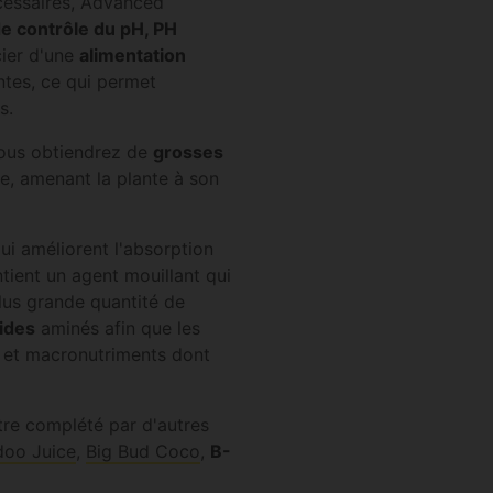
écessaires, Advanced
e contrôle du pH, PH
cier d'une
alimentation
ntes, ce qui permet
s.
ous obtiendrez de
grosses
ne, amenant la plante à son
ui améliorent l'absorption
ontient un agent mouillant qui
plus grande quantité de
ides
aminés afin que les
s
et macronutriments dont
re complété par d'autres
oo Juice
,
Big Bud Coco
,
B-