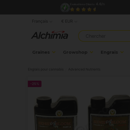
4.6/
Évaluations Clients
5
Français
€ EUR
Graines
Growshop
Engrais
Engrais pour cannabis
Advanced Nutrients
-25%