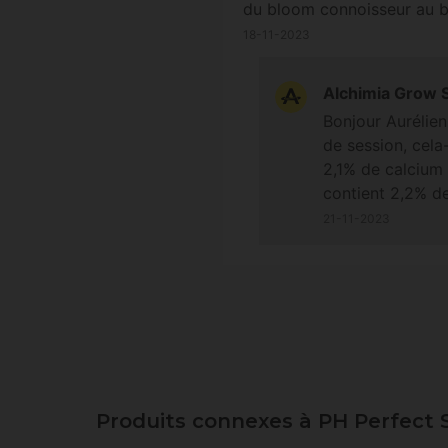
du bloom connoisseur au bl
Merci pour votre temps !
18-11-2023
Alchimia Grow 
Bonjour Aurélien
de session, cel
2,1% de calcium
contient 2,2% d
21-11-2023
Produits connexes à PH Perfect