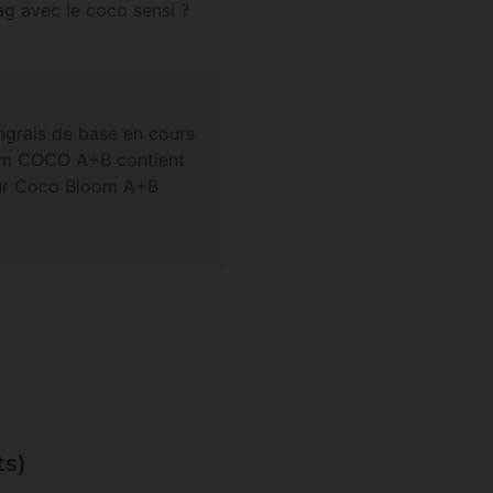
ag avec le coco sensi ?
ngrais de base en cours
loom COCO A+B contient
eur Coco Bloom A+B
ts)