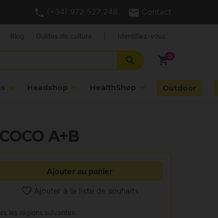
(+34) 972 527 248
Contact
Blog
Guides de culture
|
Identifiez-vous
search
shopping_cart
es
Headshop
HealthShop
Outdoor
m COCO A+B
Ajouter au panier
Ajouter à la liste de souhaits
rs les régions suivantes.