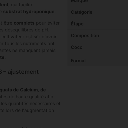
Marque
fect
, qui facilite
ce
substrat hydroponique
.
Catégorie
nt être
complets
pour éviter
Étape
es déséquilibres de pH.
Composition
ultivateur est sûr d'avoir
r tous les nutriments ont
Coco
lantes ne manquent jamais
nte
.
Format
B – ajustement
quats de Calcium, de
ates de haute qualité afin
 les quantités nécessaires et
ts lors de l'augmentation