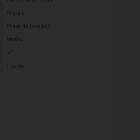
Advanced Nutrients
Engrais
Phase de floraison
Minéral
check
Liquide