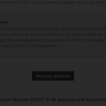
oom sensi ? Est ce que je devrais ajouter un peu de cal/m
Shop
, il n'est jamais anodin de changer de gamme d'engrais/d'e
a-dit au niveau de leur composition le PH Perfect Sensi B
 et 0,6% de magnésium, alors que le pH Perfect Connoiss
e calcium et 0,7% de magnésium ;-)
Nouvelle question
 Sensi Bloom COCO A+B (Advanced Nutrien