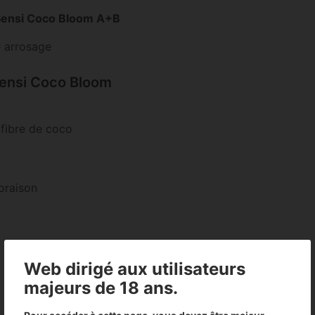
 Sensi Coco Bloom A+B
e arrosage
Sensi Coco Bloom
 fibre de coco
oraison
Web dirigé aux utilisateurs
majeurs de 18 ans.