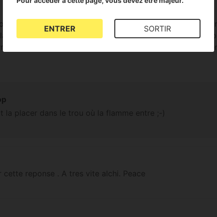
Pour accéder à cette page, vous devez être majeur.
oir ou l on met l' herbe dans cette pipe, j ai vue 2 vidéo don
ENTRER
SORTIR
la mettre tout au bout contre le trou ou la flamme rentre, ou
rrément dans l autr partie de la pipe ( la grande) directemen
op
ut la placer dans le trou où la flamme entre ;-)
cette reponse . A tres vite alchi. Peace