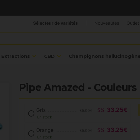
Sélecteur de variétés
|
Nouveautés
Outlet
Extractions
CBD
Champignons hallucinogèn
Pipe Amazed - Couleurs
33.25€
Gris
-5%
35.00€
En stock
33.25€
Orange
-5%
35.00€
En stock