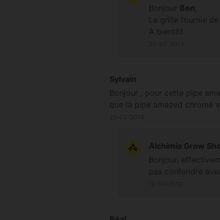
Bonjour
Ben
,
La grille fournie 
A bientôt
30-07-2013
Sylvain
Bonjour , pour cette pipe am
que la pipe amazed chromé ven
25-03-2013
Alchimia Grow Sh
Bonjour, effective
pas confondre ave
16-07-2013
Béal