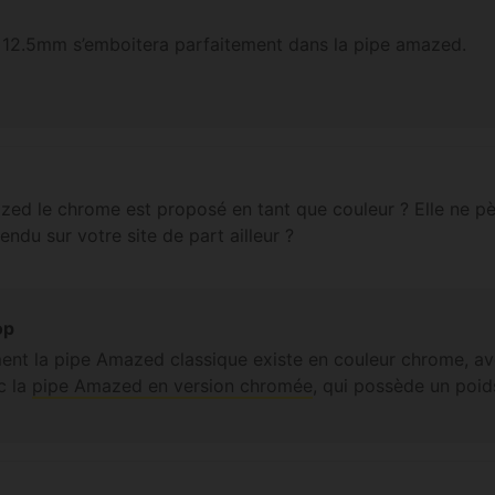
de 12.5mm s’emboitera parfaitement dans la pipe amazed.
azed le chrome est proposé en tant que couleur ? Elle ne 
du sur votre site de part ailleur ?
op
ment la pipe Amazed classique existe en couleur chrome, av
c la
pipe Amazed en version chromée
, qui possède un poids