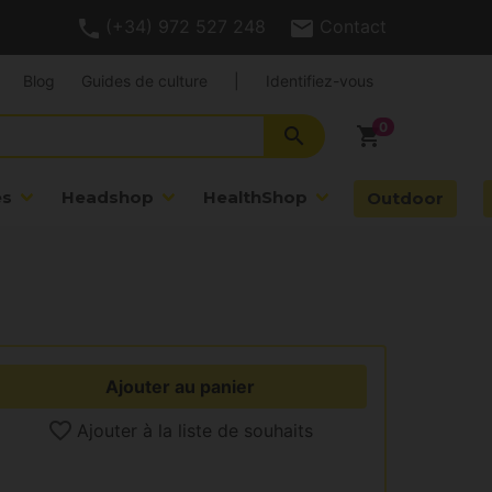
(+34) 972 527 248
Contact
Blog
Guides de culture
|
Identifiez-vous
search
shopping_cart
es
Headshop
HealthShop
Outdoor
Ajouter au panier
Ajouter à la liste de souhaits