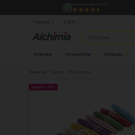
4.6/
Évaluations Clients
5
Français
€ EUR
Graines
Growshop
Engrais
Headshop
Fumeur
Pipes Fumeur
Jusqu'à
-10%