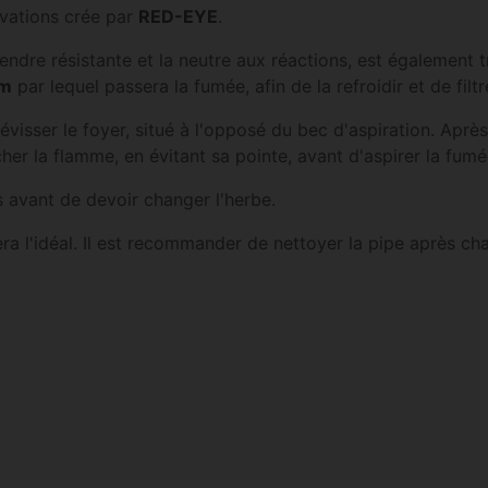
ovations crée par
RED-EYE
.
 rendre résistante et la neutre aux réactions, est également 
mm
par lequel passera la fumée, afin de la refroidir et de filt
évisser le foyer, situé à l'opposé du bec d'aspiration. Après
cher la flamme, en évitant sa pointe, avant d'aspirer la fumé
s avant de devoir changer l'herbe.
era l'idéal. Il est recommander de nettoyer la pipe après cha