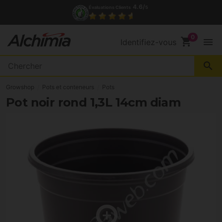
4.6/
Évaluations Clients
5
shopping_cart
menu
Identifiez-vous
search
Growshop
Pots et conteneurs
Pots
Pot noir rond 1,3L 14cm diam