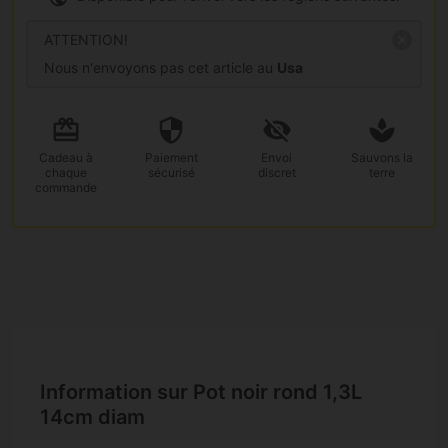
ATTENTION!
Nous n'envoyons pas cet article au
Usa
Cadeau
à
Paiement
Envoi
Sauvons la
chaque
sécurisé
discret
terre
commande
Information sur Pot noir rond 1,3L
14cm diam