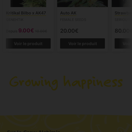
Kritikal Bilbo x AK47
Auto AK
Strawber
GENEHTIK
FEMALE SEEDS
SERIOUS 
9.00€
20.00€
80.00
Depuis
10.00€
Voir le produit
Voir le produit
Voir