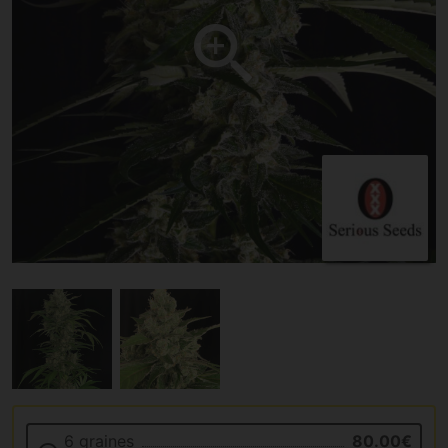
6 graines
80.00€