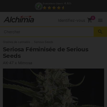
4.6/
Évaluations Clients
5
shopping_cart
menu
Identifiez-vous
search
Graines de cannabis
Serious Seeds
Seriosa Féminisée de Serious
Seeds
AK-47 x Mimosa