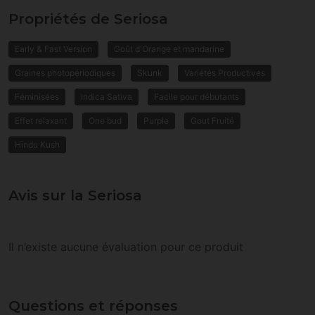
Propriétés de Seriosa
Early & Fast Version
Goût d'Orange et mandarine
Graines photopériodiques
Skunk
Variétés Productives
Féminisées
Indica Sativa
Facile pour débutants
Effet relaxant
One bud
Purple
Gout Fruité
Hindu Kush
Avis sur la Seriosa
Il n’existe aucune évaluation pour ce produit
Questions et réponses