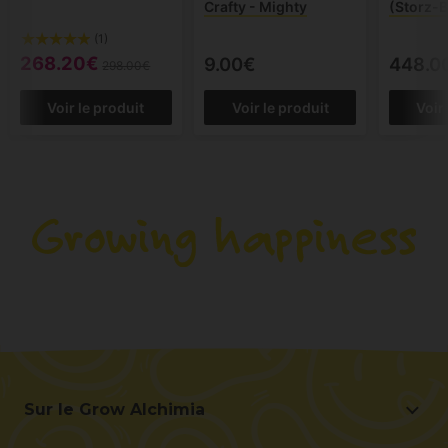
Crafty - Mighty
(Storz-B
(1)
268.20€
9.00€
448.0
298.00€
Voir le produit
Voir le produit
Voir
Sur le Grow Alchimia
Sur le Grow Alchimia