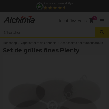
4.6/
Évaluations Clients
5
shopping_cart
menu
Identifiez-vous
search
Headshop
Vaporisateurs de cannabis
Accessoires pour vaporisateurs
Set de grilles fines Plenty