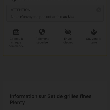
ATTENTION!
Nous n'envoyons pas cet article au
Usa
Cadeau
à
Paiement
Envoi
Sauvons la
chaque
sécurisé
discret
terre
commande
Information sur Set de grilles fines
Plenty