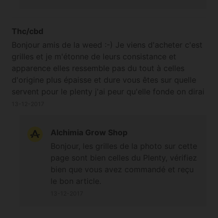
fournies d'origine avec le Plenty pour
l'herbe.
Thc/cbd
Bonjour amis de la weed :-) Je viens d'acheter c'est
grilles et je m'étonne de leurs consistance et
apparence elles ressemble pas du tout à celles
d'origine plus épaisse et dure vous êtes sur quelle
servent pour le plenty j'ai peur qu'elle fonde on dirai
du plastique
13-12-2017
Alchimia Grow Shop
Bonjour, les grilles de la photo sur cette
page sont bien celles du Plenty, vérifiez
bien que vous avez commandé et reçu
le bon article.
13-12-2017