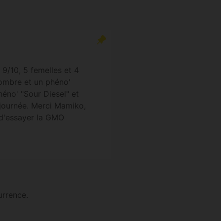
 9/10, 5 femelles et 4
sombre et un phéno'
héno' "Sour Diesel" et
a journée. Merci Mamiko,
 d'essayer la GMO
urrence.