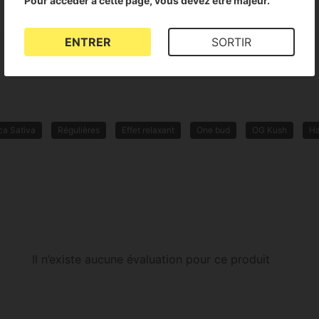
Pour accéder à cette page, vous devez être majeur.
ENTRER
SORTIR
ca Sativa
Régulières
Effet relaxant
One bud
OG Kush
Ha
Il n’existe aucune évaluation pour ce produit