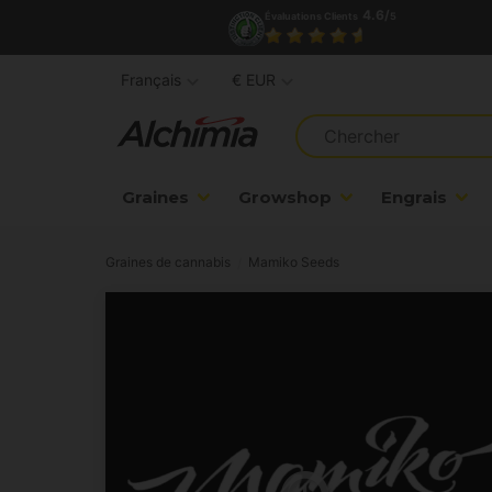
4.6/
Évaluations Clients
5
Français
€ EUR
Graines
Growshop
Engrais
Graines de cannabis
Mamiko Seeds