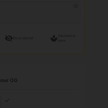
Sauvons la
Envoi
discret
terre
 Sour OG
check