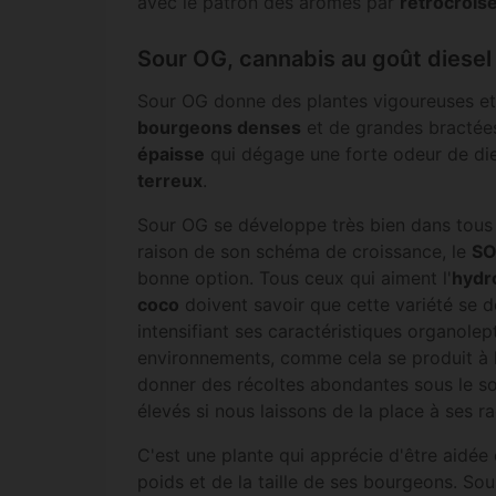
avec le patron des arômes par
rétrocrois
Sour OG, cannabis au goût diesel
Sour OG donne des plantes vigoureuses et
bourgeons denses
et de grandes bractée
épaisse
qui dégage une forte odeur de di
terreux
.
Sour OG se développe très bien dans tous 
raison de son schéma de croissance, le
S
bonne option. Tous ceux qui aiment l'
hydr
coco
doivent savoir que cette variété se 
intensifiant ses caractéristiques organole
environnements, comme cela se produit à l'
donner des récoltes abondantes sous le s
élevés si nous laissons de la place à ses ra
C'est une plante qui apprécie d'être aidée
poids et de la taille de ses bourgeons. So