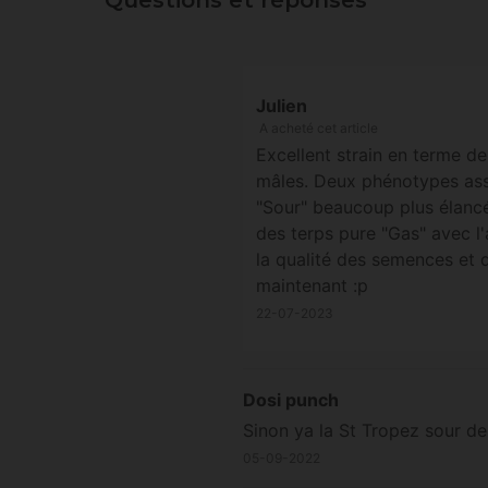
Questions et réponses
Julien
A acheté cet article
Excellent strain en terme de
mâles. Deux phénotypes asse
"Sour" beaucoup plus élancé,
des terps pure "Gas" avec l'a
la qualité des semences et 
maintenant :p
22-07-2023
Dosi punch
Sinon ya la St Tropez sour d
05-09-2022