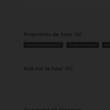
Propriétés de Sour OG
Graines photopériodiques
Variétés Productives
Indi
Avis sur la Sour OG