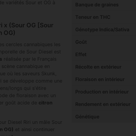
de variétés Sour et OG à
Banque de graines
Teneur en THC
i x (Sour OG [Sour
Génotype Indica/Sativa
on OG)
Goût
es cercles cannabiques les
emporelle de Sour Diesel est
Effet
s
réalisée par le Français
 la scène cannabique en
Récolte en extérieur
ue où les saveurs Skunk,
Floraison en intérieur
iri se développe comme une
ns/longs qui s'étire
Production en intérieur
ode de floraison avec un
ger goût acide de
citron
Rendement en extérieur
Génétique
our Diesel Riri un mâle Sour
on OG)
et ainsi continuer