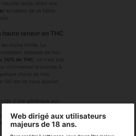
récolte facile, étant une
er
en raison de sa faible
urs.
à haute teneur en THC
 les moins initiés. La
roisement dépasse de loin
ser 30% de THC
, ce n'est pas
our commencer la journée à
. quelque chose de très
ur OG est de vous assurer
posée d'une génétique aux
 résultant en des
Web dirigé aux utilisateurs
endements où les arômes
 les amateurs de concentrés
majeurs de 18 ans.