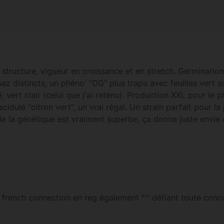
 structure, vigueur en croissance et en stretch. Germination
z distincts, un phéno' "OG" plus trapu avec feuilles vert 
 vert clair (celui que j'ai retenu). Production XXL pour le p
cidulé "citron vert", un vrai régal. Un strain parfait pour l
de la génétique est vraiment superbe, ça donne juste envie
e french connection en reg également ^^ défiant toute conc