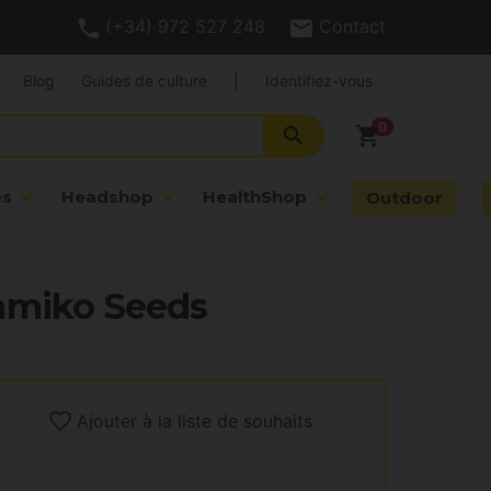
(+34) 972 527 248
Contact
Blog
Guides de culture
|
Identifiez-vous
search
shopping_cart
es
Headshop
HealthShop
Outdoor
amiko Seeds
Ajouter à la liste de souhaits