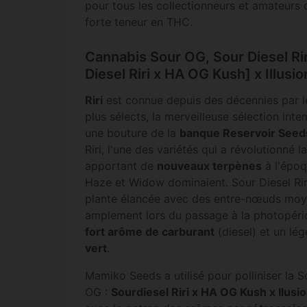
pour tous les collectionneurs et amateurs 
forte teneur en THC.
Cannabis Sour OG, Sour Diesel Rir
Diesel Riri x HA OG Kush] x Illusi
Riri
est connue depuis des décennies par l
plus sélects, la merveilleuse sélection int
une bouture de la
banque Reservoir Seed
Riri, l'une des variétés qui a révolutionné
apportant de
nouveaux terpènes
à l'époq
Haze et Widow dominaient. Sour Diesel R
plante élancée avec des entre-nœuds moye
amplement lors du passage à la photopéri
fort arôme de carburant
(diesel) et un lé
vert
.
Mamiko Seeds a utilisé pour polliniser la S
OG :
Sourdiesel Riri x HA OG Kush x Ilusi