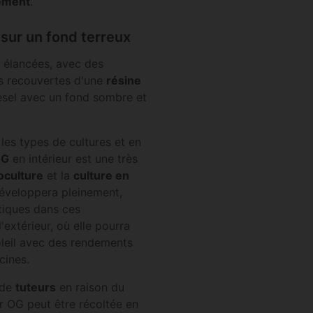
ement
.
 sur un fond terreux
 élancées, avec des
s recouvertes d'une
résine
esel avec un fond sombre et
les types de cultures et en
OG
en intérieur est une très
oculture
et la
culture en
développera pleinement,
ptiques dans ces
extérieur, où elle pourra
oleil avec des rendements
cines.
 de
tuteurs
en raison du
ur OG peut être récoltée en