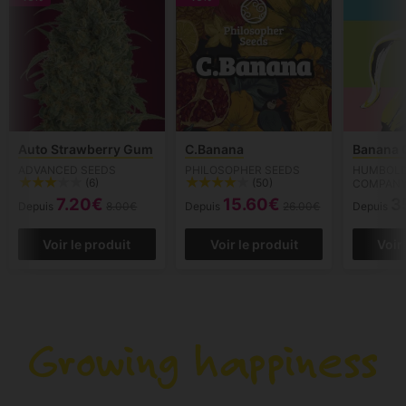
Auto Strawberry Gum
C.Banana
Banana 
ADVANCED SEEDS
PHILOSOPHER SEEDS
HUMBOLD
(6)
(50)
COMPAN
7.20€
15.60€
3
Depuis
8.00€
Depuis
26.00€
Depuis
Voir le produit
Voir le produit
Voir