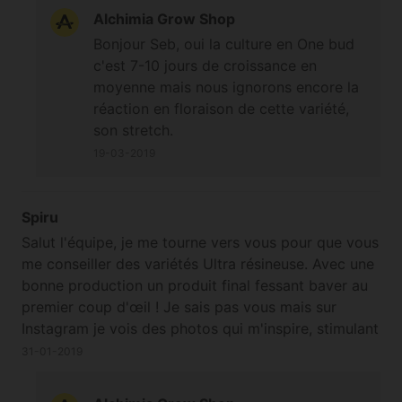
sur 7-10 jours maximum et ensuite passer en
Alchimia Grow Shop
floraison en laissant la mh les deux premières
Bonjour Seb, oui la culture en One bud
semaines. Je précise également que je veux éviter
c'est 7-10 jours de croissance en
de pincer sinon les latterales partent trop loin.
moyenne mais nous ignorons encore la
Cordialement
réaction en floraison de cette variété,
son stretch.
19-03-2019
Spiru
Salut l'équipe, je me tourne vers vous pour que vous
me conseiller des variétés Ultra résineuse. Avec une
bonne production un produit final fessant baver au
premier coup d'œil ! Je sais pas vous mais sur
Instagram je vois des photos qui m'inspire, stimulant
mes besoins d'avoir les mêmes a la maison bien à
31-01-2019
vous