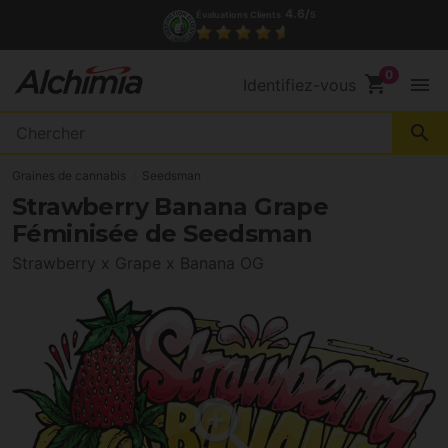
(+34) 972 527 248
Contact
shopping_cart
menu
Identifiez-vous
search
Graines de cannabis
Seedsman
Strawberry Banana Grape
Féminisée de Seedsman
Strawberry x Grape x Banana OG