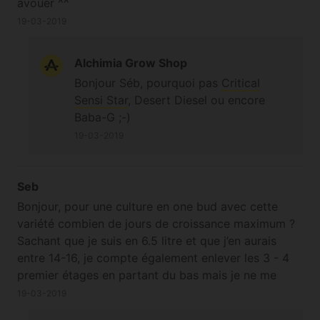
avouer ^^
19-03-2019
Alchimia Grow Shop
Bonjour Séb, pourquoi pas
Critical
Sensi Star
, Desert Diesel ou encore
Baba-G ;-)
19-03-2019
Seb
Bonjour, pour une culture en one bud avec cette
variété combien de jours de croissance maximum ?
Sachant que je suis en 6.5 litre et que j’en aurais
entre 14-16, je compte également enlever les 3 - 4
premier étages en partant du bas mais je ne me
rends pas bien compte du stretch pour cette variété
19-03-2019
je n’ai jamais essayé ce breeder. Je pensais partir