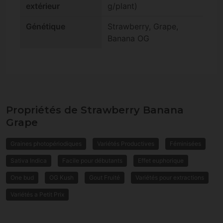
extérieur
g/plant)
Génétique
Strawberry, Grape,
Banana OG
Propriétés de Strawberry Banana
Grape
Graines photopériodiques
Variétés Productives
Féminisées
Sativa Indica
Facile pour débutants
Effet euphorique
One bud
OG Kush
Gout Fruité
Variétés pour extractions
Variétés a Petit Prix