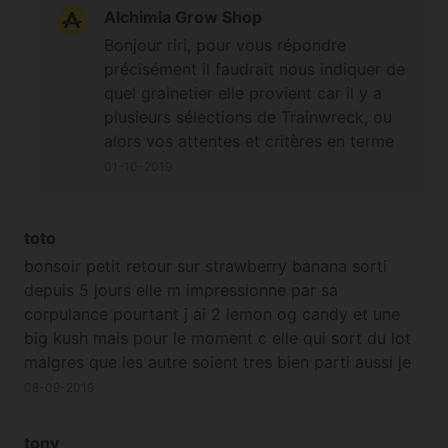
Alchimia Grow Shop
Bonjour riri, pour vous répondre
précisément il faudrait nous indiquer de
quel grainetier elle provient car il y a
plusieurs sélections de Trainwreck, ou
alors vos attentes et critères en terme
de variété autre car le choix en souche
01-10-2019
à dominance Sativa ayant cette durée
de floraison est assez vaste ;-) A
bientôt
toto
bonsoir petit retour sur strawberry banana sorti
depuis 5 jours elle m impressionne par sa
corpulance pourtant j ai 2 lemon og candy et une
big kush mais pour le moment c elle qui sort du lot
malgres que les autre soient tres bien parti aussi je
vous tiendrai au courant du developpement mais je
08-09-2019
suis confiant avec l experience bonne continuation
tony