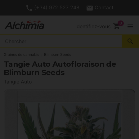
(+34) 972 527 248
Contact
shopping_cart
menu
Identifiez-vous
search
Graines de cannabis
Blimburn Seeds
Tangie Auto Autofloraison de
Blimburn Seeds
Tangie Auto