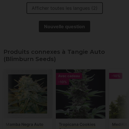
Afficher toutes les langues (2)
Nouvelle question
Produits connexes à Tangie Auto
(Blimburn Seeds)
Avec cadeau
-10%
-10%
Mamba Negra Auto
Tropicana Cookies
MediKit 