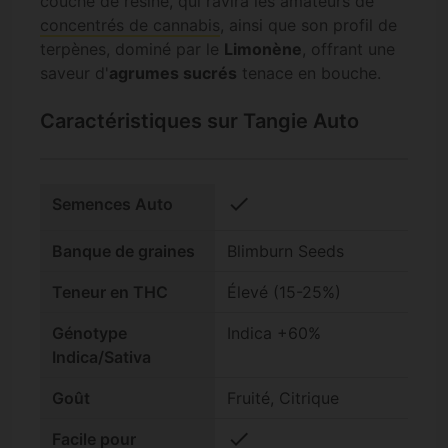
couche de résine, qui ravira les amateurs de
concentrés de cannabis
, ainsi que son profil de
terpènes, dominé par le
Limonène
, offrant une
saveur d'
agrumes sucrés
tenace en bouche.
Caractéristiques sur Tangie Auto
check
Semences Auto
Banque de graines
Blimburn Seeds
Teneur en THC
Élevé (15-25%)
Génotype
Indica +60%
Indica/Sativa
Goût
Fruité, Citrique
check
Facile pour