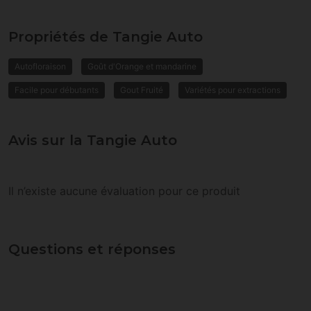
Propriétés de Tangie Auto
Autofloraison
Goût d'Orange et mandarine
Facile pour débutants
Gout Fruité
Variétés pour extractions
Avis sur la Tangie Auto
Il n’existe aucune évaluation pour ce produit
Questions et réponses