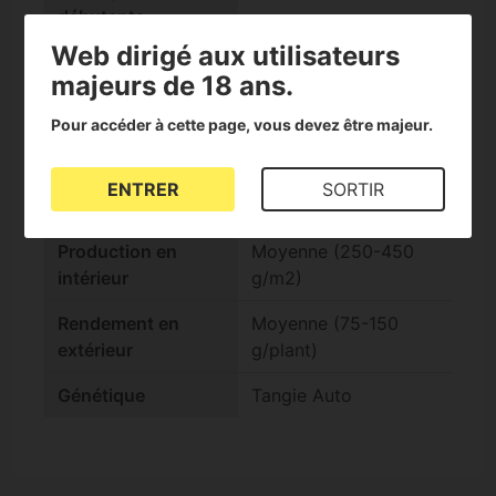
débutants
Web dirigé aux utilisateurs
check
Adapté aux
majeurs de 18 ans.
extractions
Pour accéder à cette page, vous devez être majeur.
Effet
Relaxant
Cycle complet
Standard (10-14
ENTRER
SORTIR
semaines)
Production en
Moyenne (250-450
intérieur
g/m2)
Rendement en
Moyenne (75-150
extérieur
g/plant)
Génétique
Tangie Auto