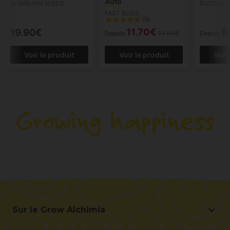
Auto
BLIMBURN SEEDS
BUDDHA 
FAST BUDS
(5)
11.70€
6
19.90€
Depuis
13.00€
Depuis
Voir le produit
Voir le produit
Voir
Sur le Grow Alchimia
Sur le Grow Alchimia